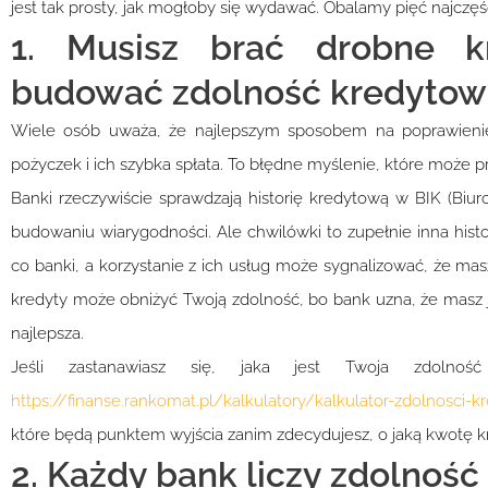
jest tak prosty, jak mogłoby się wydawać. Obalamy pięć najczę
1. Musisz brać drobne k
budować zdolność kredytow
Wiele osób uważa, że najlepszym sposobem na poprawienie 
pożyczek i ich szybka spłata. To błędne myślenie, które może p
Banki rzeczywiście sprawdzają historię kredytową w BIK (Bi
budowaniu wiarygodności. Ale chwilówki to zupełnie inna hist
co banki, a korzystanie z ich usług może sygnalizować, że ma
kredyty może obniżyć Twoją zdolność, bo bank uzna, że masz j
najlepsza.
Jeśli zastanawiasz się, jaka jest Twoja zdolność
https://finanse.rankomat.pl/kalkulatory/kalkulator-zdolnosci-
które będą punktem wyjścia zanim zdecydujesz, o jaką kwotę 
2. Każdy bank liczy zdolnoś