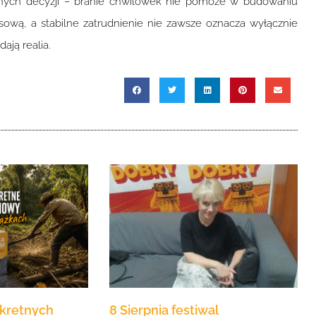
nych decyzji – branie chwilówek nie pomoże w budowaniu
sową, a stabilne zatrudnienie nie zawsze oznacza wyłącznie
ją realia.
nkretnych
8 Sierpnia festiwal