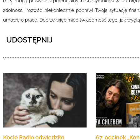
mity mogą prowadzić potencjalnych kredytobiorców do błęd
zdolności, rozwód niekoniecznie poprawi Twoją sytuację finan
umowę o pracę. Dobrze więc mieć świadomość tego, jak wygląda
UDOSTĘPNIJ
Kocie Radio odwiedziło
67. odcinek „Ko