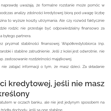
rzy naprawdę uważają, że formalne rozstanie może pomóc w
podczas analizy zdolności kredytowej biorą pod uwagę liczbę
na to wyższe koszty utrzymania. Ale czy rozwód faktycznie
e rodzic nie przestaje być odpowiedzialny finansowo za
a byłego partnera.
 pryzmat stabilności finansowej. Współkredytobiorca (np.
bki i stabilne zatrudnienie. Jeśli z kolei jest odwrotnie, nie
p. zastosowanie rozdzielności majątkowej.
ie zatajać informacji o tym, że masz dzieci. Za składanie
i kredytowej, jeśli nie masz
kreślony
atutem w oczach banku, ale nie jest jedynym sposobem na
ródła dochodu, jeśli są one stabilne.