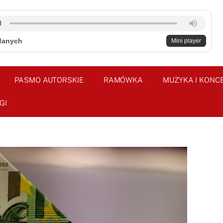
danych
Mini player
PASMO AUTORSKIE
RAMÓWKA
MUZYKA I KONC
GI