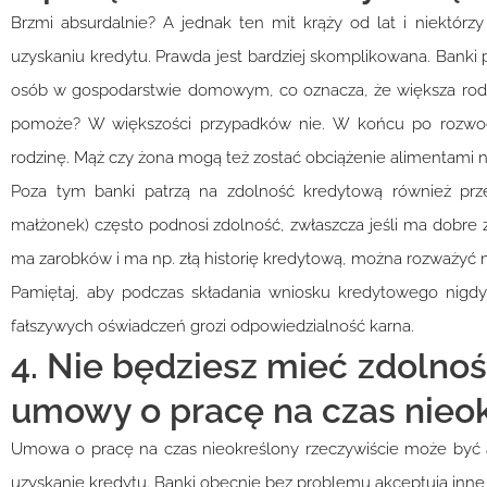
Brzmi absurdalnie? A jednak ten mit krąży od lat i niektó
uzyskaniu kredytu. Prawda jest bardziej skomplikowana. Banki 
osób w gospodarstwie domowym, co oznacza, że większa rodzi
pomoże? W większości przypadków nie. W końcu po rozwodzi
rodzinę. Mąż czy żona mogą też zostać obciążenie alimentami n
Poza tym banki patrzą na zdolność kredytową również przez
małżonek) często podnosi zdolność, zwłaszcza jeśli ma dobre zaro
ma zarobków i ma np. złą historię kredytową, można rozważyć n
Pamiętaj, aby podczas składania wniosku kredytowego nigdy n
fałszywych oświadczeń grozi odpowiedzialność karna.
4. Nie będziesz mieć zdolnośc
umowy o pracę na czas nieo
Umowa o pracę na czas nieokreślony rzeczywiście może być 
uzyskanie kredytu. Banki obecnie bez problemu akceptują inne ź