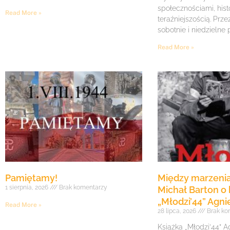
społecznościami, histo
Read More »
teraźniejszością. Prze
sobotnie i niedzielne
Read More »
Pamiętamy!
Między marzenia
1 sierpnia, 2026
Brak komentarzy
Michał Barton o 
„Młodzi’44” Agni
Read More »
28 lipca, 2026
Brak ko
Książka „Młodzi’44” A