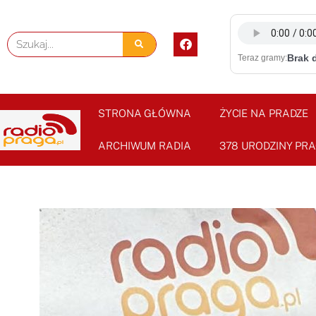
Skip
to
F
Szukaj
content
a
Brak 
Teraz gramy:
c
e
b
o
o
STRONA GŁÓWNA
ŻYCIE NA PRADZE
k
ARCHIWUM RADIA
378 URODZINY PRA