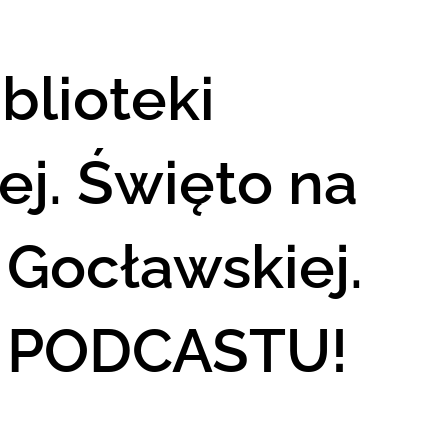
iblioteki
j. Święto na
y Gocławskiej.
 PODCASTU!