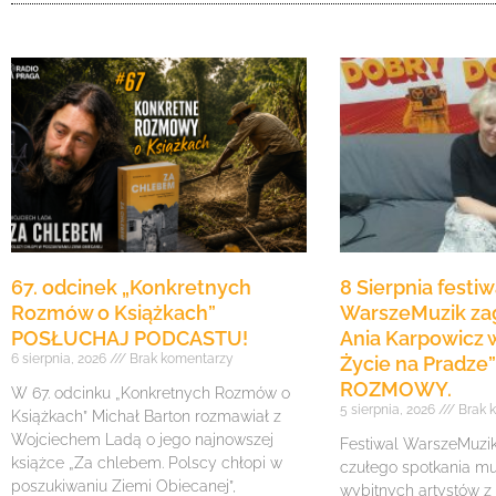
67. odcinek „Konkretnych
8 Sierpnia festiw
Rozmów o Książkach”
WarszeMuzik zag
POSŁUCHAJ PODCASTU!
Ania Karpowicz w
6 sierpnia, 2026
Brak komentarzy
Życie na Pradz
ROZMOWY.
W 67. odcinku „Konkretnych Rozmów o
5 sierpnia, 2026
Brak 
Książkach” Michał Barton rozmawiał z
Wojciechem Ladą o jego najnowszej
Festiwal WarszeMuzik 
książce „Za chlebem. Polscy chłopi w
czułego spotkania mu
poszukiwaniu Ziemi Obiecanej”,
wybitnych artystów z