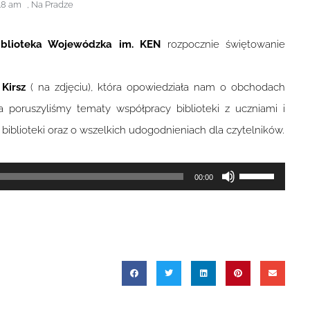
18 am
,
Na Pradze
iblioteka Wojewódzka im. KEN
rozpocznie świętowanie
Kirsz
( na zdjęciu), która opowiedziała nam o obchodach
 poruszyliśmy tematy współpracy biblioteki z uczniami i
biblioteki oraz o wszelkich udogodnieniach dla czytelników.
Używaj
00:00
strzałek
do
góry
oraz
do
dołu