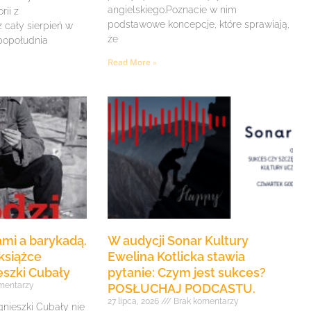
angielskiego.Poznacie w nim
rii z
podstawowe koncepcje, które sprawiają,
z cały sierpień w
że
 popołudnia
Read More »
mi a barykadą.
W audycji Sonar Kultury
książce
Ewelina Kotlicka stawia
eszki Cubały
pytanie: Czym jest sukces?
mentarzy
POSŁUCHAJ PODCASTU.
27 lipca, 2026
Brak komentarzy
gnieszki Cubały nie