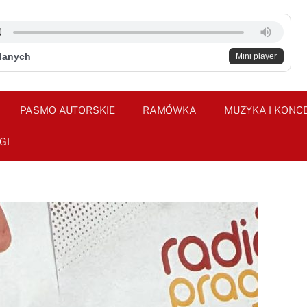
danych
Mini player
PASMO AUTORSKIE
RAMÓWKA
MUZYKA I KONC
GI