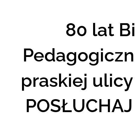
80 lat B
Pedagogiczne
praskiej ulic
POSŁUCHAJ