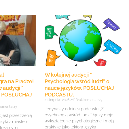
aby
zwiększyć
lub
zmniejszyć
głośność.
al
W kolejnej audycji ”
ra na Pradze!
Psychologia wśród ludzi” o
 audycji ”
nauce języków. POSŁUCHAJ
e” POSŁUCHAJ
PODCASTU.
4 sierpnia, 2026
Brak komentarzy
komentarzy
Jedynasty odcinek podcastu „Z
psychologią wśród ludzi” łączy moje
jest przestrzenią
wykształcenie psychologiczne i moją
zyki z miastem,
praktykę jako lektora języka
 lokalnymi