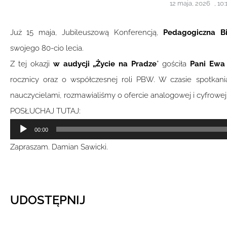
12 maja, 2026
,
10:
Już 15 maja, Jubileuszową Konferencją,
Pedagogiczna B
swojego 80-cio lecia.
Z tej okazji
w audycji „Życie na Pradze
” gościła
Pani Ewa 
rocznicy oraz o współczesnej roli PBW. W czasie spotkania
nauczycielami, rozmawialiśmy o ofercie analogowej i cyfrowej 
POSŁUCHAJ TUTAJ:
Odtwarzacz
00:00
plików
Zapraszam. Damian Sawicki.
dźwiękowych
UDOSTĘPNIJ