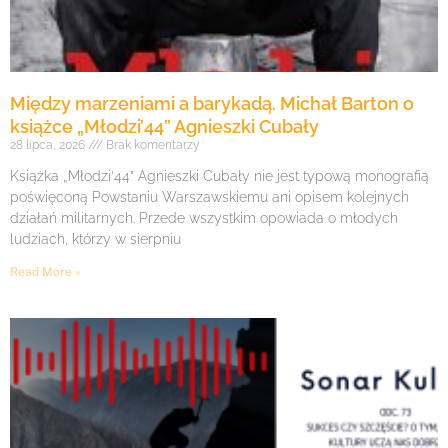
Między marzeniami a barykadą. Michał Barton o
książce „Młodzi’44” Agnieszki Cubały
28 lipca, 2026
Brak komentarzy
Książka „Młodzi’44” Agnieszki Cubały nie jest typową monografią
poświęconą Powstaniu Warszawskiemu ani opisem kolejnych
działań militarnych. Przede wszystkim opowiada o młodych
ludziach, którzy w sierpniu
Read More »