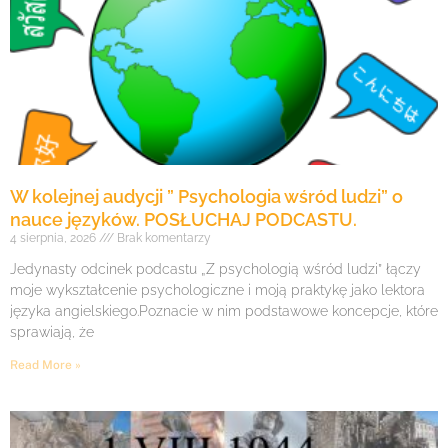
W kolejnej audycji ” Psychologia wśród ludzi” o
nauce języków. POSŁUCHAJ PODCASTU.
4 sierpnia, 2026
Brak komentarzy
Jedynasty odcinek podcastu „Z psychologią wśród ludzi” łączy
moje wykształcenie psychologiczne i moją praktykę jako lektora
języka angielskiego.Poznacie w nim podstawowe koncepcje, które
sprawiają, że
Read More »