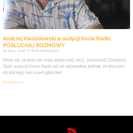
Andrzej Kwaśniewski w audycji Kocie Radio.
POSŁUCHAJ ROZMOWY.
24 lipca, 2026
Brak komentarzy
Mówi się, że koty nie mają właścicieli, lecz… personel Dzisiejszy
Gość audycji Kocie Radio od lat udowadnia jednak, że kluczem
do kociego serca jest głębokie
Read More »