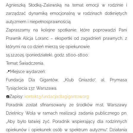
Agnieszką Słodką-Zalewską na temat emocji w rodzinie i
zarządzać dynamiką emocjonalną w rodzinach dotkniętych
autyzmem i niepełnosprawnością.
Zapraszamy na kolejne spotkanie, które poprowadzi Pani
Prawnik Alicja Loranc – ekspertki od zagadnień prawnych, z
którymi na co dzień mierzą się opiekunowie.
15.12.2025 (poniedziałek), godz. 16:00-18:00:
Temat: Świadczenia.
📍Miejsce wydarzeń:
Fundacja Dla Gigantów, „Klub Gniazdo”, al. Prymasa
Tysiąclecia 137, Warszawa.
☎️Zapisy:
kontakt@fundacjadlagigantow.org
Poradnik został sfinansowany ze środków m.st. Warszawy
Dzielnicy Wola w ramach realizacji zadania publicznego pn.
„Aby było łatwiej żyć. Poradnik wspierający dla rodzinnych
opiekunów i opiekunek osób w spektrum autyzmu”. Działania