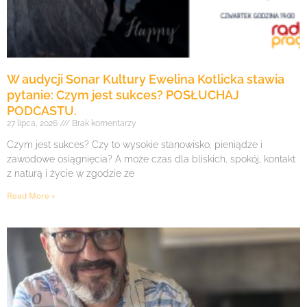
W audycji Sonar Kultury Ewelina Kotlicka stawia
pytanie: Czym jest sukces? POSŁUCHAJ
PODCASTU.
27 lipca, 2026
Brak komentarzy
Czym jest sukces? Czy to wysokie stanowisko, pieniądze i
zawodowe osiągnięcia? A może czas dla bliskich, spokój, kontakt
z naturą i życie w zgodzie ze
Read More »