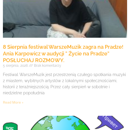
8 Sierpnia festiwal WarszeMuzik zagra na Pradze!
Ania Karpowicz w audycji ” Życie na Pradze”
POSŁUCHAJ ROZMOWY.
5 sierpnia, 2026
Brak komentarzy
Festiwal WarszeMuzik jest przestrzenią czułego spotkania muzyki
z miastem, wybitnych artystów z lokalnymi społecznościami,
historii z teraźniejszością. Przez cały sierpień w sobotnie i
niedzielne popołudnia
Read More »