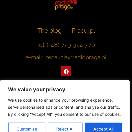
The blog
Pracuj.pl
tel: (+48) 729 924 770
e-mail: redakcja@radiopraga.pl
F
a
c
e
b
We value your privacy
o
o
Współpracujemy z Muzeum Warszawskiej Pragi
We use cookies to enhance your browsing experience,
k
serve personalised ads or content, and analyse our traffic.
© 2022 All rights Reserved. Radiopraga.pl
By clicking "Accept All", you consent to our use of cookies.
Projekt strony internetowej: tomasz-kaminski.pl
Customise
Reject All
Accept All