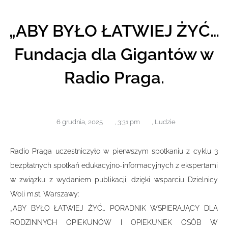
„ABY BYŁO ŁATWIEJ ŻYĆ…
Fundacja dla Gigantów w
Radio Praga.
6 grudnia, 2025
,
3:31 pm
,
Ludzie
Radio Praga uczestniczyło w pierwszym spotkaniu z cyklu 3
bezpłatnych spotkań edukacyjno-informacyjnych z ekspertami
w związku z wydaniem publikacji, dzięki wsparciu Dzielnicy
Woli m.st. Warszawy:
„ABY BYŁO ŁATWIEJ ŻYĆ… PORADNIK WSPIERAJĄCY DLA
RODZINNYCH OPIEKUNÓW I OPIEKUNEK OSÓB W