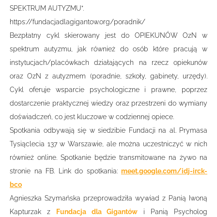
SPEKTRUM AUTYZMU”.
https://fundacjadlagigantow.org/poradnik/
Bezpłatny cykl skierowany jest do OPIEKUNÓW OzN w
spektrum autyzmu, jak również do osób które pracują w
instytucjach/placówkach działających na rzecz opiekunów
oraz OzN z autyzmem (poradnie, szkoły, gabinety, urzędy).
Cykl oferuje wsparcie psychologiczne i prawne, poprzez
dostarczenie praktycznej wiedzy oraz przestrzeni do wymiany
doświadczeń, co jest kluczowe w codziennej opiece.
Spotkania odbywają się w siedzibie Fundacji na al. Prymasa
Tysiąclecia 137 w Warszawie, ale można uczestniczyć w nich
również online. Spotkanie będzie transmitowane na żywo na
stronie na FB. Link do spotkania:
meet.google.com/idj-irck-
bco
Agnieszka Szymańska przeprowadziła wywiad z Panią Iwoną
Kapturzak z
Fundacja dla Gigantów
i Panią Psycholog