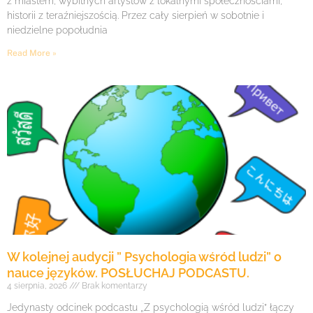
z miastem, wybitnych artystów z lokalnymi społecznościami,
historii z teraźniejszością. Przez cały sierpień w sobotnie i
niedzielne popołudnia
Read More »
W kolejnej audycji ” Psychologia wśród ludzi” o
nauce języków. POSŁUCHAJ PODCASTU.
4 sierpnia, 2026
Brak komentarzy
Jedynasty odcinek podcastu „Z psychologią wśród ludzi” łączy