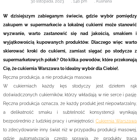
30 listopada, 2023
,
1:46 pm
,
Kulinaria
W dzisiejszym zabieganym świecie, gdzie wybór pomiędzy
zakupem w supermarkecie a lokalnej cukierni może stanowić
wyzwanie, warto zastanowić się nad jakością, smakiem i
wyjątkowością kupowanych produktów. Dlaczego więc warto
skierować kroki do cukierni, zamiast sięgać po słodycze z
supermarketowych półek? Oto kilka powodów, które przekonają
Cię, że cukiernia Warszawa to idealny wybór dla Ciebie!.
Ręczna produkcja, a nie produkcja masowa
W cukierniach każdy kęs słodyczy jest dziełem rąk
doświadczonych cukierników, którzy wkładają w nie serce i pasję.
Ręczna produkcja oznacza, że każdy produkt jest niepowtarzalny,
a delikatność smaku i subtelność konsystencji wynikają
bezpośrednio z ludzkiej pracy i umiejętności.
Cukiernia Warszawa
to zdecydowanie inny świat niż w przypadku produkcji masowej,
gdzie automatyzacja często sprawia, że produkty tracą