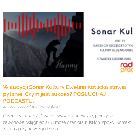
W audycji Sonar Kultury Ewelina Kotlicka stawia
pytanie: Czym jest sukces? POSŁUCHAJ
PODCASTU.
27 lipca, 2026
Brak komentarzy
Czym jest sukces? Czy to wysokie stanowisko, pieniądze i
zawodowe osiągnięcia? A może czas dla bliskich, spokój, kontakt
z naturą i życie w zgodzie ze