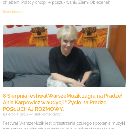
chlebem. Polscy chłopi w poszukiwaniu Ziemi Obiecanej”,
Read More »
8 Sierpnia festiwal WarszeMuzik zagra na Pradze!
Ania Karpowicz w audycji ” Życie na Pradze”
POSŁUCHAJ ROZMOWY.
5 sierpnia, 2026
Brak komentarzy
Festiwal WarszeMuzik jest przestrzenią czułego spotkania muzyki