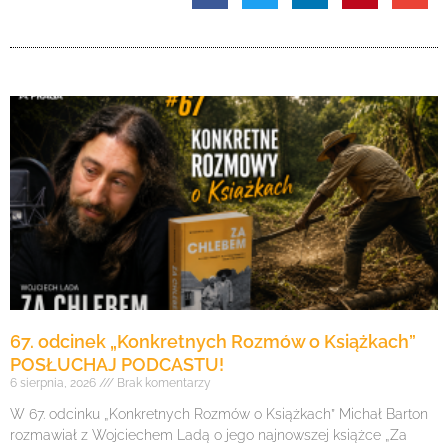
67. odcinek „Konkretnych Rozmów o Książkach”
POSŁUCHAJ PODCASTU!
6 sierpnia, 2026
Brak komentarzy
W 67. odcinku „Konkretnych Rozmów o Książkach” Michał Barton
rozmawiał z Wojciechem Ladą o jego najnowszej książce „Za