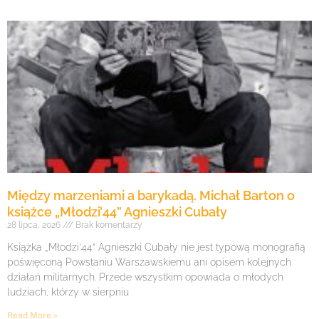
Między marzeniami a barykadą. Michał Barton o
książce „Młodzi’44” Agnieszki Cubały
28 lipca, 2026
Brak komentarzy
Książka „Młodzi’44” Agnieszki Cubały nie jest typową monografią
poświęconą Powstaniu Warszawskiemu ani opisem kolejnych
działań militarnych. Przede wszystkim opowiada o młodych
ludziach, którzy w sierpniu
Read More »