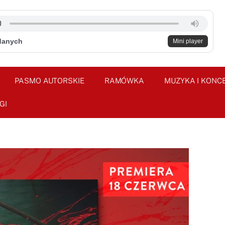
danych
Mini player
PASMO AUTORSKIE
RAMÓWKA
MUZYKA I KONC
GI