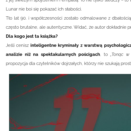
z jej świeżym spojrzeniem i empatią. To nie tylko śledczy – to 
Lunar nie boi się pokazać ich słabości.
Tło lat 90. i współczesności zostało odmalowane z dbałością
często brutalne, ale autentyczne. Widać, że autor dokładnie p
Dla kogo jest ta książka?
Jeśli cenisz
inteligentne kryminały z warstwą psychologic
analizie niż na spektakularnych pościgach
, to
„Tonąc w 
propozycja dla czytelników dojrzałych, którzy nie szukają pr