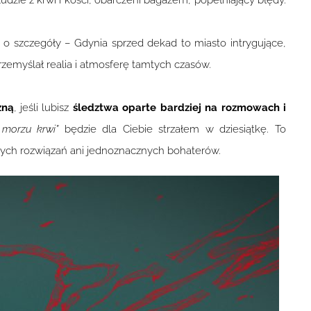
ludzie z krwi i kości, obarczeni bagażem, popełniający błędy.
 o szczegóły – Gdynia sprzed dekad to miasto intrygujące,
rzemyślał realia i atmosferę tamtych czasów.
zną
, jeśli lubisz
śledztwa oparte bardziej na rozmowach i
morzu krwi”
będzie dla Ciebie strzałem w dziesiątkę. To
ostych rozwiązań ani jednoznacznych bohaterów.