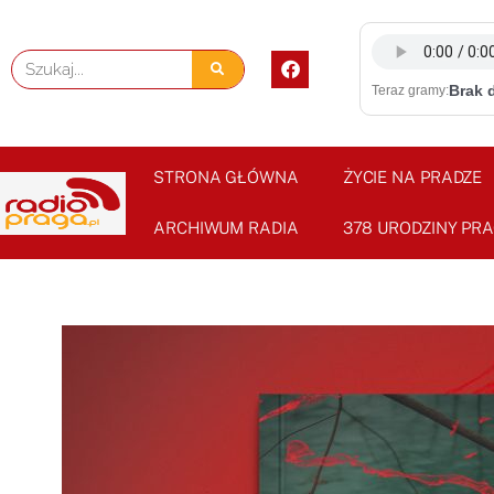
Skip
to
F
Szukaj
content
a
Brak 
Teraz gramy:
c
e
b
o
o
STRONA GŁÓWNA
ŻYCIE NA PRADZE
k
ARCHIWUM RADIA
378 URODZINY PRA