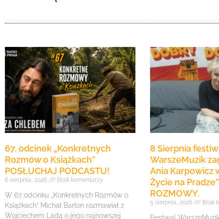
67. odcinek „Konkretnych
8 Sierpnia festiw
Rozmów o Książkach”
WarszeMuzik zag
POSŁUCHAJ PODCASTU!
Ania Karpowicz w
6 sierpnia, 2026
Brak komentarzy
Życie na Pradz
ROZMOWY.
W 67. odcinku „Konkretnych Rozmów o
5 sierpnia, 2026
Brak 
Książkach” Michał Barton rozmawiał z
Wojciechem Ladą o jego najnowszej
Festiwal WarszeMuzik 