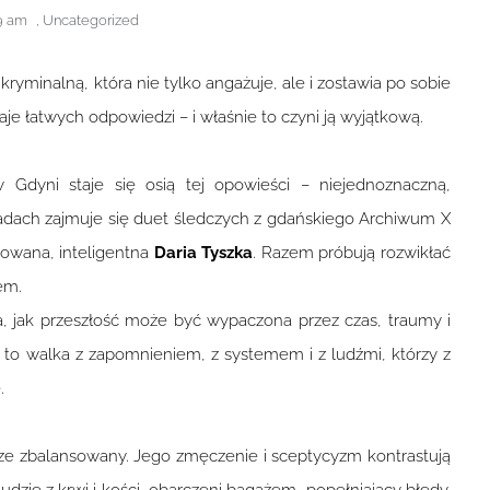
9 am
,
Uncategorized
yminalną, która nie tylko angażuje, ale i zostawia po sobie
daje łatwych odpowiedzi – i właśnie to czyni ją wyjątkową.
Gdyni staje się osią tej opowieści – niejednoznaczną,
adach zajmuje się duet śledczych z gdańskiego Archiwum X
owana, inteligentna
Daria Tyszka
. Razem próbują rozwikłać
em.
 jak przeszłość może być wypaczona przez czas, traumy i
– to walka z zapomnieniem, z systemem i z ludźmi, którzy z
.
brze zbalansowany. Jego zmęczenie i sceptycyzm kontrastują