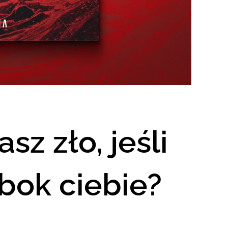
sz zło, jeśli
obok ciebie?