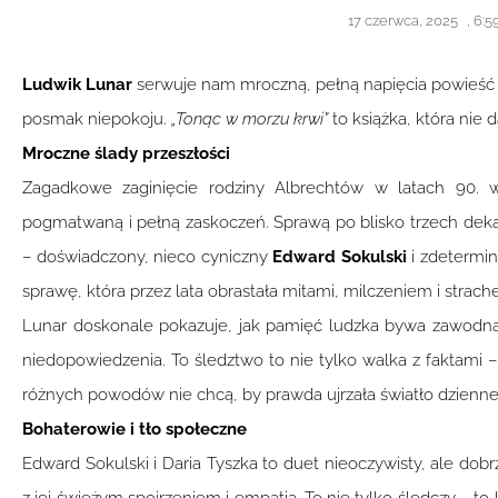
17 czerwca, 2025
,
6:5
Ludwik Lunar
serwuje nam mroczną, pełną napięcia powieść kr
posmak niepokoju.
„Tonąc w morzu krwi”
to książka, która nie 
Mroczne ślady przeszłości
Zagadkowe zaginięcie rodziny Albrechtów w latach 90. w 
pogmatwaną i pełną zaskoczeń. Sprawą po blisko trzech dek
– doświadczony, nieco cyniczny
Edward Sokulski
i zdetermin
sprawę, która przez lata obrastała mitami, milczeniem i strach
Lunar doskonale pokazuje, jak pamięć ludzka bywa zawodna,
niedopowiedzenia. To śledztwo to nie tylko walka z faktami 
różnych powodów nie chcą, by prawda ujrzała światło dzienne
Bohaterowie i tło społeczne
Edward Sokulski i Daria Tyszka to duet nieoczywisty, ale do