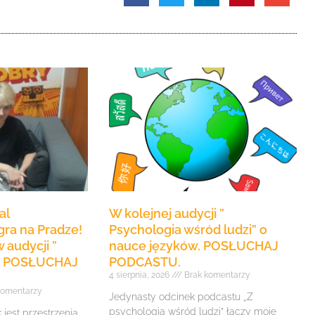
al
W kolejnej audycji ”
ra na Pradze!
Psychologia wśród ludzi” o
 audycji ”
nauce języków. POSŁUCHAJ
e” POSŁUCHAJ
PODCASTU.
4 sierpnia, 2026
Brak komentarzy
komentarzy
Jedynasty odcinek podcastu „Z
psychologią wśród ludzi” łączy moje
jest przestrzenią