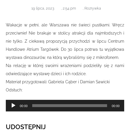
19 lipca, 2023
,
2:54 pm
,
Rozrywka
Wakacje w pełni, ale Warszawa nie świeci pustkami. Wręcz
przeciwnie! Nie brakuje w stolicy atrakcji dla najmłodszych i
nie tylko. Z ciekawą propozycją przychodzi w lipcu Centrum
Handlowe Atrium Targówek. Do 30 lipca potrwa tu wyjątkowa
wystawa dinozaurów, na którą wybraliśmy się z mikrofonem.
Na relację w której swoimi wrażeniami podzieliły się z nami
odwiedzające wystawę dzieci i ich rodzice.
Materiał przygotowali: Gabriela Cąber i Damian Sawicki
Odsłuch:
Odtwarzacz
00:00
00:00
plików
dźwiękowych
UDOSTĘPNIJ