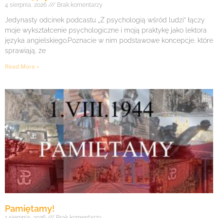
4 sierpnia, 2026
Brak komentarzy
Jedynasty odcinek podcastu „Z psychologią wśród ludzi” łączy
moje wykształcenie psychologiczne i moją praktykę jako lektora
języka angielskiego.Poznacie w nim podstawowe koncepcje, które
sprawiają, że
Read More »
Pamiętamy!
1 sierpnia, 2026
Brak komentarzy