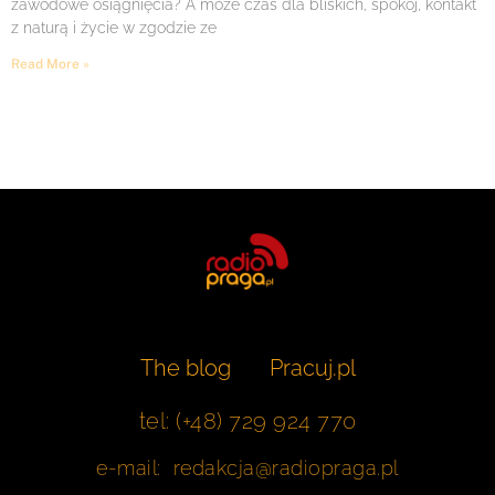
zawodowe osiągnięcia? A może czas dla bliskich, spokój, kontakt
z naturą i życie w zgodzie ze
Read More »
The blog
Pracuj.pl
tel: (+48) 729 924 770
e-mail: redakcja@radiopraga.pl