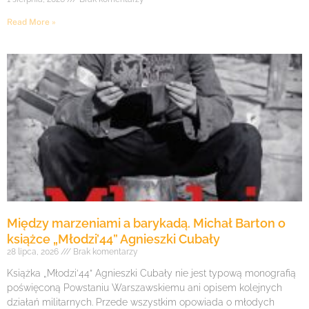
Read More »
Między marzeniami a barykadą. Michał Barton o
książce „Młodzi’44” Agnieszki Cubały
28 lipca, 2026
Brak komentarzy
Książka „Młodzi’44” Agnieszki Cubały nie jest typową monografią
poświęconą Powstaniu Warszawskiemu ani opisem kolejnych
działań militarnych. Przede wszystkim opowiada o młodych