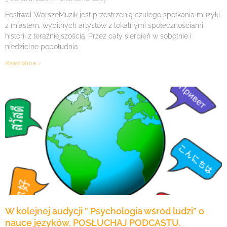
Festiwal WarszeMuzik jest przestrzenią czułego spotkania muzyki
z miastem, wybitnych artystów z lokalnymi społecznościami,
historii z teraźniejszością. Przez cały sierpień w sobotnie i
niedzielne popołudnia
Read More »
W kolejnej audycji ” Psychologia wśród ludzi” o
nauce języków. POSŁUCHAJ PODCASTU.