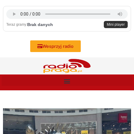
Skip
to
content
Brak danych
Teraz gramy:
Mini player
Wesprzyj radio