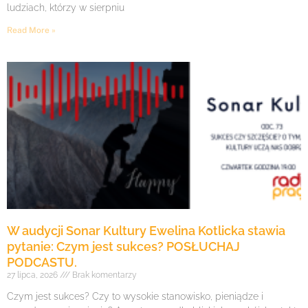
ludziach, którzy w sierpniu
Read More »
W audycji Sonar Kultury Ewelina Kotlicka stawia
pytanie: Czym jest sukces? POSŁUCHAJ
PODCASTU.
27 lipca, 2026
Brak komentarzy
Czym jest sukces? Czy to wysokie stanowisko, pieniądze i