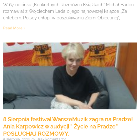
W 67. odcinku „Konkretnych Rozmów o Książkach” Michał Barton
rozmawiał z Wojciechem Ladą o jego najnowszej książce „Za
chlebem. Polscy chłopi w poszukiwaniu Ziemi Obiecanej”,
Read More »
8 Sierpnia festiwal WarszeMuzik zagra na Pradze!
Ania Karpowicz w audycji ” Życie na Pradze”
POSŁUCHAJ ROZMOWY.
5 sierpnia, 2026
Brak komentarzy