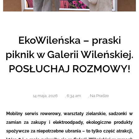
EkoWileńska – praski
piknik w Galerii Wileńskiej.
POSŁUCHAJ ROZMOWY!
14 maja, 2026
,
6:34 am
,
Na Pradze
Mobilny serwis rowerowy, warsztaty zielarskie, sadzonki w
zamian za zakupy i elektroodpady, ekologiczne produkty
spożywcze za niepotrzebne ubrania – to tylko część atrakcji,