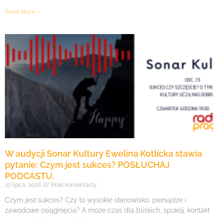
Read More »
W audycji Sonar Kultury Ewelina Kotlicka stawia
pytanie: Czym jest sukces? POSŁUCHAJ
PODCASTU.
27 lipca, 2026
Brak komentarzy
Czym jest sukces? Czy to wysokie stanowisko, pieniądze i
zawodowe osiągnięcia? A może czas dla bliskich, spokój, kontakt