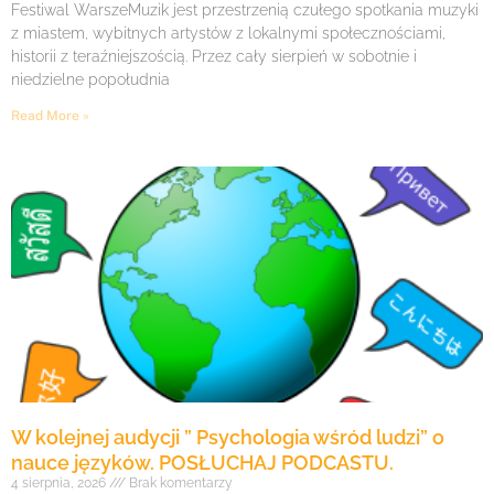
Festiwal WarszeMuzik jest przestrzenią czułego spotkania muzyki
z miastem, wybitnych artystów z lokalnymi społecznościami,
historii z teraźniejszością. Przez cały sierpień w sobotnie i
niedzielne popołudnia
Read More »
W kolejnej audycji ” Psychologia wśród ludzi” o
nauce języków. POSŁUCHAJ PODCASTU.
4 sierpnia, 2026
Brak komentarzy