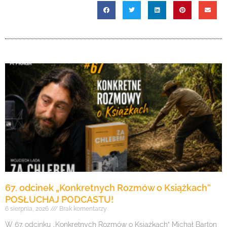
67. odcinek „Konkretnych Rozmów o Książkach”
POSŁUCHAJ PODCASTU!
6 sierpnia, 2026
Brak komentarzy
W 67. odcinku „Konkretnych Rozmów o Książkach” Michał Barton