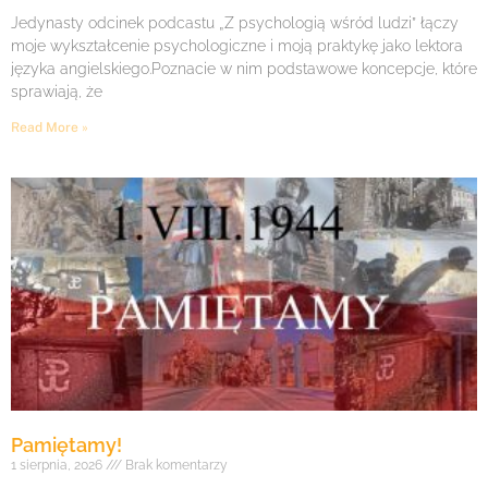
Jedynasty odcinek podcastu „Z psychologią wśród ludzi” łączy
moje wykształcenie psychologiczne i moją praktykę jako lektora
języka angielskiego.Poznacie w nim podstawowe koncepcje, które
sprawiają, że
Read More »
Pamiętamy!
1 sierpnia, 2026
Brak komentarzy