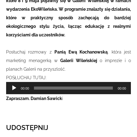
które 8 i 9 maja pojawiły się w Galerii Wileńskiej w ramach
wydarzenia EkoWileńska. W programie znalazły się działania,
które w praktyczny sposób zachęcają do bardziej
ekologicznego stylu życia, łącząc edukację z realnymi
korzyściami dla uczestników.
Posłuchaj rozmowy z
Panią Ewą Kochanowską
, która jest
marketing menagerką w
Galerii Wileńskiej
o imprezie i o
planach Galerii na przyszlość.
POSŁUCHAJ TUTAJ:
Odtwarzacz
00:00
00:00
plików
Zapraszam. Damian Sawick
i
dźwiękowych
UDOSTĘPNIJ