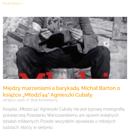
Read More »
Między marzeniami a barykadą. Michał Barton o
książce „Młodzi’44” Agnieszki Cubały
28 lipca, 2026
Brak komentarzy
Książka „Młodzi’44” Agnieszki Cubały nie jest typową monografią
poświęconą Powstaniu Warszawskiemu ani opisem kolejnych
działań militarnych. Przede wszystkim opowiada o młodych
ludziach, którzy w sierpniu