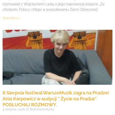
rozmawiał z Wojciechem Ladą o jego najnowszej książce „Za
chlebem. Polscy chłopi w poszukiwaniu Ziemi Obiecanej”,
Read More »
8 Sierpnia festiwal WarszeMuzik zagra na Pradze!
Ania Karpowicz w audycji ” Życie na Pradze”
POSŁUCHAJ ROZMOWY.
5 sierpnia, 2026
Brak komentarzy