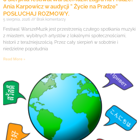
Ania Karpowicz w audycji ” Życie na Pradze”
POSŁUCHAJ ROZMOWY.
5 sierpnia, 2026
Brak komentarzy
Festiwal WarszeMuzik jest przestrzenią czułego spotkania muzyki
z miastem, wybitnych artystów z lokalnymi społecznościami,
historii z teraźniejszością. Przez cały sierpień w sobotnie i
niedzielne popołudnia
Read More »