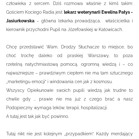
człowieka z sercem. Dziś rozmowa właśnie z kimś takim:
Gościem Kociego Radia jest
lekarz weterynarii Ewelina Pałys -
Jasiurkowska
– główna lekarka prowadząca, właścicielka i
kierownik przychodni Pupil na Józefowskiej w Katowicach.
Chcę przedstawić Wam, Drodzy Słuchacze to miejsce, bo
choć trochę daleko od praskiej Warszawy, to poza
rzetelną natychmiastową pomocą, ogromną wiedzą i – co
najważniejsze – prawdziwym ciepłem nie ma tam sztucznego
„marketingu emocji” i windowania cen jak z kosmosu.
Wszyscy Opiekunowie swoich pupili wiedzą jak trudne to
chwile gdy … prawie nie ma już z czego brać a nasz
Podopieczny wymaga leków, terapii, hospitalizacji.
A tutaj jest tak jak być powinno.
Tutaj nikt nie jest kolejnym „przypadkiem”. Każdy merdający