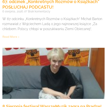
67. odcinek „Konkretnych Rozmów o Książkach”
POSŁUCHAJ PODCASTU!
6 sierpnia, 2026
Brak komentarzy
W 67. odcinku „Konkretnych Rozmów o Książkach” Michał Barton
rozmawiał z Wojciechem Ladą o jego najnowszej książce „Za
chlebem. Polscy chłopi w poszukiwaniu Ziemi Obiecanej”,
Read More »
8 Sierpnia festiwal WarszeMuzik zagra na Pradze!