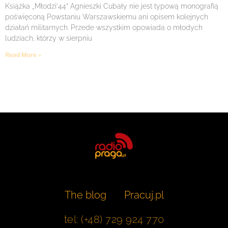
Książka „Młodzi’44” Agnieszki Cubały nie jest typową monografią
poświęconą Powstaniu Warszawskiemu ani opisem kolejnych
działań militarnych. Przede wszystkim opowiada o młodych
ludziach, którzy w sierpniu
Read More »
The blog
Pracuj.pl
tel: (+48) 729 924 770