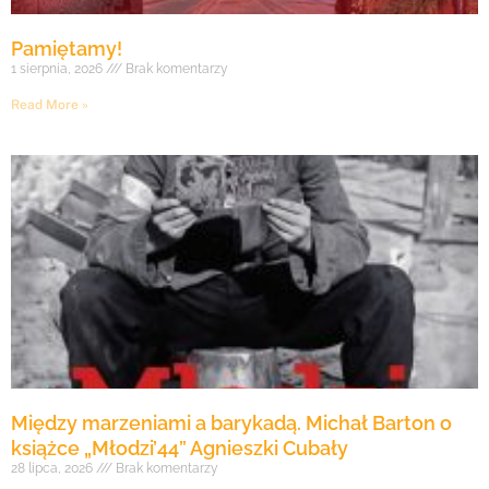
Pamiętamy!
1 sierpnia, 2026
Brak komentarzy
Read More »
Między marzeniami a barykadą. Michał Barton o
książce „Młodzi’44” Agnieszki Cubały
28 lipca, 2026
Brak komentarzy