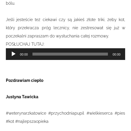
bólu.
Jeśli jesteście też ciekawi czy są jakieś złote triki, żeby kot,
który przekracza próg lecznicy, nie zestresował się już w
poczekalni zapraszam do wysłuchania całej rozmowy.
POSŁUCHAJ TUTAJ:
Odtwarzacz
00:00
00:00
plików
dźwiękowych
Pozdrawiam ciepło
Justyna Tawicka
#weterynarzkatowice #przychodniapupil #wielkieserca #pies
#kot #najlepszaopieka