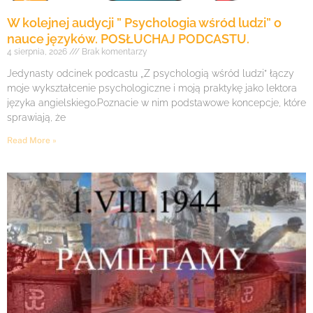
W kolejnej audycji ” Psychologia wśród ludzi” o
nauce języków. POSŁUCHAJ PODCASTU.
4 sierpnia, 2026
Brak komentarzy
Jedynasty odcinek podcastu „Z psychologią wśród ludzi” łączy
moje wykształcenie psychologiczne i moją praktykę jako lektora
języka angielskiego.Poznacie w nim podstawowe koncepcje, które
sprawiają, że
Read More »