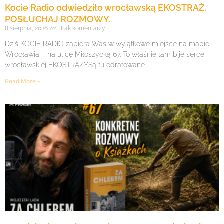
Kocie Radio odwiedziło wrocławską EKOSTRAŻ.
POSŁUCHAJ ROZMOWY.
8 sierpnia, 2026
Brak komentarzy
Dziś KOCIE RADIO zabiera Was w wyjątkowe miejsce na mapie
Wrocławia – na ulicę Miłoszycką 67. To właśnie tam bije serce
wrocławskiej EKOSTRAŻYSą tu odratowane
Read More »