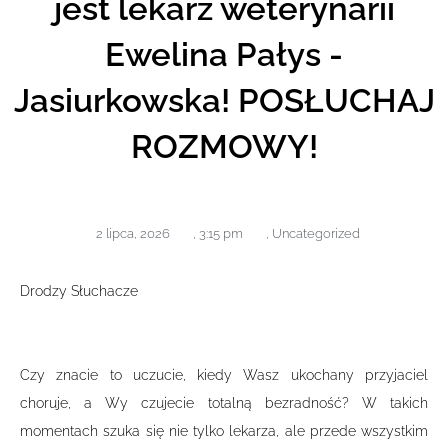
jest lekarz weterynarii
Ewelina Pałys -
Jasiurkowska! POSŁUCHAJ
ROZMOWY!
2 lipca, 2026
,
3:15 pm
,
Uncategorized
Drodzy Słuchacze
Czy znacie to uczucie, kiedy Wasz ukochany przyjaciel
choruje, a Wy czujecie totalną bezradność? W takich
momentach szuka się nie tylko lekarza, ale przede wszystkim