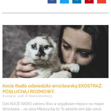
Kocie Radio odwiedziło wrocławską EKOSTRAŻ.
POSŁUCHAJ ROZMOWY.
8 sierpnia, 2026
Brak komentarzy
Dziś KOCIE RADIO zabiera Was w wyjątkowe miejsce na mapie
Wrocławia – na ulicę Miłoszycką 67. To właśnie tam bije serce