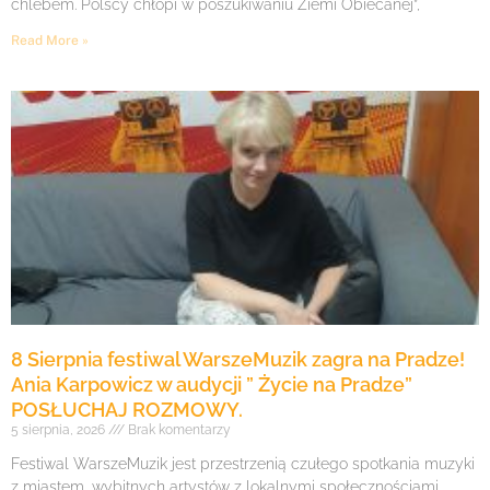
chlebem. Polscy chłopi w poszukiwaniu Ziemi Obiecanej”,
Read More »
8 Sierpnia festiwal WarszeMuzik zagra na Pradze!
Ania Karpowicz w audycji ” Życie na Pradze”
POSŁUCHAJ ROZMOWY.
5 sierpnia, 2026
Brak komentarzy
Festiwal WarszeMuzik jest przestrzenią czułego spotkania muzyki
z miastem, wybitnych artystów z lokalnymi społecznościami,