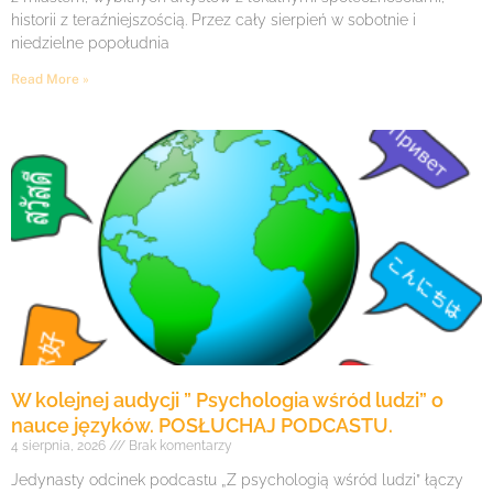
historii z teraźniejszością. Przez cały sierpień w sobotnie i
niedzielne popołudnia
Read More »
W kolejnej audycji ” Psychologia wśród ludzi” o
nauce języków. POSŁUCHAJ PODCASTU.
4 sierpnia, 2026
Brak komentarzy
Jedynasty odcinek podcastu „Z psychologią wśród ludzi” łączy