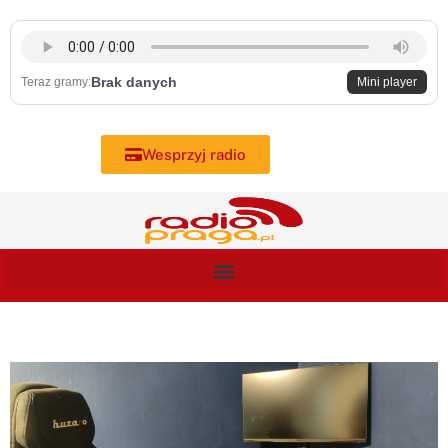
Skip
to
content
Brak danych
Teraz gramy:
Mini player
Wesprzyj radio