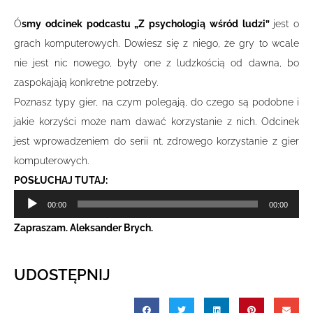
Ó
smy odcinek podcastu „Z psychologią wśród ludzi”
jest o
grach komputerowych. Dowiesz się z niego, że gry to wcale
nie jest nic nowego, były one z ludzkością od dawna, bo
zaspokajają konkretne potrzeby.
Poznasz typy gier, na czym polegają, do czego są podobne i
jakie korzyści może nam dawać korzystanie z nich. Odcinek
jest wprowadzeniem do serii nt. zdrowego korzystanie z gier
komputerowych.
POSŁUCHAJ TUTAJ:
Odtwarzacz
00:00
00:00
plików
Zapraszam. Aleksander Brych.
dźwiękowych
UDOSTĘPNIJ