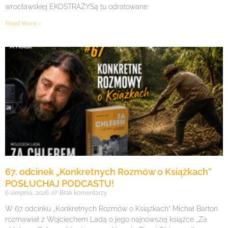
wrocławskiej EKOSTRAŻYSą tu odratowane
Read More »
67. odcinek „Konkretnych Rozmów o Książkach”
POSŁUCHAJ PODCASTU!
6 sierpnia, 2026
Brak komentarzy
W 67. odcinku „Konkretnych Rozmów o Książkach” Michał Barton
rozmawiał z Wojciechem Ladą o jego najnowszej książce „Za