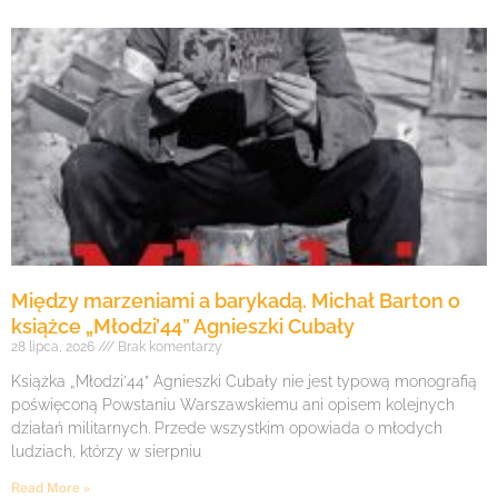
Między marzeniami a barykadą. Michał Barton o
książce „Młodzi’44” Agnieszki Cubały
28 lipca, 2026
Brak komentarzy
Książka „Młodzi’44” Agnieszki Cubały nie jest typową monografią
poświęconą Powstaniu Warszawskiemu ani opisem kolejnych
działań militarnych. Przede wszystkim opowiada o młodych
ludziach, którzy w sierpniu
Read More »