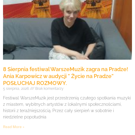
8 Sierpnia festiwal WarszeMuzik zagra na Pradze!
Ania Karpowicz w audycji ” Życie na Pradze”
POSŁUCHAJ ROZMOWY.
5 sierpnia, 2026
Brak komentarzy
Festiwal WarszeMuzik jest przestrzenią czułego spotkania muzyki
z miastem, wybitnych artystów z lokalnymi społecznościami,
historii z teraźniejszością. Przez cały sierpień w sobotnie i
niedzielne popołudnia
Read More »