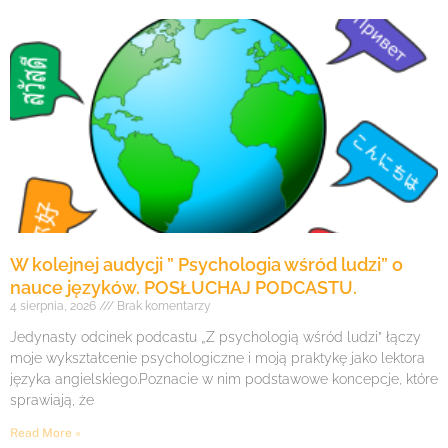
W kolejnej audycji ” Psychologia wśród ludzi” o
nauce języków. POSŁUCHAJ PODCASTU.
4 sierpnia, 2026
Brak komentarzy
Jedynasty odcinek podcastu „Z psychologią wśród ludzi” łączy
moje wykształcenie psychologiczne i moją praktykę jako lektora
języka angielskiego.Poznacie w nim podstawowe koncepcje, które
sprawiają, że
Read More »