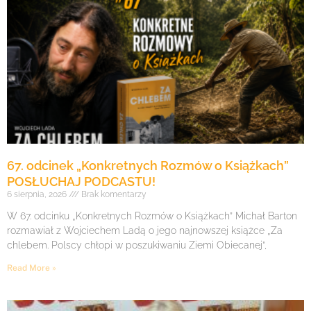
67. odcinek „Konkretnych Rozmów o Książkach”
POSŁUCHAJ PODCASTU!
6 sierpnia, 2026
Brak komentarzy
W 67. odcinku „Konkretnych Rozmów o Książkach” Michał Barton
rozmawiał z Wojciechem Ladą o jego najnowszej książce „Za
chlebem. Polscy chłopi w poszukiwaniu Ziemi Obiecanej”,
Read More »