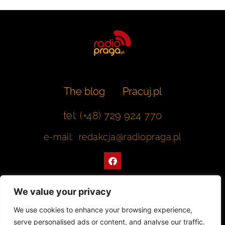
The blog
Pracuj.pl
tel: (+48) 729 924 770
e-mail: redakcja@radiopraga.pl
F
a
c
e
b
We value your privacy
o
o
Współpracujemy z Muzeum Warszawskiej Pragi
We use cookies to enhance your browsing experience,
k
serve personalised ads or content, and analyse our traffic.