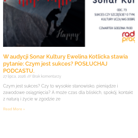
W audycji Sonar Kultury Ewelina Kotlicka stawia
pytanie: Czym jest sukces? POSŁUCHAJ
PODCASTU.
27 lipca, 2026
Brak komentarzy
Czym jest sukces? Czy to wysokie stanowisko, pieniądze i
zawodowe osiągnięcia? A może czas dla bliskich, spokój, kontakt
z naturą i życie w zgodzie ze
Read More »