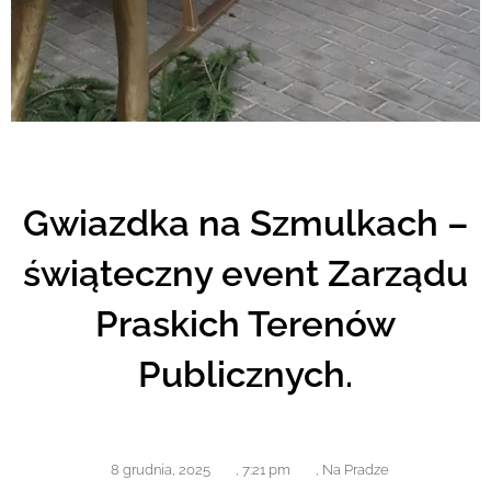
Gwiazdka na Szmulkach –
świąteczny event Zarządu
Praskich Terenów
Publicznych.
8 grudnia, 2025
,
7:21 pm
,
Na Pradze