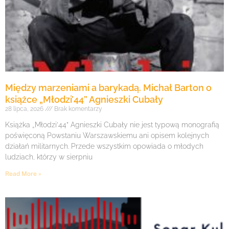
Między marzeniami a barykadą. Michał Barton o
książce „Młodzi’44” Agnieszki Cubały
28 lipca, 2026
Brak komentarzy
Książka „Młodzi’44” Agnieszki Cubały nie jest typową monografią
poświęconą Powstaniu Warszawskiemu ani opisem kolejnych
działań militarnych. Przede wszystkim opowiada o młodych
ludziach, którzy w sierpniu
Read More »