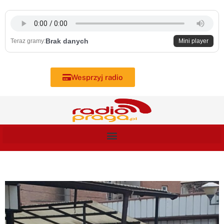
Skip
to
content
Brak danych
Teraz gramy:
Mini player
Wesprzyj radio