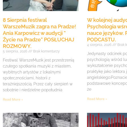
8 Sierpnia festiwal
W kolejnej audycj
WarszeMuzik zagra na Pradze!
Psychologia wśró
Ania Karpowicz w audycji ”
nauce języków.
Życie na Pradze” POSŁUCHAJ
PODCASTU.
4 sierpnia, 2026
Brak 
ROZMOWY.
5 sierpnia, 2026
Brak komentarzy
Jedynasty odcinek p
psychologią wśród lu
Festiwal WarszeMuzik jest przestrzenią
wykształcenie psycho
czułego spotkania muzyki z miastem,
praktykę jako lektora 
wybitnych artystów z lokalnymi
angielskiego.Poznaci
społecznościami, historii z
podstawowe koncepcje
teraźniejszością. Przez cały sierpień w
że
sobotnie i niedzielne popołudnia
Read More »
Read More »