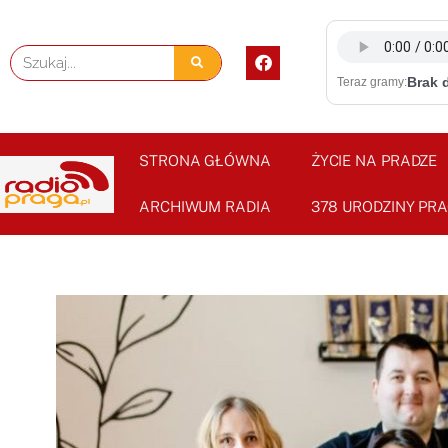
Skip
to
F
Szukaj
content
a
Brak 
Teraz gramy:
c
e
b
o
o
STRONA GŁÓWNA
ŻYCIE NA PRADZE
k
ARCHIWUM RADIA
378 URODZINY PRA