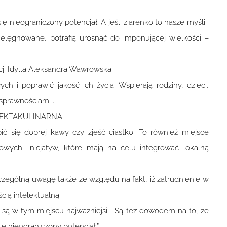
 nieograniczony potencjał. A jeśli ziarenko to nasze myśli i
elęgnowane, potrafią urosnąć do imponującej wielkości –
cji Idylla Aleksandra Wawrowska
ych i poprawić jakość ich życia. Wspierają rodziny, dzieci,
sprawnościami .
a SPEKTAKULINARNA
ć się dobrej kawy czy zjeść ciastko. To również miejsce
wych; inicjatyw, które mają na celu integrować lokalną
zczególną uwagę także ze względu na fakt, iż zatrudnienie w
cią intelektualną.
są w tym miejscu najważniejsi.- Są też dowodem na to, że
ę nieograniczony potencjał.”