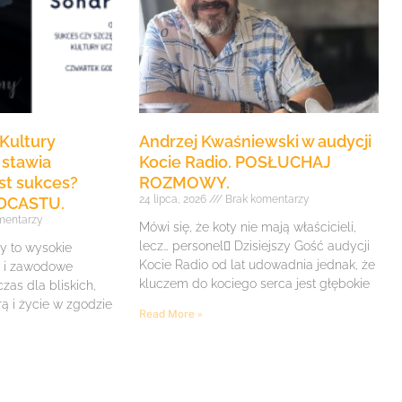
Kultury
Andrzej Kwaśniewski w audycji
 stawia
Kocie Radio. POSŁUCHAJ
st sukces?
ROZMOWY.
24 lipca, 2026
Brak komentarzy
DCASTU.
mentarzy
Mówi się, że koty nie mają właścicieli,
lecz… personel Dzisiejszy Gość audycji
y to wysokie
Kocie Radio od lat udowadnia jednak, że
e i zawodowe
kluczem do kociego serca jest głębokie
zas dla bliskich,
rą i życie w zgodzie
Read More »