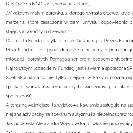
Dziś OKO na NGO zaczynamy na zielono;)
„W każdym małym ziarenku, z którego wyrasta drzewo, kryje się
marzenia, które zasadzone w ziemi umysłu, odpowiednio pi
stając się dorodnym drzewem.”
Oto motto Fundacji Idylla, a moim Gościem jest Prezes Funda
Misja Fundacji jest jasna: dotrzeć do najbardziej potrzebując
młodzież i dorosłych. Pomagają seniorom, osobom z niepełno
Najnowszym „dzieckiem” Fundacji jest kawiarnia społeczn
Spektakulinarna to nie tylko miejsce, w którym można napi
spotkań, warsztatów tematycznych, wieczorów gier planszo
społeczność.
A teraz najważniejsze: ta wyjątkowa kawiarnia zasługuje na s
niej znalazły osoby ze spektrum autyzmu i z niepełnosprawnoś
Jak podkreśla Aleksandra Wawrowska to właśnie pracownicy 
„W każdym małym ziarenku, z którego wyrasta drzewo, kryje si