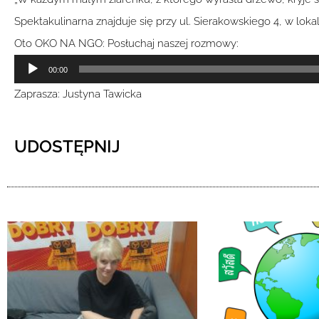
Spektakulinarna znajduje się przy ul. Sierakowskiego 4, w loka
Oto OKO NA NGO: Posłuchaj naszej rozmowy:
Odtwarzacz
00:00
plików
Zaprasza: Justyna Tawicka
dźwiękowych
UDOSTĘPNIJ