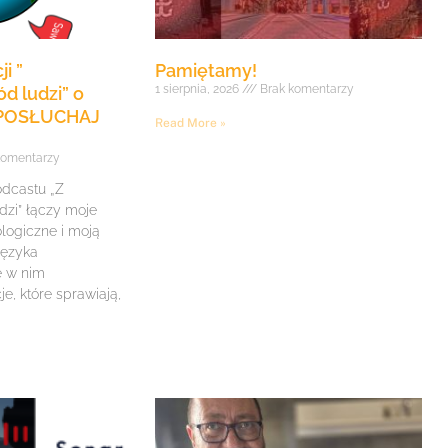
i ”
Pamiętamy!
1 sierpnia, 2026
Brak komentarzy
d ludzi” o
 POSŁUCHAJ
Read More »
komentarzy
odcastu „Z
dzi” łączy moje
logiczne i moją
języka
e w nim
, które sprawiają,