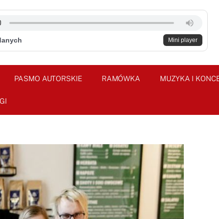
danych
Mini player
PASMO AUTORSKIE
RAMÓWKA
MUZYKA I KONC
GI