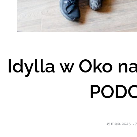
Idylla w Oko 
PODC
15 maja, 2025
,
7