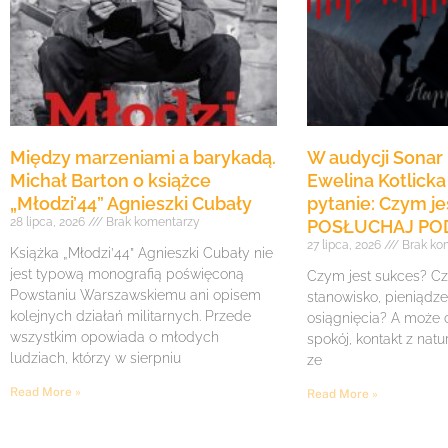
Między marzeniami a barykadą.
W audycji Sonar 
Michał Barton o książce
Ewelina Kotlicka
„Młodzi’44” Agnieszki Cubały
pytanie: Czym je
28 lipca, 2026
Brak komentarzy
POSŁUCHAJ PO
27 lipca, 2026
Brak ko
Książka „Młodzi’44” Agnieszki Cubały nie
jest typową monografią poświęconą
Czym jest sukces? Cz
Powstaniu Warszawskiemu ani opisem
stanowisko, pieniądz
kolejnych działań militarnych. Przede
osiągnięcia? A może c
wszystkim opowiada o młodych
spokój, kontakt z natu
ludziach, którzy w sierpniu
ze
Read More »
Read More »