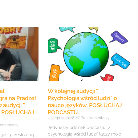
oraz
do
dołu
aby
zwiększyć
lub
zmniejszyć
głośność.
al
W kolejnej audycji ”
ra na Pradze!
Psychologia wśród ludzi” o
 audycji ”
nauce języków. POSŁUCHAJ
e” POSŁUCHAJ
PODCASTU.
4 sierpnia, 2026
Brak komentarzy
komentarzy
Jedynasty odcinek podcastu „Z
psychologią wśród ludzi” łączy moje
jest przestrzenią