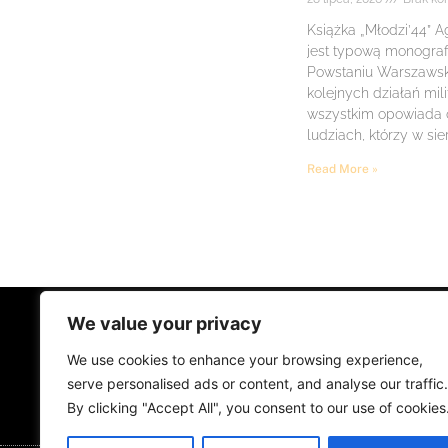
Książka „Młodzi’44” A
jest typową monogra
Powstaniu Warszawsk
kolejnych działań mil
wszystkim opowiada
ludziach, którzy w sie
Read More »
We value your privacy
STRONA GŁÓWNA
ŻYCIE NA PRADZ
We use cookies to enhance your browsing experience,
MUZYKA I KONCERTY
KONTAKT
serve personalised ads or content, and analyse our traffic.
By clicking "Accept All", you consent to our use of cookies