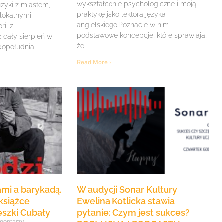
wykształcenie psychologiczne i moją
zyki z miastem,
praktykę jako lektora języka
 lokalnymi
angielskiego.Poznacie w nim
rii z
podstawowe koncepcje, które sprawiają,
z cały sierpień w
że
 popołudnia
Read More »
mi a barykadą.
W audycji Sonar Kultury
książce
Ewelina Kotlicka stawia
eszki Cubały
pytanie: Czym jest sukces?
mentarzy