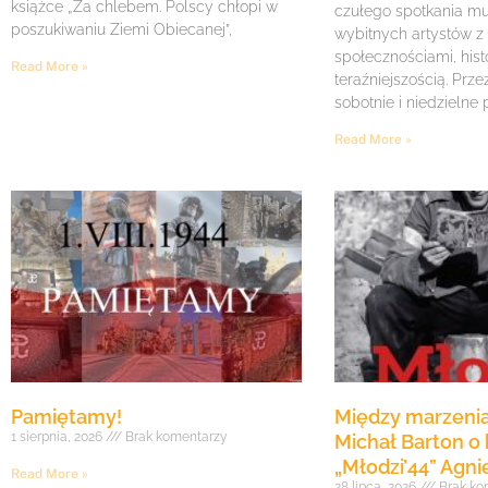
książce „Za chlebem. Polscy chłopi w
czułego spotkania mu
poszukiwaniu Ziemi Obiecanej”,
wybitnych artystów z
społecznościami, histo
Read More »
teraźniejszością. Prze
sobotnie i niedzielne
Read More »
Pamiętamy!
Między marzenia
1 sierpnia, 2026
Brak komentarzy
Michał Barton o 
„Młodzi’44” Agni
Read More »
28 lipca, 2026
Brak ko