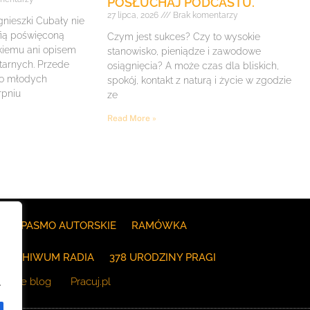
POSŁUCHAJ PODCASTU.
27 lipca, 2026
Brak komentarzy
gnieszki Cubały nie
fią poświęconą
Czym jest sukces? Czy to wysokie
iemu ani opisem
stanowisko, pieniądze i zawodowe
itarnych. Przede
osiągnięcia? A może czas dla bliskich,
 o młodych
spokój, kontakt z naturą i życie w zgodzie
rpniu
ze
Read More »
E
PASMO AUTORSKIE
RAMÓWKA
ARCHIWUM RADIA
378 URODZINY PRAGI
The blog
Pracuj.pl
.