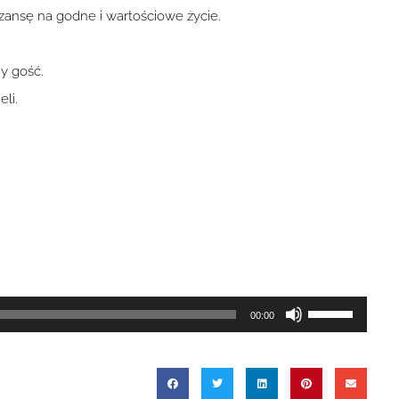
 Szansę na godne i wartościowe życie.
ny gość.
li.
Używaj
00:00
strzałek
do
góry