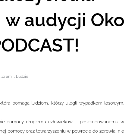
i w audycji Oko
PODCAST!
:10 am
,
Ludzie
, która pomaga ludziom, którzy ulegli wypadkom losowym.
esienie pomocy drugiemu człowiekowi – poszkodowanemu w
etnej pomocy oraz towarzyszeniu w powrocie do zdrowia, nie