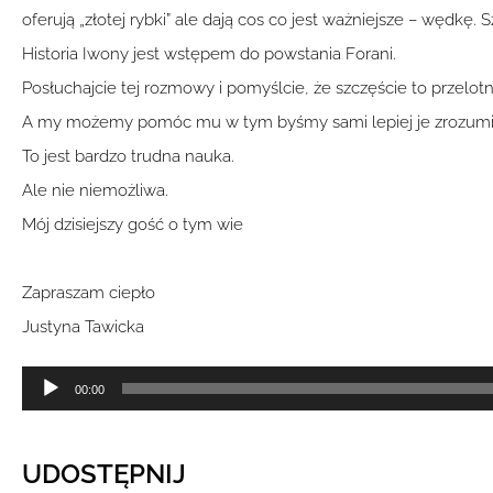
oferują „złotej rybki” ale dają cos co jest ważniejsze – wędkę.
Historia Iwony jest wstępem do powstania Forani.
Posłuchajcie tej rozmowy i pomyślcie, że szczęście to przelot
A my możemy pomóc mu w tym byśmy sami lepiej je zrozumie
To jest bardzo trudna nauka.
Ale nie niemożliwa.
Mój dzisiejszy gość o tym wie
Zapraszam ciepło
Justyna Tawicka
Odtwarzacz
00:00
plików
dźwiękowych
UDOSTĘPNIJ