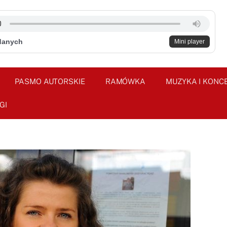
danych
Mini player
PASMO AUTORSKIE
RAMÓWKA
MUZYKA I KONC
GI