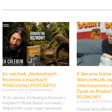
67. odcinek „Konkretnych
8 Sierpnia festiw
Rozmów o Książkach”
WarszeMuzik zag
POSŁUCHAJ PODCASTU!
Ania Karpowicz w
6 sierpnia, 2026
Brak komentarzy
Życie na Pradz
ROZMOWY.
W 67. odcinku „Konkretnych Rozmów o
5 sierpnia, 2026
Brak 
Książkach” Michał Barton rozmawiał z
Wojciechem Ladą o jego najnowszej
Festiwal WarszeMuzik 