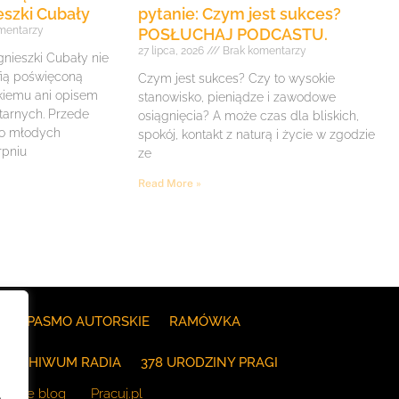
eszki Cubały
pytanie: Czym jest sukces?
mentarzy
POSŁUCHAJ PODCASTU.
27 lipca, 2026
Brak komentarzy
gnieszki Cubały nie
fią poświęconą
Czym jest sukces? Czy to wysokie
iemu ani opisem
stanowisko, pieniądze i zawodowe
itarnych. Przede
osiągnięcia? A może czas dla bliskich,
 o młodych
spokój, kontakt z naturą i życie w zgodzie
rpniu
ze
Read More »
E
PASMO AUTORSKIE
RAMÓWKA
ARCHIWUM RADIA
378 URODZINY PRAGI
The blog
Pracuj.pl
.