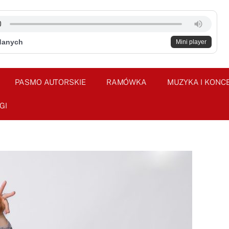
danych
Mini player
PASMO AUTORSKIE
RAMÓWKA
MUZYKA I KONC
GI