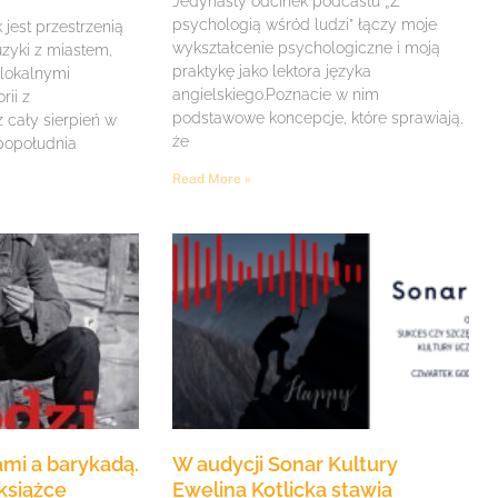
Jedynasty odcinek podcastu „Z
psychologią wśród ludzi” łączy moje
jest przestrzenią
wykształcenie psychologiczne i moją
zyki z miastem,
praktykę jako lektora języka
 lokalnymi
angielskiego.Poznacie w nim
rii z
podstawowe koncepcje, które sprawiają,
z cały sierpień w
że
 popołudnia
Read More »
mi a barykadą.
W audycji Sonar Kultury
książce
Ewelina Kotlicka stawia