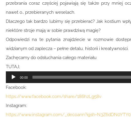
przebrania coraz częściej pojawiają się także przy mniej 
nawet o… przebieranych weselach.
Dlaczego tak bardzo lubimy się przebierać? Jak kostium wpł
niektóre stroje mają w sobie prawdziwą magię?
Odpowiedzi na te pytania znajdziecie w rozmowie dostępn
widzianym od zaplecza – pełne detalu, historii i kreatywności.
Zachęcamy do odsłuchania całego materiału
TUTAJ;
Odtwarzacz
00:00
plików
Facebook:
dźwiękowych
https://www.facebook.com/share/186hzLg58v
Instagram:
https://www.instagram.com/_decoann?igsh=N3Z6dDN0YTY