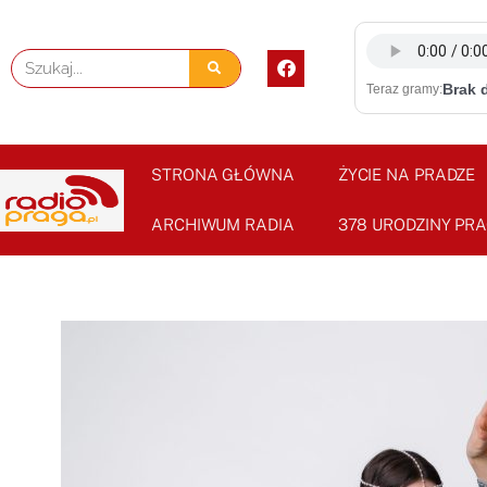
Skip
to
F
Szukaj
content
a
Brak 
Teraz gramy:
c
e
b
o
o
STRONA GŁÓWNA
ŻYCIE NA PRADZE
k
ARCHIWUM RADIA
378 URODZINY PRA