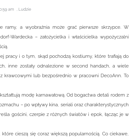
0:59 am
,
Ludzie
ne ramy, a wyobraźnia może grać pierwsze skrzypce. W
orf-Wardecka – założycielka i właścicielka wypożyczalni
cią.
j pracy i o tym, skąd pochodzą kostiumy, które trafiają do
rach, inne zostały odnalezione w second handach, a wiele
 z krawcowymi lub bezpośrednio w pracowni DecoAnn. To
at kształtują modę karnawałową. Od bogactwa detali rodem z
rozmachu – po wpływy kina, seriali oraz charakterystycznych
eśla gościni, czerpie z różnych światów i epok, łącząc je w
tóre cieszą się coraz większą popularnością. Co ciekawe,