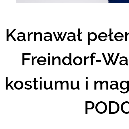
Karnawał pełen
Freindorf-Wa
kostiumu i magi
PODC