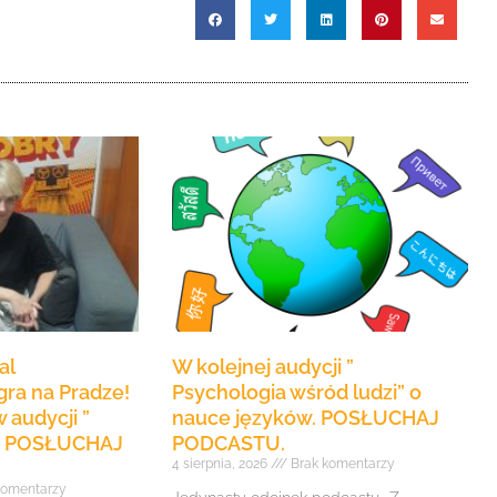
aby
zwiększyć
lub
zmniejszyć
głośność.
al
W kolejnej audycji ”
ra na Pradze!
Psychologia wśród ludzi” o
 audycji ”
nauce języków. POSŁUCHAJ
e” POSŁUCHAJ
PODCASTU.
4 sierpnia, 2026
Brak komentarzy
komentarzy