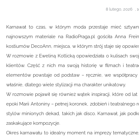
8 lutego, 2026
,
1
Karnawał to czas, w którym moda przestaje mieć sztyw
najnowszym materiale na RadioPraga.pl gościła Anna Freind
kostiumów DecoAnn, miejsca, w którym strój staje się opowieś
W rozmowie z Eweliną Kotlicką opowiedziała o kulisach swoje
klientów. Część z nich ma swoją historię w filmach i teat
elementów powstaje od podstaw – ręcznie, we współpracy
właśnie, dlatego wiele stylizacji ma charakter unikatowy.
W rozmowie pojawił się również wątek inspiracji, które od l
epoki Marii Antoniny – pełnej koronek, zdobień i teatralnego 
stylów minionych dekad, takich jak disco. Karnawał, jak podkr
zaskakujące kompozycje.
Okres karnawału to idealny moment na imprezy tematyczne, k