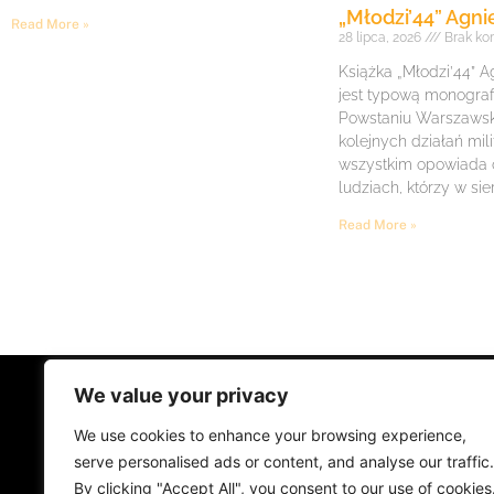
„Młodzi’44” Agni
Read More »
28 lipca, 2026
Brak ko
Książka „Młodzi’44” A
jest typową monogra
Powstaniu Warszawsk
kolejnych działań mil
wszystkim opowiada
ludziach, którzy w sie
Read More »
We value your privacy
STRONA GŁÓWNA
ŻYCIE NA PRADZ
We use cookies to enhance your browsing experience,
MUZYKA I KONCERTY
KONTAKT
serve personalised ads or content, and analyse our traffic.
By clicking "Accept All", you consent to our use of cookies