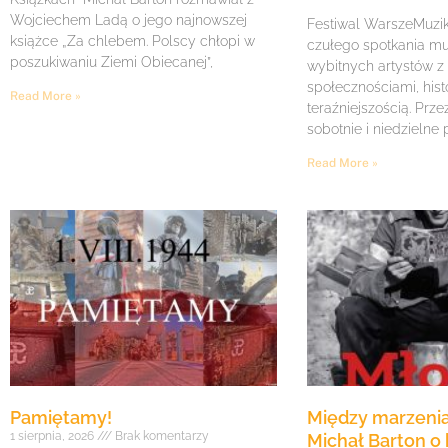
Wojciechem Ladą o jego najnowszej
Festiwal WarszeMuzik 
książce „Za chlebem. Polscy chłopi w
czułego spotkania mu
poszukiwaniu Ziemi Obiecanej”,
wybitnych artystów z
społecznościami, histo
Read More »
teraźniejszością. Prze
sobotnie i niedzielne
Read More »
Pamiętamy!
Między marzenia
1 sierpnia, 2026
Brak komentarzy
Michał Barton o 