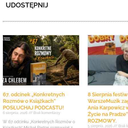
UDOSTĘPNIJ
67. odcinek „Konkretnych
8 Sierpnia festiw
Rozmów o Książkach”
WarszeMuzik zag
POSŁUCHAJ PODCASTU!
Ania Karpowicz w
6 sierpnia, 2026
Brak komentarzy
Życie na Pradz
ROZMOWY.
W 67. odcinku „Konkretnych Rozmów o
5 sierpnia, 2026
Brak 
Książkach” Michał Barton rozmawiał z