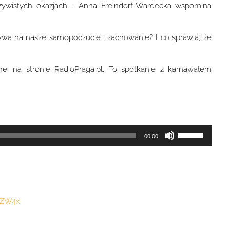
oczywistych okazjach – Anna Freindorf-Wardecka wspomina
ywa na nasze samopoczucie i zachowanie? I co sprawia, że
ej na stronie RadioPraga.pl. To spotkanie z karnawałem
Używaj
00:00
strzałek
do
góry
oraz
0ZW4x
do
dołu