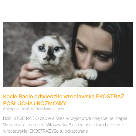
Kocie Radio odwiedziło wrocławską EKOSTRAŻ.
POSŁUCHAJ ROZMOWY.
8 sierpnia, 2026
Brak komentarzy
Dziś KOCIE RADIO zabiera Was w wyjątkowe miejsce na mapie
Wrocławia – na ulicę Miłoszycką 67. To właśnie tam bije serce
wrocławskiej EKOSTRAŻYSą tu odratowane