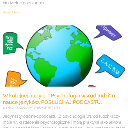
niedzielne popołudnia
Read More »
W kolejnej audycji ” Psychologia wśród ludzi” o
nauce języków. POSŁUCHAJ PODCASTU.
4 sierpnia, 2026
Brak komentarzy
Jedynasty odcinek podcastu „Z psychologią wśród ludzi” łączy
moje wykształcenie psychologiczne i moją praktykę jako lektora