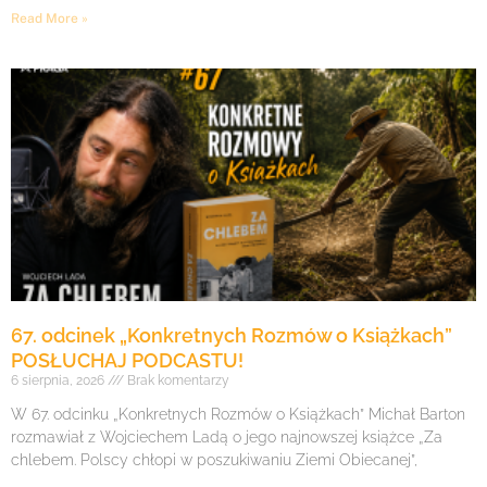
Read More »
67. odcinek „Konkretnych Rozmów o Książkach”
POSŁUCHAJ PODCASTU!
6 sierpnia, 2026
Brak komentarzy
W 67. odcinku „Konkretnych Rozmów o Książkach” Michał Barton
rozmawiał z Wojciechem Ladą o jego najnowszej książce „Za
chlebem. Polscy chłopi w poszukiwaniu Ziemi Obiecanej”,