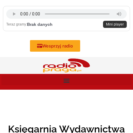
Skip
to
content
Brak danych
Teraz gramy:
Mini player
Wesprzyj radio
Księgarnia Wydawnictwa