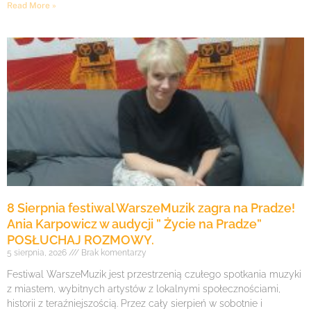
Read More »
8 Sierpnia festiwal WarszeMuzik zagra na Pradze!
Ania Karpowicz w audycji ” Życie na Pradze”
POSŁUCHAJ ROZMOWY.
5 sierpnia, 2026
Brak komentarzy
Festiwal WarszeMuzik jest przestrzenią czułego spotkania muzyki
z miastem, wybitnych artystów z lokalnymi społecznościami,
historii z teraźniejszością. Przez cały sierpień w sobotnie i