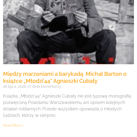
Między marzeniami a barykadą. Michał Barton o
książce „Młodzi’44” Agnieszki Cubały
28 lipca, 2026
Brak komentarzy
Książka „Młodzi’44” Agnieszki Cubały nie jest typową monografią
poświęconą Powstaniu Warszawskiemu ani opisem kolejnych
działań militarnych. Przede wszystkim opowiada o młodych
ludziach, którzy w sierpniu
Read More »