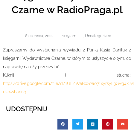
Czarne w RadioPraga.pl
8 czerwca, 2022
,
11:19 am
,
Uncategorized
Zapraszamy do wysłuchania wywiadu z Panią Kasią Daniluk z
księgarnii Wydawnictwa Czarne, w którym to usłyszycie o tym, co
naprawdę należy przeczytać.
Kliknij i słuchaj:
https://drive.google.com/file/d/1ULZWeBpS2a071xyrsyL3GRg4kJv
usp=sharing
UDOSTĘPNIJ