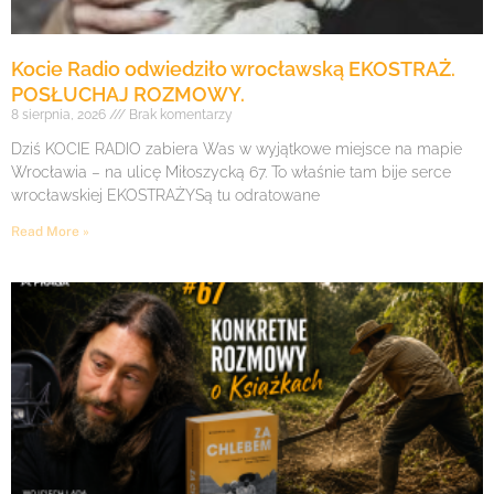
Kocie Radio odwiedziło wrocławską EKOSTRAŻ.
POSŁUCHAJ ROZMOWY.
8 sierpnia, 2026
Brak komentarzy
Dziś KOCIE RADIO zabiera Was w wyjątkowe miejsce na mapie
Wrocławia – na ulicę Miłoszycką 67. To właśnie tam bije serce
wrocławskiej EKOSTRAŻYSą tu odratowane
Read More »