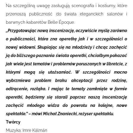
Na szczególną uwagę zasługują scenografia i kostiumy, które
przenoszą publiczność do świata eleganckich salonów i
barwnych kabaretów Belle Époque.
,,Przygotowując nową inscenizację, oczywiście myślę zarówno
o publiczności, która zna operetkę jak i w szczególności o
nowej widowni. Skupiając się na młodzieży i chcąc zachęcić
ją do bliższego poznania świata operetki, chciałbym pokazać
jak wiele jest tematów i problemów poruszanych w libretcie, z
którymi mogą się utożsamiać. W szczególności mocno
wybrzmiewa problem braku akceptacji przez rodzinę,
odtrącenie, rozłąka. I mając te tematy zamknięte w formie
operetki, będziemy się starali poprzez naszą inscenizację
zachęcić młodego widza do powrotu na kolejne, nowe
spektakle.’’ – mówi Michał Znaniecki, reżyser spektaklu.
Twórcy
Muzyka: Imre Kálmán