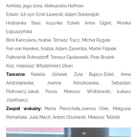
Anhilda, jego żona: Aleksandra Hofman
Edwin, ich syn: Emil Ławecki, Adam Sobierajski
Hrabianka Stasi, kuzynka Edwin: Anna Gigiel, Monika
Łopuszyńska
Boni Kancsianu, hrabia: Tomasz Tracz, Michał Ryguła
Feri von Kerekes, hrabia: Adam Zaremba, Martin Filipiak
Pułkownik Rohnsdorff: Tomasz Gęsikowski, Piotr Brożek
Kisz, notariusz: Włodzimierz Izban
Tancerze:
Natalia Jóźwiak, Zyta Bujacz-Dziel, Anna
Andrzejewska, Joanna Kieszkowska, Sebastian
Piotrowicz,Jakub Pursa, Mateusz Wróblewski, Łukasz
Józefowicz
Zespół wokalny:
Marta Pierzchała,Joanna Olek, Małgosia
Romańska ,Julia Mach, Antoni Olszewski, Mateusz Teliński