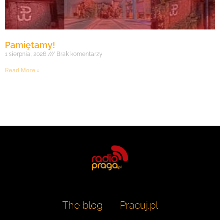
Pamiętamy!
1 sierpnia, 2026
Brak komentarzy
Read More »
The blog
Pracuj.pl