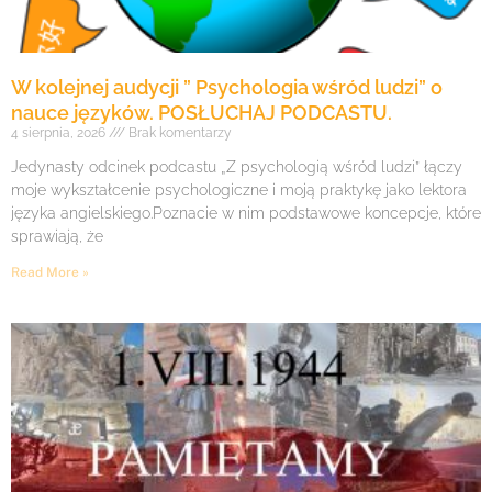
W kolejnej audycji ” Psychologia wśród ludzi” o
nauce języków. POSŁUCHAJ PODCASTU.
4 sierpnia, 2026
Brak komentarzy
Jedynasty odcinek podcastu „Z psychologią wśród ludzi” łączy
moje wykształcenie psychologiczne i moją praktykę jako lektora
języka angielskiego.Poznacie w nim podstawowe koncepcje, które
sprawiają, że
Read More »