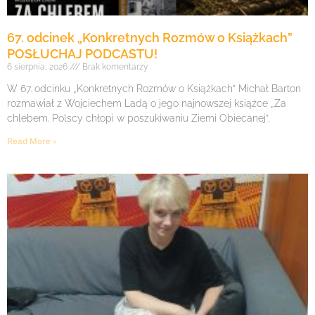
67. odcinek „Konkretnych Rozmów o Książkach”
POSŁUCHAJ PODCASTU!
6 sierpnia, 2026
Brak komentarzy
W 67. odcinku „Konkretnych Rozmów o Książkach” Michał Barton
rozmawiał z Wojciechem Ladą o jego najnowszej książce „Za
chlebem. Polscy chłopi w poszukiwaniu Ziemi Obiecanej”,
Read More »