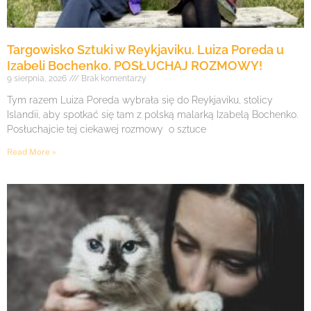
Targowisko Sztuki w Reykjaviku. Luiza Poreda u
Izabeli Bochenko. POSŁUCHAJ ROZMOWY!
9 sierpnia, 2026
Brak komentarzy
Tym razem Luiza Poreda wybrała się do Reykjaviku, stolicy
Islandii, aby spotkać się tam z polską malarką Izabelą Bochenko.
Posłuchajcie tej ciekawej rozmowy o sztuce
Read More »