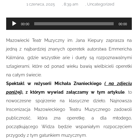
1 czerwca, 2025
,
8:39 am
,
Uncategorized
Odtwarzacz
00:00
00:00
plików
dźwiękowych
Mazowiecki Teatr Muzyczny im. Jana Kiepury zaprasza na
jedną z najbardziej znanych operetek autorstwa Emmericha
Kálmána, gdzie wszystkie arie i duety są rozpoznawalnymi
szlagierami, które od ponad wieku bawią wielbicieli operetki
na całym świecie.
Spektakl w reżyserii Michała Znanieckiego
( na zdjęciu
poniż
ej), z którym wywiad załączamy w tym artykule
, to
nowoczesne spojrzenie na klasyczne dzieło. Najnowsza
Inscenizacja Mazowieckiego Teatru Muzycznego zadowoli
publiczność, która zna operetkę, a dla młodego,
początkującego Widza będzie wspaniałym rozpoczęciem
przygody z tym gatunkiem muzycznym.