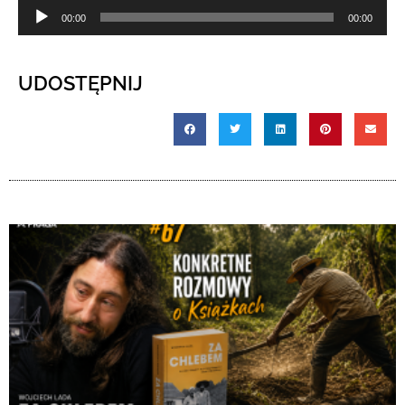
Odtwarzacz
00:00
00:00
plików
dźwiękowych
UDOSTĘPNIJ