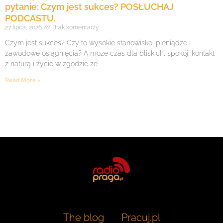
pytanie: Czym jest sukces? POSŁUCHAJ
PODCASTU.
27 lipca, 2026
Brak komentarzy
Czym jest sukces? Czy to wysokie stanowisko, pieniądze i
zawodowe osiągnięcia? A może czas dla bliskich, spokój, kontakt
z naturą i życie w zgodzie ze
Read More »
The blog
Pracuj.pl