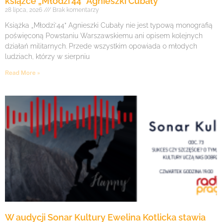
książce „Młodzi’44” Agnieszki Cubały
28 lipca, 2026
Brak komentarzy
Książka „Młodzi’44” Agnieszki Cubały nie jest typową monografią
poświęconą Powstaniu Warszawskiemu ani opisem kolejnych
działań militarnych. Przede wszystkim opowiada o młodych
ludziach, którzy w sierpniu
Read More »
W audycji Sonar Kultury Ewelina Kotlicka stawia