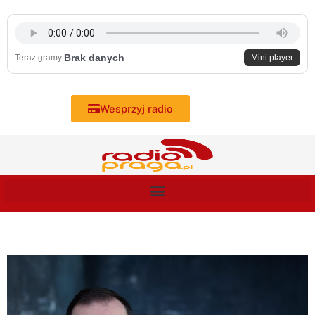
Skip
to
content
Brak danych
Teraz gramy:
Mini player
Wesprzyj radio