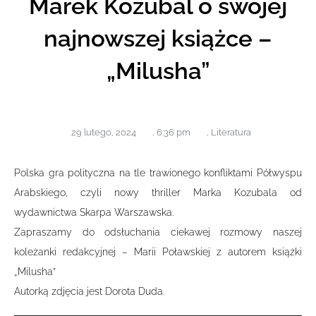
Marek Kozubal o swojej
najnowszej książce –
„Milusha”
29 lutego, 2024
,
6:36 pm
,
Literatura
Polska gra polityczna na tle trawionego konfliktami Półwyspu
Arabskiego, czyli nowy thriller Marka Kozubala od
wydawnictwa Skarpa Warszawska.
Zapraszamy do odsłuchania ciekawej rozmowy naszej
koleżanki redakcyjnej – Marii Poławskiej z autorem książki
„Milusha”
Autorką zdjęcia jest Dorota Duda.