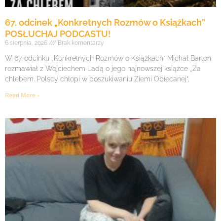
67. odcinek „Konkretnych Rozmów o Książkach”
POSŁUCHAJ PODCASTU!
6 sierpnia, 2026
Brak komentarzy
W 67. odcinku „Konkretnych Rozmów o Książkach” Michał Barton
rozmawiał z Wojciechem Ladą o jego najnowszej książce „Za
chlebem. Polscy chłopi w poszukiwaniu Ziemi Obiecanej”,
Read More »