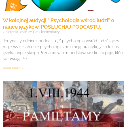
W kolejnej audycji ” Psychologia wśród ludzi” o
nauce języków. POSŁUCHAJ PODCASTU.
4 sierpnia, 2026
Brak komentarzy
Jedynasty odcinek podcastu „Z psychologią wśród ludzi” łączy
moje wykształcenie psychologiczne i moją praktykę jako lektora
języka angielskiego.Poznacie w nim podstawowe koncepcje, które
sprawiają, że
Read More »