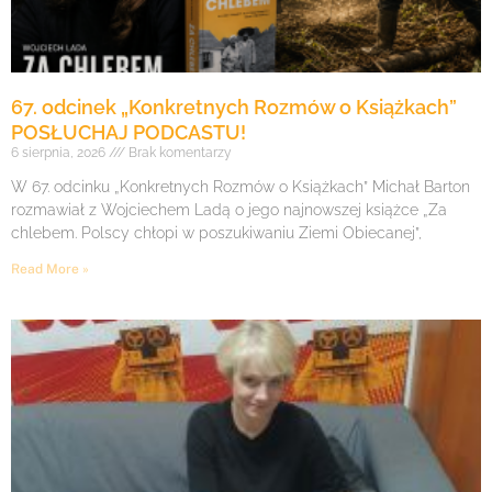
67. odcinek „Konkretnych Rozmów o Książkach”
POSŁUCHAJ PODCASTU!
6 sierpnia, 2026
Brak komentarzy
W 67. odcinku „Konkretnych Rozmów o Książkach” Michał Barton
rozmawiał z Wojciechem Ladą o jego najnowszej książce „Za
chlebem. Polscy chłopi w poszukiwaniu Ziemi Obiecanej”,
Read More »