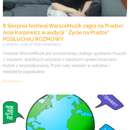
8 Sierpnia festiwal WarszeMuzik zagra na Pradze!
Ania Karpowicz w audycji ” Życie na Pradze”
POSŁUCHAJ ROZMOWY.
5 sierpnia, 2026
Brak komentarzy
Festiwal WarszeMuzik jest przestrzenią czułego spotkania muzyki
z miastem, wybitnych artystów z lokalnymi społecznościami,
historii z teraźniejszością. Przez cały sierpień w sobotnie i
niedzielne popołudnia
Read More »