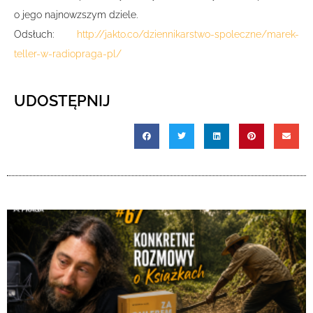
o jego najnowzszym dziele.
Odsłuch:
http://jakto.co/dziennikarstwo-spoleczne/marek-
teller-w-radiopraga-pl/
UDOSTĘPNIJ