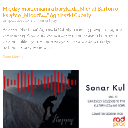
Między marzeniami a barykadą. Michał Barton o
książce „Młodzi’44” Agnieszki Cubały
28 lipca, 2026
Brak komentarzy
Książka „Młodzi’44” Agnieszki Cubały nie jest typową monografią
poświęconą Powstaniu Warszawskiemu ani opisem kolejnych
działań militarnych. Przede wszystkim opowiada o młodych
ludziach, którzy w sierpniu
Read More »