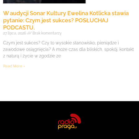
W audycji Sonar Kultury Ewelina Kotlicka stawia
pytanie: Czym jest sukces? POSŁUCHAJ
PODCASTU.
27 lipca, 2026
Brak komentarzy
Czym jest sukces? Czy to wysokie stanowisko, pieniądze i
zawodowe osiągnięcia? A może czas dla bliskich, spokój, kontakt
z naturą i życie w zgodzie ze
Read More »