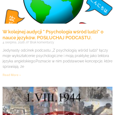
W kolejnej audycji ” Psychologia wśród ludzi” o
nauce języków. POSŁUCHAJ PODCASTU.
4 sierpnia, 2026
Brak komentarzy
Jedynasty odcinek podcastu „Z psychologią wśród ludzi” łączy
moje wykształcenie psychologiczne i moją praktykę jako lektora
języka angielskiego.Poznacie w nim podstawowe koncepcje, które
sprawiają, że
Read More »