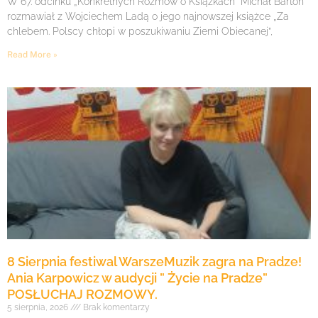
W 67. odcinku „Konkretnych Rozmów o Książkach” Michał Barton
rozmawiał z Wojciechem Ladą o jego najnowszej książce „Za
chlebem. Polscy chłopi w poszukiwaniu Ziemi Obiecanej”,
Read More »
8 Sierpnia festiwal WarszeMuzik zagra na Pradze!
Ania Karpowicz w audycji ” Życie na Pradze”
POSŁUCHAJ ROZMOWY.
5 sierpnia, 2026
Brak komentarzy