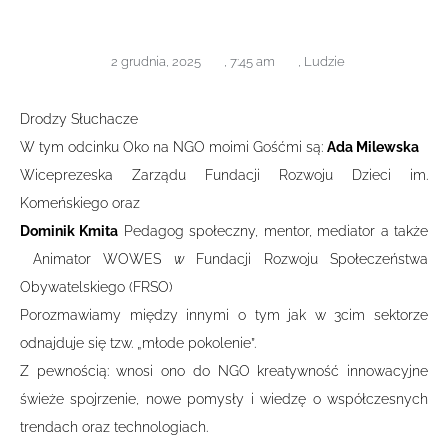
2 grudnia, 2025
,
7:45 am
,
Ludzie
Drodzy Słuchacze
W tym odcinku Oko na NGO moimi Gośćmi są:
Ada Milewska
Wiceprezeska Zarządu Fundacji Rozwoju Dzieci im.
Komeńskiego oraz
Dominik Kmita
Pedagog społeczny, mentor, mediator a także
Animator WOWES
w
Fundacji Rozwoju Społeczeństwa
Obywatelskiego (FRSO)
Porozmawiamy między innymi o tym jak w 3cim sektorze
odnajduje się tzw. „młode pokolenie”.
Z pewnością: wnosi ono do NGO kreatywność innowacyjne
świeże spojrzenie, nowe pomysły i wiedzę o współczesnych
trendach oraz technologiach.