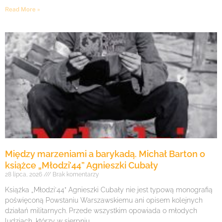
Read More »
Między marzeniami a barykadą. Michał Barton o
książce „Młodzi’44” Agnieszki Cubały
28 lipca, 2026
Brak komentarzy
Książka „Młodzi’44” Agnieszki Cubały nie jest typową monografią
poświęconą Powstaniu Warszawskiemu ani opisem kolejnych
działań militarnych. Przede wszystkim opowiada o młodych
ludziach, którzy w sierpniu