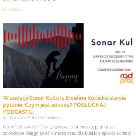
Read More »
W audycji Sonar Kultury Ewelina Kotlicka stawia
pytanie: Czym jest sukces? POSŁUCHAJ
PODCASTU.
27 lipca, 2026
Brak komentarzy
Czym jest sukces? Czy to wysokie stanowisko, pieniądze i
zawodowe osiągnięcia? A może czas dla bliskich, spokój, kontakt