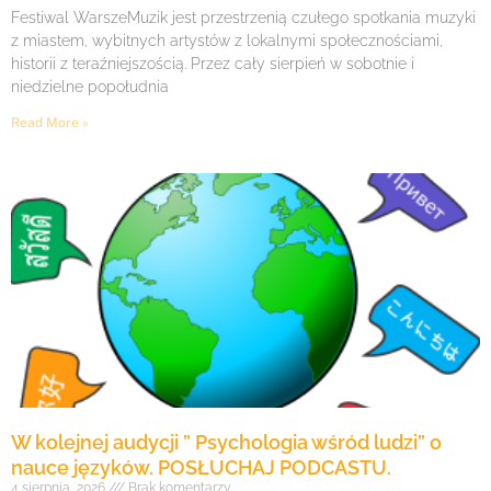
Festiwal WarszeMuzik jest przestrzenią czułego spotkania muzyki
z miastem, wybitnych artystów z lokalnymi społecznościami,
historii z teraźniejszością. Przez cały sierpień w sobotnie i
niedzielne popołudnia
Read More »
W kolejnej audycji ” Psychologia wśród ludzi” o
nauce języków. POSŁUCHAJ PODCASTU.
4 sierpnia, 2026
Brak komentarzy