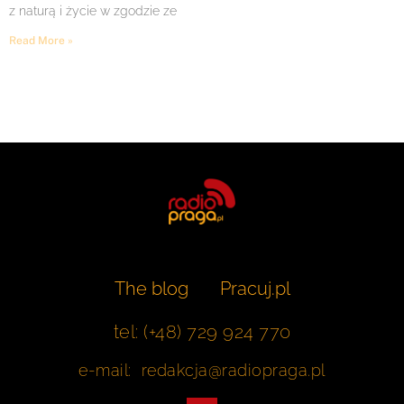
z naturą i życie w zgodzie ze
Read More »
The blog
Pracuj.pl
tel: (+48) 729 924 770
e-mail: redakcja@radiopraga.pl