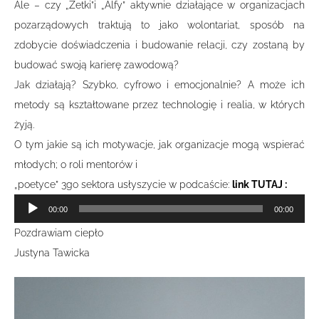
Ale – czy „Zetki”i „Alfy” aktywnie działające w organizacjach
pozarządowych traktują to jako wolontariat, sposób na
zdobycie doświadczenia i budowanie relacji, czy zostaną by
budować swoją karierę zawodową?
Jak działają? Szybko, cyfrowo i emocjonalnie? A może ich
metody są kształtowane przez technologię i realia, w których
żyją.
O tym jakie są ich motywacje, jak organizacje mogą wspierać
młodych; o roli mentorów i
„poetyce” 3go sektora usłyszycie w podcaście:
link TUTAJ :
Odtwarzacz
00:00
00:00
plików
Pozdrawiam ciepło
dźwiękowych
Justyna Tawicka