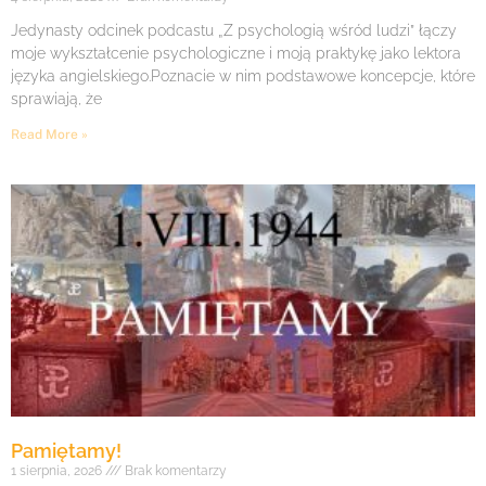
Jedynasty odcinek podcastu „Z psychologią wśród ludzi” łączy
moje wykształcenie psychologiczne i moją praktykę jako lektora
języka angielskiego.Poznacie w nim podstawowe koncepcje, które
sprawiają, że
Read More »
Pamiętamy!
1 sierpnia, 2026
Brak komentarzy