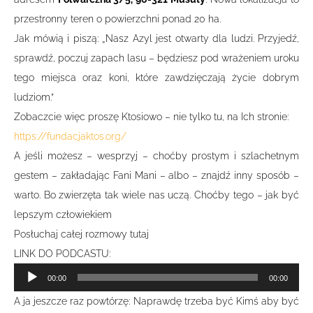
przestronny teren o powierzchni ponad 20 ha.
Jak mówią i piszą: „Nasz Azyl jest otwarty dla ludzi. Przyjedź,
sprawdź, poczuj zapach lasu – będziesz pod wrażeniem uroku
tego miejsca oraz koni, które zawdzięczają życie dobrym
ludziom.”
Zobaczcie więc proszę Ktosiowo – nie tylko tu, na Ich stronie:
https://fundacjaktos.org/
A jeśli możesz – wesprzyj – choćby prostym i szlachetnym
gestem – zakładając Fani Mani – albo – znajdź inny sposób –
warto. Bo zwierzęta tak wiele nas uczą. Choćby tego – jak być
lepszym człowiekiem
Posłuchaj całej rozmowy tutaj
LINK DO PODCASTU:
Odtwarzacz
00:00
00:00
plików
A ja jeszcze raz powtórzę: Naprawdę trzeba być Kimś aby być
dźwiękowych