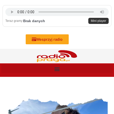
Skip
to
content
Brak danych
Teraz gramy:
Mini player
Wesprzyj radio