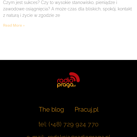
Czym jest sukces? Czy to wysokie stanowisko, pieniądze i
zawodowe osiągnięcia? A może czas dla bliskich, spokój, kontakt
z naturą i życie w zgodzie ze
Read More »
The blog
Pracuj.pl
tel: (+48) 729 924 770