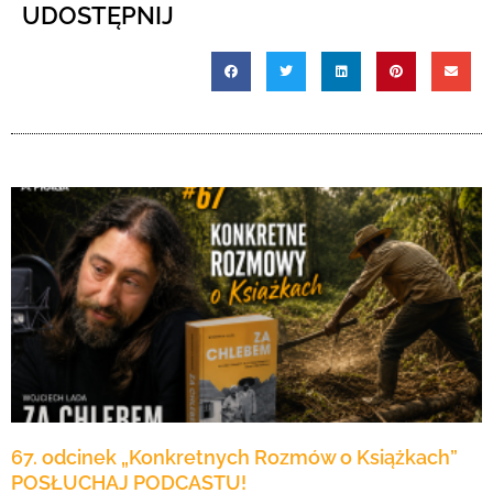
UDOSTĘPNIJ
67. odcinek „Konkretnych Rozmów o Książkach”
POSŁUCHAJ PODCASTU!