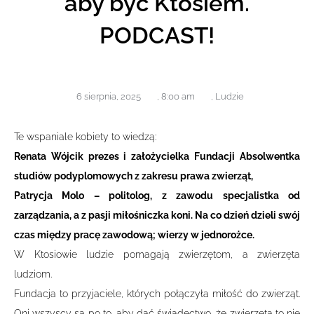
aby być Ktosiem.
PODCAST!
6 sierpnia, 2025
,
8:00 am
,
Ludzie
Te wspaniale kobiety to wiedzą:
Renata Wójcik prezes i założycielka Fundacji Absolwentka
studiów podyplomowych z zakresu prawa zwierząt,
Patrycja Molo – politolog, z zawodu specjalistka od
zarządzania, a z pasji miłośniczka koni. Na co dzień dzieli swój
czas między pracę zawodową; wierzy w jednorożce.
W Ktosiowie ludzie pomagają zwierzętom, a zwierzęta
ludziom.
Fundacja to przyjaciele, których połączyła miłość do zwierząt.
Oni wszyscy są po to, aby dać świadectwo, że zwierzęta to nie