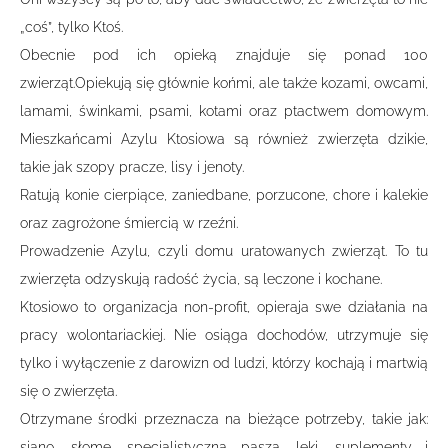
„coś”, tylko Ktoś.
Obecnie pod ich opieką znajduje się ponad 100
zwierząt.Opiekują się głównie końmi, ale także kozami, owcami,
lamami, świnkami, psami, kotami oraz ptactwem domowym.
Mieszkańcami Azylu Ktosiowa są również zwierzęta dzikie,
takie jak szopy pracze, lisy i jenoty.
Ratują konie cierpiące, zaniedbane, porzucone, chore i kalekie
oraz zagrożone śmiercią w rzeźni.
Prowadzenie Azylu, czyli domu uratowanych zwierząt. To tu
zwierzęta odzyskują radość życia, są leczone i kochane.
Ktosiowo to organizacja non-profit, opieraja swe działania na
pracy wolontariackiej. Nie osiąga dochodów, utrzymuje się
tylko i wyłączenie z darowizn od ludzi, którzy kochają i martwią
się o zwierzęta.
Otrzymane środki przeznacza na bieżące potrzeby, takie jak:
siano, słomę, specjalistyczna pasza, leki, suplementy i