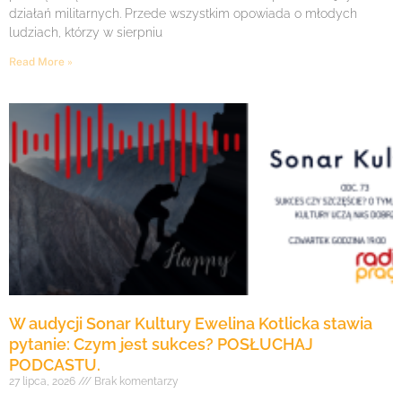
działań militarnych. Przede wszystkim opowiada o młodych
ludziach, którzy w sierpniu
Read More »
W audycji Sonar Kultury Ewelina Kotlicka stawia
pytanie: Czym jest sukces? POSŁUCHAJ
PODCASTU.
27 lipca, 2026
Brak komentarzy