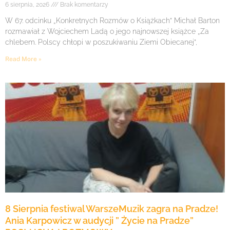
6 sierpnia, 2026
Brak komentarzy
W 67. odcinku „Konkretnych Rozmów o Książkach” Michał Barton
rozmawiał z Wojciechem Ladą o jego najnowszej książce „Za
chlebem. Polscy chłopi w poszukiwaniu Ziemi Obiecanej”,
Read More »
8 Sierpnia festiwal WarszeMuzik zagra na Pradze!
Ania Karpowicz w audycji ” Życie na Pradze”