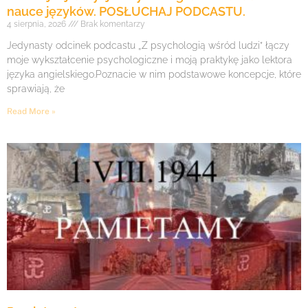
nauce języków. POSŁUCHAJ PODCASTU.
4 sierpnia, 2026
Brak komentarzy
Jedynasty odcinek podcastu „Z psychologią wśród ludzi” łączy
moje wykształcenie psychologiczne i moją praktykę jako lektora
języka angielskiego.Poznacie w nim podstawowe koncepcje, które
sprawiają, że
Read More »