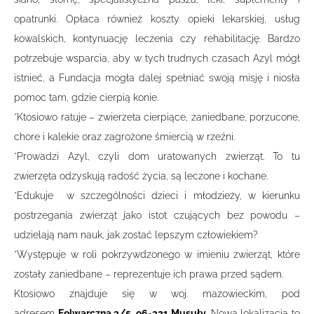
opatrunki. Opłaca również koszty opieki lekarskiej, usług
kowalskich, kontynuację leczenia czy rehabilitację. Bardzo
potrzebuje wsparcia, aby w tych trudnych czasach Azyl mógł
istnieć, a Fundacja mogła dalej spełniać swoją misję i niosła
pomoc tam, gdzie cierpią konie.
*Ktosiowo ratuje – zwierzeta cierpiące, zaniedbane, porzucone,
chore i kalekie oraz zagrożone śmiercią w rzeźni.
*Prowadzi Azyl, czyli dom uratowanych zwierząt. To tu
zwierzęta odzyskują radość życia, są leczone i kochane.
*Edukuje w szczególności dzieci i młodzieży, w kierunku
postrzegania zwierząt jako istot czujących bez powodu –
udzielają nam nauk, jak zostać lepszym człowiekiem?
*Występuje w roli pokrzywdzonego w imieniu zwierząt, które
zostały zaniedbane – reprezentuje ich prawa przed sądem.
Ktosiowo znajduje się w woj. mazowieckim, pod
adresem
Folwarczna 3/5, 96-321 Musuły
. Nowa lokalizacja to