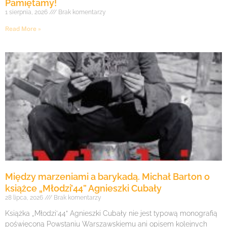
Pamiętamy!
1 sierpnia, 2026
Brak komentarzy
Read More »
Między marzeniami a barykadą. Michał Barton o
książce „Młodzi’44” Agnieszki Cubały
28 lipca, 2026
Brak komentarzy
Książka „Młodzi’44” Agnieszki Cubały nie jest typową monografią
poświęconą Powstaniu Warszawskiemu ani opisem kolejnych