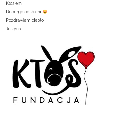
Ktosiem
Dobrego odsłuchu
Pozdrawiam ciepło
Justyna