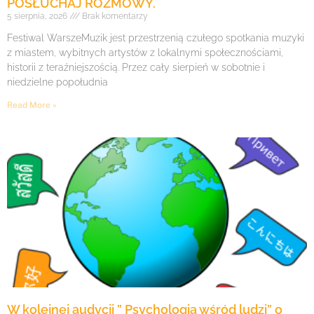
POSŁUCHAJ ROZMOWY.
5 sierpnia, 2026
Brak komentarzy
Festiwal WarszeMuzik jest przestrzenią czułego spotkania muzyki
z miastem, wybitnych artystów z lokalnymi społecznościami,
historii z teraźniejszością. Przez cały sierpień w sobotnie i
niedzielne popołudnia
Read More »
W kolejnej audycji ” Psychologia wśród ludzi” o