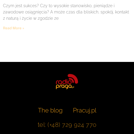
Czym jest sukces? Czy to wysokie stanowisko, pieniądze i
zawodowe osiągnięcia? A może czas dla bliskich, spokój, kontakt
z naturą i życie w zgodzie ze
Read More »
The blog
Pracuj.pl
tel: (+48) 729 924 770