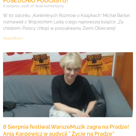
POSŁUCHAJ PODCASTU!
6 sierpnia, 2026
Brak komentarzy
W 67. odcinku „Konkretnych Rozmów o Książkach” Michał Barton
rozmawiał z Wojciechem Ladą o jego najnowszej książce „Za
chlebem. Polscy chłopi w poszukiwaniu Ziemi Obiecanej”,
Read More »
8 Sierpnia festiwal WarszeMuzik zagra na Pradze!
Ania Karpowicz w audycji ” Życie na Pradze”