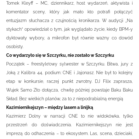
Tomek Kleyff – MC, dziennikarz, host wydarzeń, aktywista i
komentator sceny, który jak mało kto potrafi połączyć
entuzjazm słuchacza z czujnością kronikarza. W audycji „Na
stykach” opowiedział o tym, jak wyglądało życie, kiedy BPM-y
dyktowały wybory, a mikrofon był równie ważny co dowód
osobisty.
Co wydarzyło się w Szczyrku, nie zostało w Szczyrku
Początek – freestyle’owy sylwester w Szczyrku. Bitwa, jury z
Joką z Kalibra 44, podium: CNE i Jajonasz. Nie był to kolejny
etap w konkursie, raczej punkt zwrotny. DJ Filix zaprasza,
Wujek Samo Zło dołącza, chwilę później powstaje Baku Baku
Skład. Bez wielkich planów, za to z niepodrabialną energią
Kazimiernikejszyn – między lasem a linijką
Kazimierz Dolny w narracji CNE to nie widokówka, tylko
przestrzeń do doświadczenia. Kazimiernikejszyn nie jest
imprezą do odhaczenia – to ekosystem. Las, scena, dzieciaki,