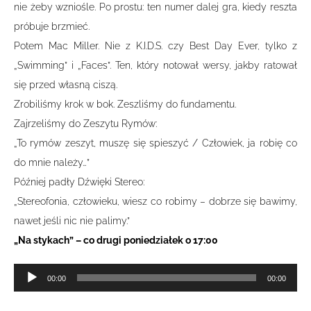
nie żeby wzniośle. Po prostu: ten numer dalej gra, kiedy reszta
próbuje brzmieć.
Potem Mac Miller. Nie z K.I.D.S. czy Best Day Ever, tylko z
„Swimming” i „Faces”. Ten, który notował wersy, jakby ratował
się przed własną ciszą.
Zrobiliśmy krok w bok. Zeszliśmy do fundamentu.
Zajrzeliśmy do Zeszytu Rymów:
„To rymów zeszyt, muszę się spieszyć / Człowiek, ja robię co
do mnie należy…”
Później padły Dźwięki Stereo:
„Stereofonia, człowieku, wiesz co robimy – dobrze się bawimy,
nawet jeśli nic nie palimy.”
„Na stykach” – co drugi poniedziałek o 17:00
Odtwarzacz
00:00
00:00
plików