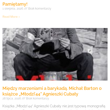
Pamiętamy!
1 sierpnia, 2026
Brak komentarzy
Read More »
Między marzeniami a barykadą. Michał Barton o
książce „Młodzi’44” Agnieszki Cubały
28 lipca, 2026
Brak komentarzy
Książka „Młodzi’44” Agnieszki Cubały nie jest typową monografią