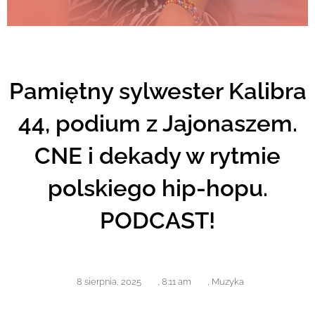
Pamiętny sylwester Kalibra
44, podium z Jajonaszem.
CNE i dekady w rytmie
polskiego hip-hopu.
PODCAST!
8 sierpnia, 2025
,
8:11 am
,
Muzyka