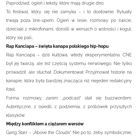
Paprodziad, ogień i teksty, które mają drugie dno.
To festiwal, który się nie zamyka – i to dosłownie. Rytuały
trwają poza line-upem. Ogień w lesie, rozmowy po świcie,
dzieciaki z mikrofonami, dorośli w wersach o wolności i kogut,
który się pali…
Rap Kanciapa – święta kanapa polskiego hip-hopu
Rap Kanciapa – dziś kultowa, wtedy eksperymentalna. CNE
był jej twarzą, ale też częścią systemu nerwowego. Nie tylko
prowadził, ale słuchał. Dokumentował. Przyjmował historie na
kanapie, która była bardziej znacząca niż niejeden redakcyjny
fotel.
Forma rozmowy, zanim „podcast” stał się buzzwordem.
Autentyczne, z osiedli, z podziemia, z próbówek przyszłych
klasyków.
Między konfliktem a ciężarem wersów
Gang Starr – „Above the Clouds”. Nie po to, żeby symbolicznie,