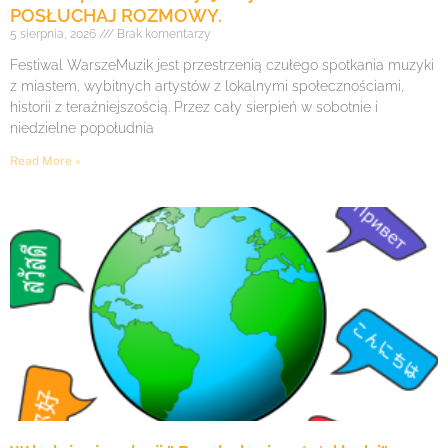
POSŁUCHAJ ROZMOWY.
5 sierpnia, 2026
Brak komentarzy
Festiwal WarszeMuzik jest przestrzenią czułego spotkania muzyki
z miastem, wybitnych artystów z lokalnymi społecznościami,
historii z teraźniejszością. Przez cały sierpień w sobotnie i
niedzielne popołudnia
Read More »