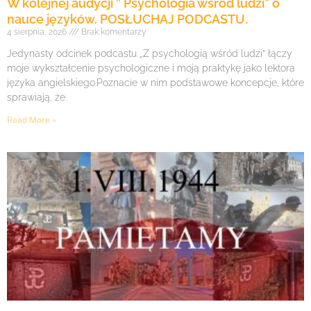
W kolejnej audycji ” Psychologia wśród ludzi” o
nauce języków. POSŁUCHAJ PODCASTU.
4 sierpnia, 2026
Brak komentarzy
Jedynasty odcinek podcastu „Z psychologią wśród ludzi” łączy
moje wykształcenie psychologiczne i moją praktykę jako lektora
języka angielskiego.Poznacie w nim podstawowe koncepcje, które
sprawiają, że
Read More »