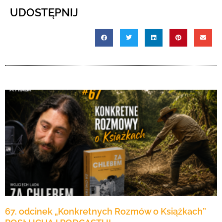
dźwiękowych
UDOSTĘPNIJ
67. odcinek „Konkretnych Rozmów o Książkach”