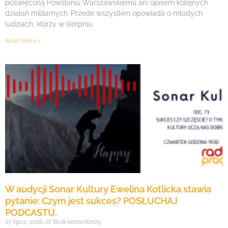
poświęconą Powstaniu Warszawskiemu ani opisem kolejnych
działań militarnych. Przede wszystkim opowiada o młodych
ludziach, którzy w sierpniu
Read More »
W audycji Sonar Kultury Ewelina Kotlicka stawia
pytanie: Czym jest sukces? POSŁUCHAJ
PODCASTU.
27 lipca, 2026
Brak komentarzy