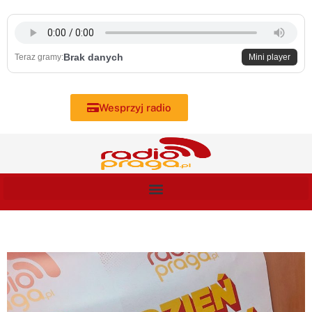
Skip
to
content
Brak danych
Teraz gramy:
Mini player
Wesprzyj radio