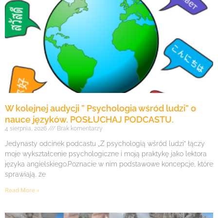
W kolejnej audycji ” Psychologia wśród ludzi” o
nauce języków. POSŁUCHAJ PODCASTU.
4 sierpnia, 2026
Brak komentarzy
Jedynasty odcinek podcastu „Z psychologią wśród ludzi” łączy
moje wykształcenie psychologiczne i moją praktykę jako lektora
języka angielskiego.Poznacie w nim podstawowe koncepcje, które
sprawiają, że
Read More »