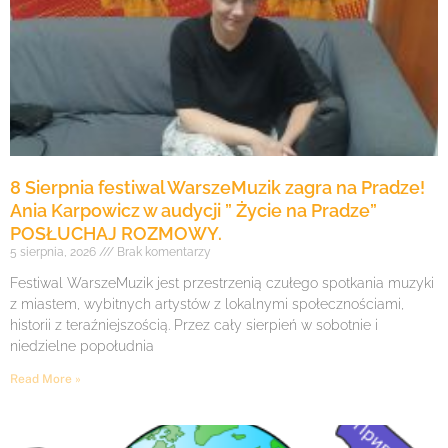
8 Sierpnia festiwal WarszeMuzik zagra na Pradze!
Ania Karpowicz w audycji ” Życie na Pradze”
POSŁUCHAJ ROZMOWY.
5 sierpnia, 2026
Brak komentarzy
Festiwal WarszeMuzik jest przestrzenią czułego spotkania muzyki
z miastem, wybitnych artystów z lokalnymi społecznościami,
historii z teraźniejszością. Przez cały sierpień w sobotnie i
niedzielne popołudnia
Read More »