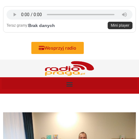
Skip
to
content
Brak danych
Teraz gramy:
Mini player
Wesprzyj radio