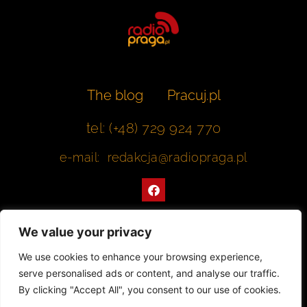
The blog
Pracuj.pl
tel: (+48) 729 924 770
e-mail: redakcja@radiopraga.pl
F
a
c
e
b
We value your privacy
o
o
Współpracujemy z Muzeum Warszawskiej Pragi
We use cookies to enhance your browsing experience,
k
serve personalised ads or content, and analyse our traffic.
© 2022 All rights Reserved. Radiopraga.pl
By clicking "Accept All", you consent to our use of cookies.