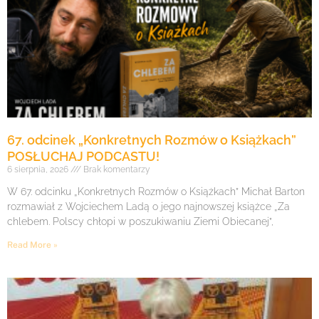
67. odcinek „Konkretnych Rozmów o Książkach”
POSŁUCHAJ PODCASTU!
6 sierpnia, 2026
Brak komentarzy
W 67. odcinku „Konkretnych Rozmów o Książkach” Michał Barton
rozmawiał z Wojciechem Ladą o jego najnowszej książce „Za
chlebem. Polscy chłopi w poszukiwaniu Ziemi Obiecanej”,
Read More »