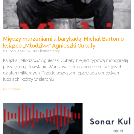
Między marzeniami a barykadą. Michał Barton o
książce „Młodzi’44” Agnieszki Cubały
28 lipca, 2026
Brak komentarzy
Książka „Młodzi’44” Agnieszki Cubały nie jest typową monografią
poświęconą Powstaniu Warszawskiemu ani opisem kolejnych
działań militarnych. Przede wszystkim opowiada o młodych
ludziach, którzy w sierpniu
Read More »