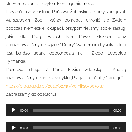
których prażanin – czytelnik ominąć nie może.
Przywróciliśmy historię Państwa Żabińskich, którzy zarządzali
warszawskim Zoo i którzy pomagali chronić się Żydom
podczas niemieckiej okupacji, przypomnieliśmy sobie zasługi
jakie dla Pragi wniósł Pan Paweł Elsztein, oraz
porozmawialiśmy o książce ” Dobry” Waldemara Łysiaka, która
jest bardzo udaną odpowiedzią na ” Złego” Leopolda
Tyrmanda.
Rozmowa druga. Z Panią Elwirą Izdębską – Kuchtą
rozmawialiśmy o komiksiez cyklu „Praga gada” pt. „O pokoju”
https://pragagada.pl/2017/02/19/komikso-pokoju/
Zapraszamy do odsłuchu!
Odtwarzacz
00:00
00:00
plików
dźwiękowych
Odtwarzacz
00:00
00:00