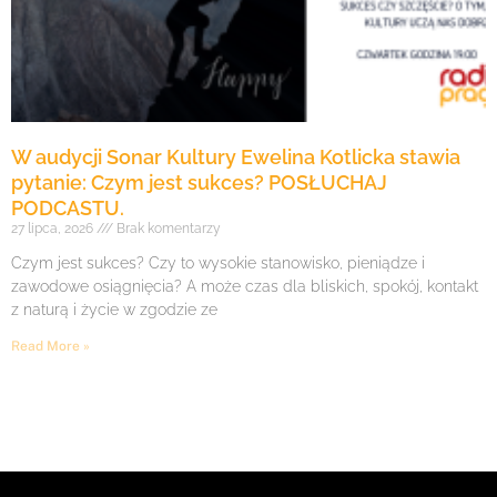
W audycji Sonar Kultury Ewelina Kotlicka stawia
pytanie: Czym jest sukces? POSŁUCHAJ
PODCASTU.
27 lipca, 2026
Brak komentarzy
Czym jest sukces? Czy to wysokie stanowisko, pieniądze i
zawodowe osiągnięcia? A może czas dla bliskich, spokój, kontakt
z naturą i życie w zgodzie ze
Read More »