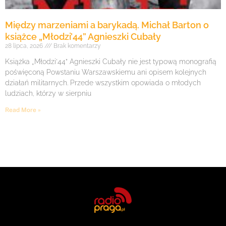
Między marzeniami a barykadą. Michał Barton o
książce „Młodzi’44” Agnieszki Cubały
28 lipca, 2026
Brak komentarzy
Książka „Młodzi’44” Agnieszki Cubały nie jest typową monografią
poświęconą Powstaniu Warszawskiemu ani opisem kolejnych
działań militarnych. Przede wszystkim opowiada o młodych
ludziach, którzy w sierpniu
Read More »