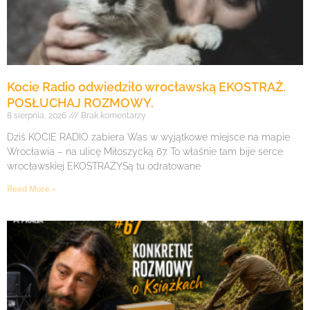
Kocie Radio odwiedziło wrocławską EKOSTRAŻ.
POSŁUCHAJ ROZMOWY.
8 sierpnia, 2026
Brak komentarzy
Dziś KOCIE RADIO zabiera Was w wyjątkowe miejsce na mapie
Wrocławia – na ulicę Miłoszycką 67. To właśnie tam bije serce
wrocławskiej EKOSTRAŻYSą tu odratowane
Read More »