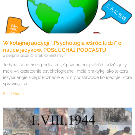
W kolejnej audycji ” Psychologia wśród ludzi” o
nauce języków. POSŁUCHAJ PODCASTU.
4 sierpnia, 2026
Brak komentarzy
Jedynasty odcinek podcastu „Z psychologią wśród ludzi” łączy
moje wykształcenie psychologiczne i moją praktykę jako lektora
języka angielskiego.Poznacie w nim podstawowe koncepcje, które
sprawiają, że
Read More »