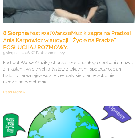
8 Sierpnia festiwal WarszeMuzik zagra na Pradze!
Ania Karpowicz w audycji ” Życie na Pradze”
POSŁUCHAJ ROZMOWY.
5 sierpnia, 2026
Brak komentarzy
Festiwal WarszeMuzik jest przestrzenią czułego spotkania muzyki
z miastem, wybitnych artystów z lokalnymi społecznościami,
historii z teraźniejszością. Przez cały sierpień w sobotnie i
niedzielne popołudnia
Read More »