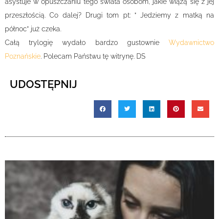
asystuje w opuszczaniu tego świata osobom, jakie wiążą się z jej
przeszłością. Co dalej? Drugi tom pt: ” Jedziemy z matką na
północ” już czeka.
Całą trylogię wydało bardzo gustownie
Wydawnictwo
Poznańskie
. Polecam Państwu tę witrynę. DS
UDOSTĘPNIJ