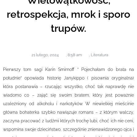
Wielowątkowość,
retrospekcja, mrok i sporo
trupów.
21 lutego, 2024
,
8:58 am
,
Literatura
Pierwszy tom sagi Karin Smirnoff ” Pojechałam do brata na
południe” opowiada historię Janykippo ( pisownia oryginalna)
która postanawia – rzucając wszystko, choć tak naprawdę nie
wiadomo co – zająć się swoim bratem, który jest poważnie
uzależniony od alkoholu i narkotyków. W niewielkiej mieścinie
główna bohaterka szybko nawiązuje romans – z którym walczy,
zaczyna pracować z ludźmi których trochę lubi, choć ich nie ceni,
wspomina swoje dzieciństwo, szczególnie znienawidzonego ojca i