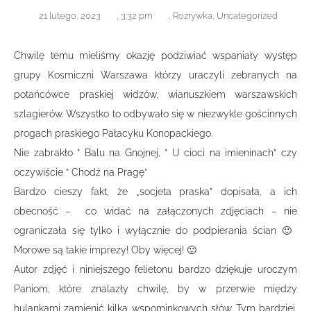
21 lutego, 2023
,
3:32 pm
,
Rozrywka
,
Uncategorized
Chwilę temu mieliśmy okazję podziwiać wspaniały występ
grupy Kosmiczni Warszawa którzy uraczyli zebranych na
potańcówce praskiej widzów, wianuszkiem warszawskich
szlagierów. Wszystko to odbywało się w niezwykle gościnnych
progach praskiego Pałacyku Konopackiego.
Nie zabrakło ” Balu na Gnojnej, ” U cioci na imieninach” czy
oczywiście ” Chodź na Pragę”
Bardzo cieszy fakt, że „socjeta praska” dopisała, a ich
obecność – co widać na załączonych zdjęciach – nie
ograniczała się tylko i wyłącznie do podpierania ścian 🙂
Morowe są takie imprezy! Oby więcej! 🙂
Autor zdjęć i niniejszego felietonu bardzo dziękuje uroczym
Paniom, które znalazły chwilę, by w przerwie między
hulankami zamienić kilka wspominkowych słów. Tym bardziej,