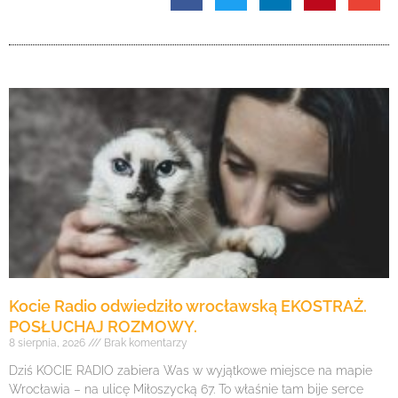
Kocie Radio odwiedziło wrocławską EKOSTRAŻ.
POSŁUCHAJ ROZMOWY.
8 sierpnia, 2026
Brak komentarzy
Dziś KOCIE RADIO zabiera Was w wyjątkowe miejsce na mapie
Wrocławia – na ulicę Miłoszycką 67. To właśnie tam bije serce