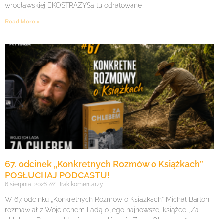
wrocławskiej EKOSTRAŻYSą tu odratowane
Read More »
67. odcinek „Konkretnych Rozmów o Książkach”
POSŁUCHAJ PODCASTU!
6 sierpnia, 2026
Brak komentarzy
W 67. odcinku „Konkretnych Rozmów o Książkach” Michał Barton
rozmawiał z Wojciechem Ladą o jego najnowszej książce „Za