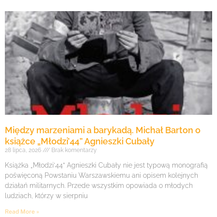
Między marzeniami a barykadą. Michał Barton o
książce „Młodzi’44” Agnieszki Cubały
28 lipca, 2026
Brak komentarzy
Książka „Młodzi’44” Agnieszki Cubały nie jest typową monografią
poświęconą Powstaniu Warszawskiemu ani opisem kolejnych
działań militarnych. Przede wszystkim opowiada o młodych
ludziach, którzy w sierpniu
Read More »