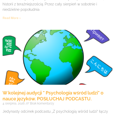
historii z teraźniejszością. Przez cały sierpień w sobotnie i
niedzielne popołudnia
Read More »
W kolejnej audycji ” Psychologia wśród ludzi” o
nauce języków. POSŁUCHAJ PODCASTU.
4 sierpnia, 2026
Brak komentarzy
Jedynasty odcinek podcastu „Z psychologią wśród ludzi” łączy