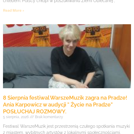
chlebem. Polscy chłopi w poszukiwaniu Ziemi Obiecanej”,
Read More »
8 Sierpnia festiwal WarszeMuzik zagra na Pradze!
Ania Karpowicz w audycji ” Życie na Pradze”
POSŁUCHAJ ROZMOWY.
5 sierpnia, 2026
Brak komentarzy
Festiwal WarszeMuzik jest przestrzenią czułego spotkania muzyki
z miastem, wybitnych artystów z lokalnymi społecznościami,