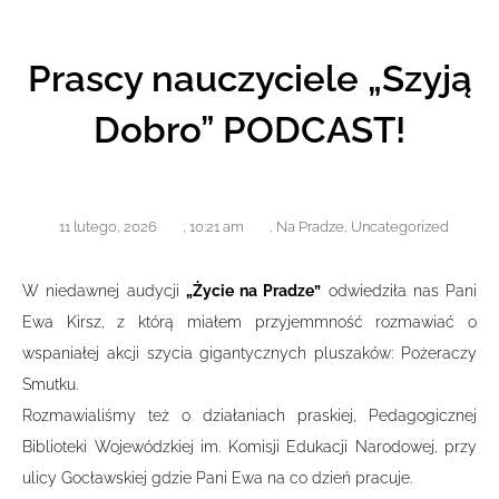
Prascy nauczyciele „Szyją
Dobro” PODCAST!
11 lutego, 2026
,
10:21 am
,
Na Pradze
,
Uncategorized
W niedawnej audycji
„Życie na Pradze”
odwiedziła nas Pani
Ewa Kirsz, z którą miałem przyjemmność rozmawiać o
wspaniałej akcji szycia gigantycznych pluszaków: Pożeraczy
Smutku.
Rozmawialiśmy też o działaniach praskiej, Pedagogicznej
Biblioteki Wojewódzkiej im. Komisji Edukacji Narodowej, przy
ulicy Gocławskiej gdzie Pani Ewa na co dzień pracuje.