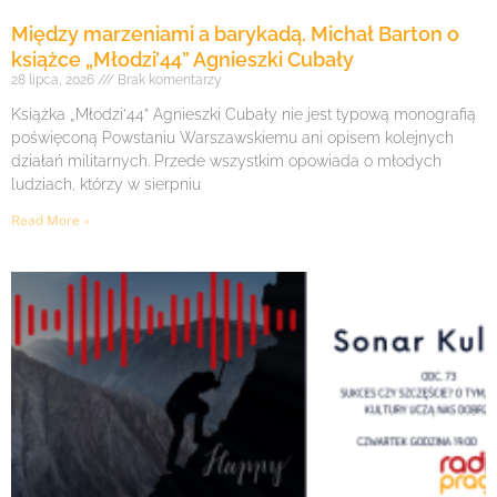
Między marzeniami a barykadą. Michał Barton o
książce „Młodzi’44” Agnieszki Cubały
28 lipca, 2026
Brak komentarzy
Książka „Młodzi’44” Agnieszki Cubały nie jest typową monografią
poświęconą Powstaniu Warszawskiemu ani opisem kolejnych
działań militarnych. Przede wszystkim opowiada o młodych
ludziach, którzy w sierpniu
Read More »