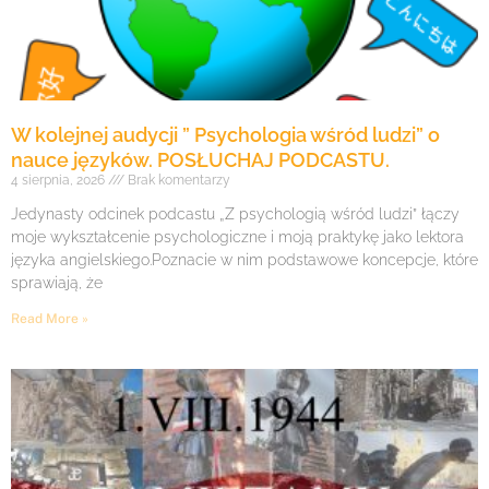
W kolejnej audycji ” Psychologia wśród ludzi” o
nauce języków. POSŁUCHAJ PODCASTU.
4 sierpnia, 2026
Brak komentarzy
Jedynasty odcinek podcastu „Z psychologią wśród ludzi” łączy
moje wykształcenie psychologiczne i moją praktykę jako lektora
języka angielskiego.Poznacie w nim podstawowe koncepcje, które
sprawiają, że
Read More »