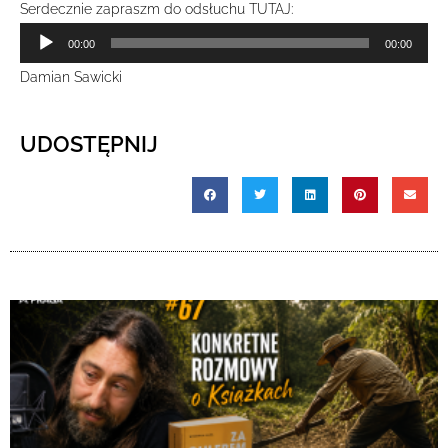
Serdecznie zapraszm do odsłuchu TUTAJ:
Odtwarzacz
00:00
00:00
plików
Damian Sawicki
dźwiękowych
UDOSTĘPNIJ