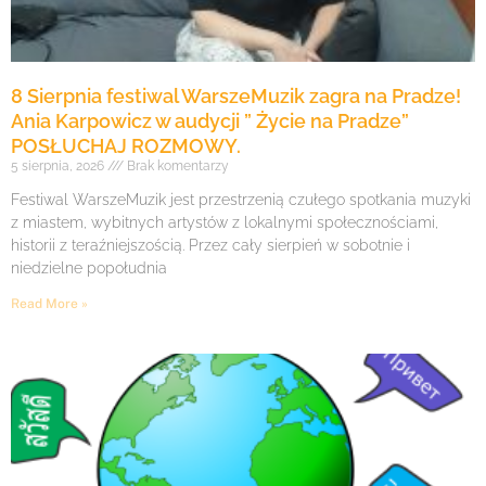
8 Sierpnia festiwal WarszeMuzik zagra na Pradze!
Ania Karpowicz w audycji ” Życie na Pradze”
POSŁUCHAJ ROZMOWY.
5 sierpnia, 2026
Brak komentarzy
Festiwal WarszeMuzik jest przestrzenią czułego spotkania muzyki
z miastem, wybitnych artystów z lokalnymi społecznościami,
historii z teraźniejszością. Przez cały sierpień w sobotnie i
niedzielne popołudnia
Read More »