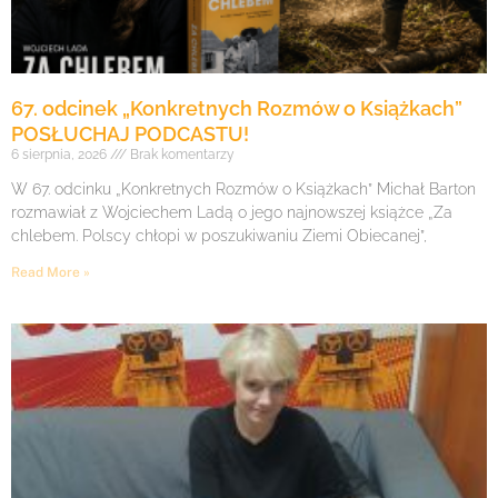
67. odcinek „Konkretnych Rozmów o Książkach”
POSŁUCHAJ PODCASTU!
6 sierpnia, 2026
Brak komentarzy
W 67. odcinku „Konkretnych Rozmów o Książkach” Michał Barton
rozmawiał z Wojciechem Ladą o jego najnowszej książce „Za
chlebem. Polscy chłopi w poszukiwaniu Ziemi Obiecanej”,
Read More »