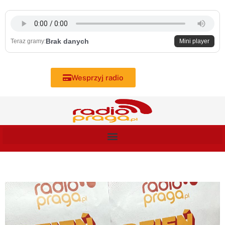
Skip
to
content
Brak danych
Teraz gramy:
Mini player
Wesprzyj radio