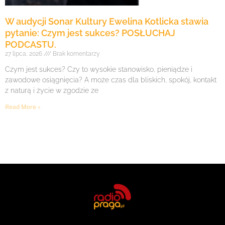
W audycji Sonar Kultury Ewelina Kotlicka stawia
pytanie: Czym jest sukces? POSŁUCHAJ
PODCASTU.
27 lipca, 2026
Brak komentarzy
Czym jest sukces? Czy to wysokie stanowisko, pieniądze i
zawodowe osiągnięcia? A może czas dla bliskich, spokój, kontakt
z naturą i życie w zgodzie ze
Read More »