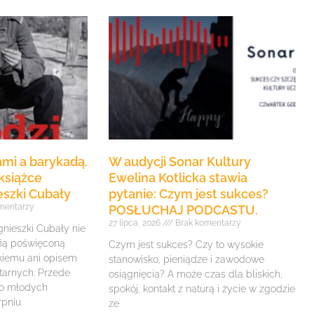
mi a barykadą.
W audycji Sonar Kultury
książce
Ewelina Kotlicka stawia
eszki Cubały
pytanie: Czym jest sukces?
mentarzy
POSŁUCHAJ PODCASTU.
27 lipca, 2026
Brak komentarzy
gnieszki Cubały nie
fią poświęconą
Czym jest sukces? Czy to wysokie
iemu ani opisem
stanowisko, pieniądze i zawodowe
itarnych. Przede
osiągnięcia? A może czas dla bliskich,
 o młodych
spokój, kontakt z naturą i życie w zgodzie
rpniu
ze