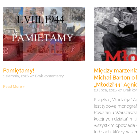
Pamiętamy!
Między marzenia
1 sierpnia, 2026
Brak komentarzy
Michał Barton o 
„Młodzi’44” Agni
Read More »
28 lipca, 2026
Brak ko
Książka „Młodzi’44” A
jest typową monogra
Powstaniu Warszawsk
kolejnych działań mil
wszystkim opowiada
ludziach, którzy w sie