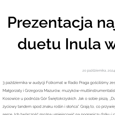
Prezentacja na
duetu Inula 
20 października, 2024
3 października w audycji Folkomat w Radio Praga gościliśmy ze
Małgorzaty i Grzegorza Mazurów, muzyków-multiinstrumentalis
Kosowice u podnóża Gór Świętokrzyskich. Jak o sobie piszą, „Du
życiowy tandem spod znaku roślin i słońca”. Grają to, co przywie
serce. Ich twórczość można umiejscowić na pograniczu folku i p