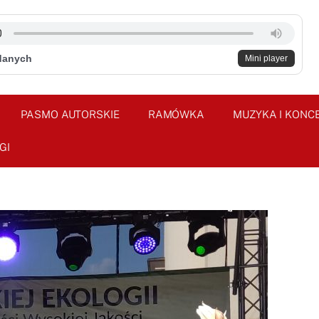
danych
Mini player
PASMO AUTORSKIE
RAMÓWKA
MUZYKA I KONC
GI