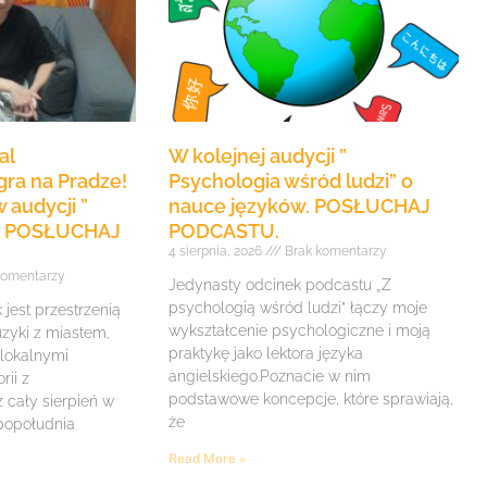
al
W kolejnej audycji ”
ra na Pradze!
Psychologia wśród ludzi” o
 audycji ”
nauce języków. POSŁUCHAJ
e” POSŁUCHAJ
PODCASTU.
4 sierpnia, 2026
Brak komentarzy
komentarzy
Jedynasty odcinek podcastu „Z
psychologią wśród ludzi” łączy moje
jest przestrzenią
wykształcenie psychologiczne i moją
zyki z miastem,
praktykę jako lektora języka
 lokalnymi
angielskiego.Poznacie w nim
rii z
podstawowe koncepcje, które sprawiają,
z cały sierpień w
że
 popołudnia
Read More »