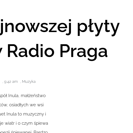
jnowszej płyty
w Radio Praga
,
9:42 am
,
Muzyka
spół Inula, małżeństwo
tów, osiadłych we wsi
et Inula to muzyczny i
je wiatr i o czym śpiewa
oezji śpiewanej. Bardzo