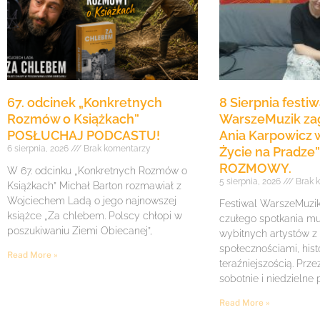
67. odcinek „Konkretnych
8 Sierpnia festiw
Rozmów o Książkach”
WarszeMuzik zag
POSŁUCHAJ PODCASTU!
Ania Karpowicz w
6 sierpnia, 2026
Brak komentarzy
Życie na Pradz
ROZMOWY.
W 67. odcinku „Konkretnych Rozmów o
5 sierpnia, 2026
Brak 
Książkach” Michał Barton rozmawiał z
Wojciechem Ladą o jego najnowszej
Festiwal WarszeMuzik 
książce „Za chlebem. Polscy chłopi w
czułego spotkania mu
poszukiwaniu Ziemi Obiecanej”,
wybitnych artystów z
społecznościami, histo
Read More »
teraźniejszością. Prze
sobotnie i niedzielne
Read More »