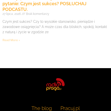
pytanie: Czym jest sukces? POSŁUCHAJ
PODCASTU.
27 lipca, 2026
Brak komentarzy
Czym jest sukces? Czy to wysokie stanowisko, pieniądze i
zawodowe osiągnięcia? A może czas dla bliskich, spokój, kontakt
z naturą i życie w zgodzie ze
Read More »
The blog
Pracuj.pl