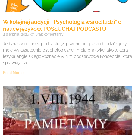
W kolejnej audycji ” Psychologia wśród ludzi” o
nauce języków. POSŁUCHAJ PODCASTU.
4 sierpnia, 2026
Brak komentarzy
Jedynasty odcinek podcastu „Z psychologią wśród ludzi” łączy
moje wykształcenie psychologiczne i moją praktykę jako lektora
języka angielskiego.Poznacie w nim podstawowe koncepcje, które
sprawiają, że
Read More »