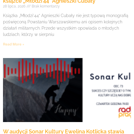
książce „Młodzi’44” Agnieszki Cubały
28 lipca, 2026
Brak komentarzy
Książka „Młodzi’44” Agnieszki Cubały nie jest typową monografią
poświęconą Powstaniu Warszawskiemu ani opisem kolejnych
działań militarnych. Przede wszystkim opowiada o młodych
ludziach, którzy w sierpniu
Read More »
W audycji Sonar Kultury Ewelina Kotlicka stawia