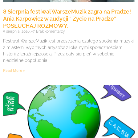
8 Sierpnia festiwal WarszeMuzik zagra na Pradze!
Ania Karpowicz w audycji ” Życie na Pradze”
POSŁUCHAJ ROZMOWY.
5 sierpnia, 2026
Brak komentarzy
Festiwal WarszeMuzik jest przestrzenią czułego spotkania muzyki
z miastem, wybitnych artystów z lokalnymi społecznościami,
historii z teraźniejszością. Przez cały sierpień w sobotnie i
niedzielne popołudnia
Read More »