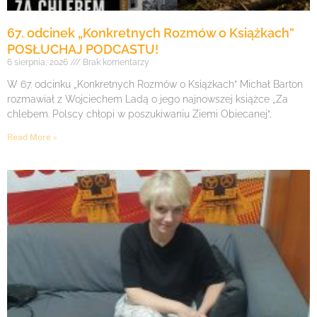
67. odcinek „Konkretnych Rozmów o Książkach”
POSŁUCHAJ PODCASTU!
6 sierpnia, 2026
Brak komentarzy
W 67. odcinku „Konkretnych Rozmów o Książkach” Michał Barton
rozmawiał z Wojciechem Ladą o jego najnowszej książce „Za
chlebem. Polscy chłopi w poszukiwaniu Ziemi Obiecanej”,
Read More »