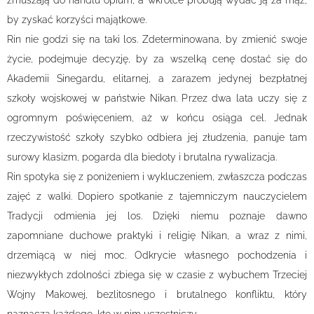
zmuszają do handlu opium, a wkrótce próbują wydać ją za mąż,
by zyskać korzyści majątkowe.
Rin nie godzi się na taki los. Zdeterminowana, by zmienić swoje
życie, podejmuje decyzję, by za wszelką cenę dostać się do
Akademii Sinegardu, elitarnej, a zarazem jedynej bezpłatnej
szkoły wojskowej w państwie Nikan. Przez dwa lata uczy się z
ogromnym poświęceniem, aż w końcu osiąga cel. Jednak
rzeczywistość szkoły szybko odbiera jej złudzenia, panuje tam
surowy klasizm, pogarda dla biedoty i brutalna rywalizacja.
Rin spotyka się z poniżeniem i wykluczeniem, zwłaszcza podczas
zajęć z walki. Dopiero spotkanie z tajemniczym nauczycielem
Tradycji odmienia jej los. Dzięki niemu poznaje dawno
zapomniane duchowe praktyki i religię Nikan, a wraz z nimi,
drzemiącą w niej moc. Odkrycie własnego pochodzenia i
niezwykłych zdolności zbiega się w czasie z wybuchem Trzeciej
Wojny Makowej, bezlitosnego i brutalnego konfliktu, który