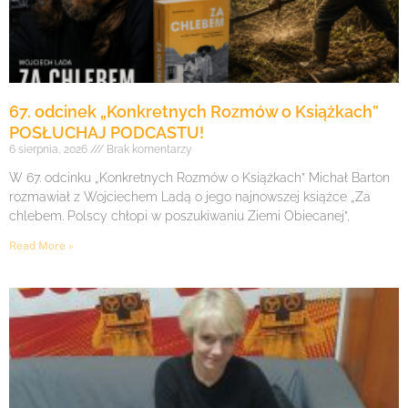
67. odcinek „Konkretnych Rozmów o Książkach”
POSŁUCHAJ PODCASTU!
6 sierpnia, 2026
Brak komentarzy
W 67. odcinku „Konkretnych Rozmów o Książkach” Michał Barton
rozmawiał z Wojciechem Ladą o jego najnowszej książce „Za
chlebem. Polscy chłopi w poszukiwaniu Ziemi Obiecanej”,
Read More »