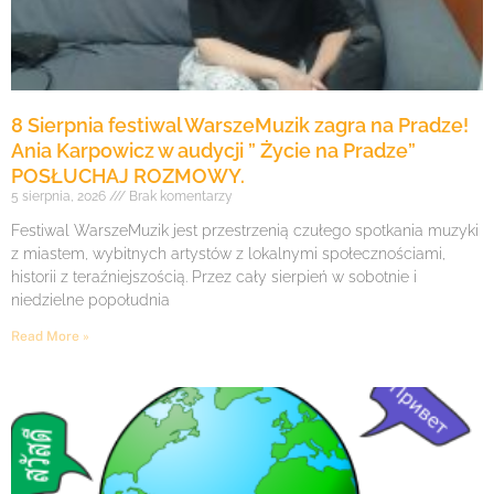
8 Sierpnia festiwal WarszeMuzik zagra na Pradze!
Ania Karpowicz w audycji ” Życie na Pradze”
POSŁUCHAJ ROZMOWY.
5 sierpnia, 2026
Brak komentarzy
Festiwal WarszeMuzik jest przestrzenią czułego spotkania muzyki
z miastem, wybitnych artystów z lokalnymi społecznościami,
historii z teraźniejszością. Przez cały sierpień w sobotnie i
niedzielne popołudnia
Read More »