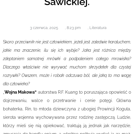
Sawickiej.
3 czerwca, 2025
,
8:23 pm
,
Literatura
Sk
oro przeciwnik nie jest człowiekiem, jeżeli jest zaledwie karaluchem,
jakie ma znaczenie, ilu się ich wybije? Jaka jest różnica między
zdeptaniem samotnej mrówki a podpaleniem całego mrowiska?
Dlaczego właściwie nie wyrywać muchom skrzydełek dla czystej
rozrywki? Owszem, może i robak odczuwa ból, ale jaką to ma wagę
dla człowieka?
„
Wojna Makowa”
autorstwa R.F. Kuang to poruszająca opowieść o
dojrzewaniu, walce o przetrwanie i cenie potęgi. Główna
bohaterka, Rin, to młoda dziewczyna z ubogiej Prowincji Koguta,
sierota wojenna wychowywana przez rodzinę zastępczą. Ludzie,
którzy mieli się nią opiekować, traktują ją jednak jak narzędzie,