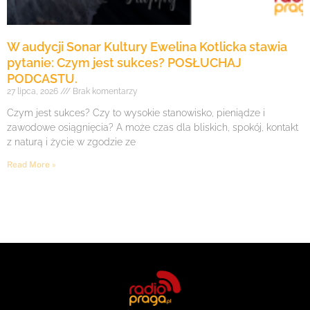
W audycji Sonar Kultury Ewelina Kotlicka stawia
pytanie: Czym jest sukces? POSŁUCHAJ
PODCASTU.
27 lipca, 2026
Brak komentarzy
Czym jest sukces? Czy to wysokie stanowisko, pieniądze i
zawodowe osiągnięcia? A może czas dla bliskich, spokój, kontakt
z naturą i życie w zgodzie ze
Read More »