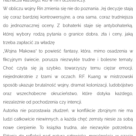
naznacza każdego, kto w nim uczestniczy.
W obliczu wojny Rin zmienia się nie do poznania. Jej decyzje stają
się coraz bardziej kontrowersyjne, a ona sama, coraz trudniejsza
do jednoznacznej oceny. Z bohaterki staje się antybohaterką,
której wybory rodzą pytania o granice dobra, zła i ceny, jaką
trzeba zapłacić za władzę
„Wojna Makowa” to powieść fantasy, która, mimo osadzenia w
fikcyjnym świecie, porusza niezwykle trudne i bolesne tematy.
Choć czyta się ją szybko, towarzyszy temu ciężar emocji,
niejednokrotnie z łzami w oczach. R.F. Kuang w mistrzowski
sposób ukazuje brutalność wojny, dramat kolonizacji, ludobójstwo
oraz wszechobecne okrucieństwo, które dotyka każdego,
niezależnie od pochodzenia czy intencji.
Autorka nie pozostawia złudzeń, w konflikcie zbrojnym nie ma
ludzi całkowicie niewinnych, a każda chęć zemsty niesie za sobą
nowe cierpienie. To książka trudna, ale niezwykle potrzebna.