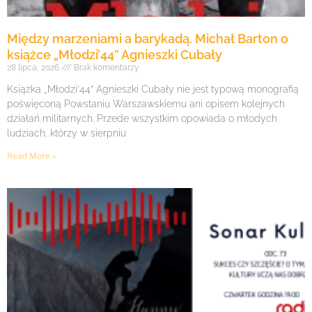
Między marzeniami a barykadą. Michał Barton o
książce „Młodzi’44” Agnieszki Cubały
28 lipca, 2026
Brak komentarzy
Książka „Młodzi’44” Agnieszki Cubały nie jest typową monografią
poświęconą Powstaniu Warszawskiemu ani opisem kolejnych
działań militarnych. Przede wszystkim opowiada o młodych
ludziach, którzy w sierpniu
Read More »