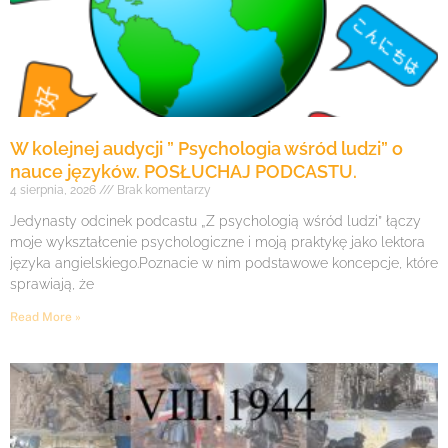
W kolejnej audycji ” Psychologia wśród ludzi” o
nauce języków. POSŁUCHAJ PODCASTU.
4 sierpnia, 2026
Brak komentarzy
Jedynasty odcinek podcastu „Z psychologią wśród ludzi” łączy
moje wykształcenie psychologiczne i moją praktykę jako lektora
języka angielskiego.Poznacie w nim podstawowe koncepcje, które
sprawiają, że
Read More »