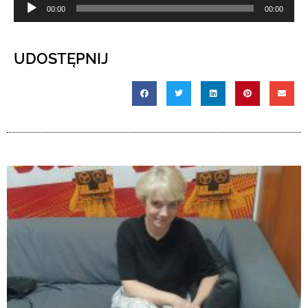
Odtwarzacz
00:00
00:00
plików
dźwiękowych
UDOSTĘPNIJ