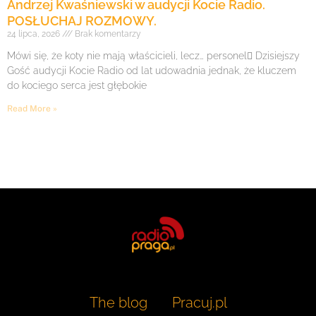
Andrzej Kwaśniewski w audycji Kocie Radio.
POSŁUCHAJ ROZMOWY.
24 lipca, 2026
Brak komentarzy
Mówi się, że koty nie mają właścicieli, lecz… personel Dzisiejszy
Gość audycji Kocie Radio od lat udowadnia jednak, że kluczem
do kociego serca jest głębokie
Read More »
The blog
Pracuj.pl