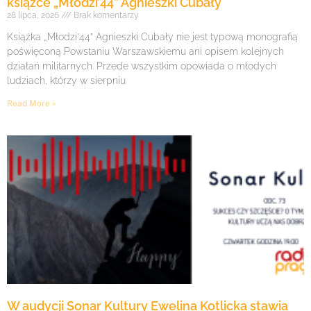
książce „Młodzi’44” Agnieszki Cubały
28 lipca, 2026
Brak komentarzy
Książka „Młodzi’44” Agnieszki Cubały nie jest typową monografią
poświęconą Powstaniu Warszawskiemu ani opisem kolejnych
działań militarnych. Przede wszystkim opowiada o młodych
ludziach, którzy w sierpniu
Read More »
W audycji Sonar Kultury Ewelina Kotlicka stawia