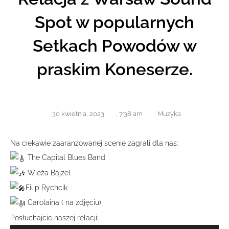
Spot w popularnych
Setkach Powodów w
praskim Koneserze.
30 kwietnia, 2023
,
7:38 am
,
Muzyka
Na ciekawie zaaranżowanej scenie zagrali dla nas:
The Capital Blues Band
Wieża Bajzel
Filip Rychcik
Carolaina ( na zdjęciu)
Posłuchajcie naszej relacji: