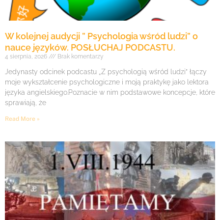
W kolejnej audycji ” Psychologia wśród ludzi” o
nauce języków. POSŁUCHAJ PODCASTU.
4 sierpnia, 2026
Brak komentarzy
Jedynasty odcinek podcastu „Z psychologią wśród ludzi” łączy
moje wykształcenie psychologiczne i moją praktykę jako lektora
języka angielskiego.Poznacie w nim podstawowe koncepcje, które
sprawiają, że
Read More »