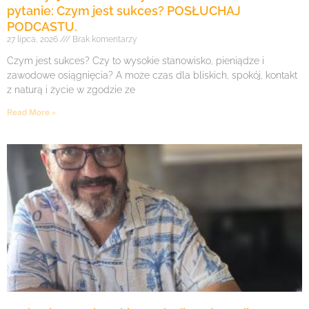
pytanie: Czym jest sukces? POSŁUCHAJ
PODCASTU.
27 lipca, 2026
Brak komentarzy
Czym jest sukces? Czy to wysokie stanowisko, pieniądze i
zawodowe osiągnięcia? A może czas dla bliskich, spokój, kontakt
z naturą i życie w zgodzie ze
Read More »