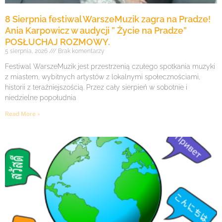
8 Sierpnia festiwal WarszeMuzik zagra na Pradze!
Ania Karpowicz w audycji ” Życie na Pradze”
POSŁUCHAJ ROZMOWY.
5 sierpnia, 2026
Brak komentarzy
Festiwal WarszeMuzik jest przestrzenią czułego spotkania muzyki
z miastem, wybitnych artystów z lokalnymi społecznościami,
historii z teraźniejszością. Przez cały sierpień w sobotnie i
niedzielne popołudnia
Read More »