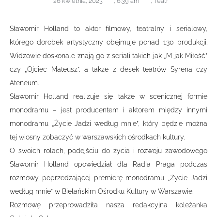
26 kwietnia, 2023
,
6:39 am
,
Teatr
Sławomir Holland to aktor filmowy, teatralny i serialowy,
którego dorobek artystyczny obejmuje ponad 130 produkcji.
Widzowie doskonale znają go z seriali takich jak „M jak Miłość”
czy „Ojciec Mateusz”, a także z desek teatrów Syrena czy
Ateneum.
Sławomir Holland realizuje się także w scenicznej formie
monodramu – jest producentem i aktorem między innymi
monodramu „Życie Jadzi według mnie”, który będzie można
tej wiosny zobaczyć w warszawskich ośrodkach kultury.
O swoich rolach, podejściu do życia i rozwoju zawodowego
Sławomir Holland opowiedział dla Radia Praga podczas
rozmowy poprzedzającej premierę monodramu „Życie Jadzi
według mnie” w Bielańskim Ośrodku Kultury w Warszawie.
Rozmowę przeprowadziła nasza redakcyjna koleżanka