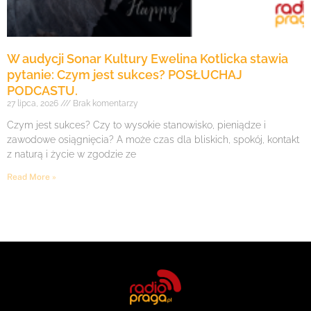
W audycji Sonar Kultury Ewelina Kotlicka stawia
pytanie: Czym jest sukces? POSŁUCHAJ
PODCASTU.
27 lipca, 2026
Brak komentarzy
Czym jest sukces? Czy to wysokie stanowisko, pieniądze i
zawodowe osiągnięcia? A może czas dla bliskich, spokój, kontakt
z naturą i życie w zgodzie ze
Read More »