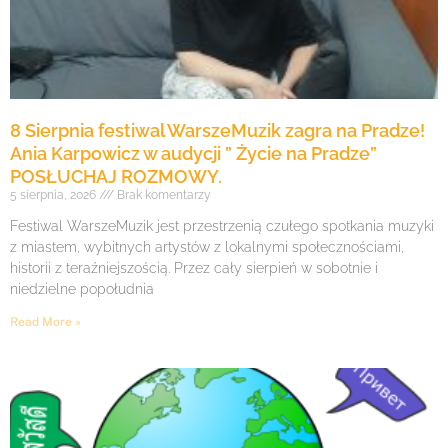
8 Sierpnia festiwal WarszeMuzik zagra na Pradze!
Ania Karpowicz w audycji ” Życie na Pradze”
POSŁUCHAJ ROZMOWY.
5 sierpnia, 2026
Brak komentarzy
Festiwal WarszeMuzik jest przestrzenią czułego spotkania muzyki
z miastem, wybitnych artystów z lokalnymi społecznościami,
historii z teraźniejszością. Przez cały sierpień w sobotnie i
niedzielne popołudnia
Read More »