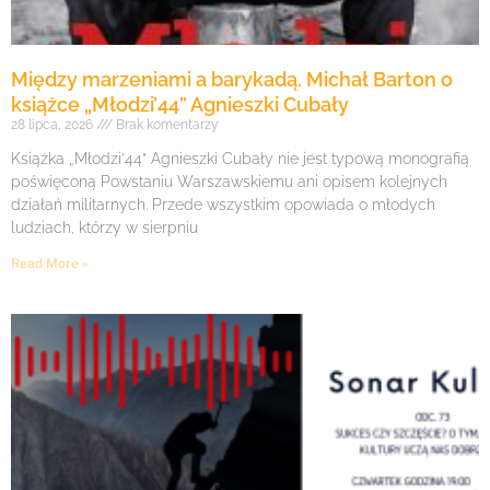
Między marzeniami a barykadą. Michał Barton o
książce „Młodzi’44” Agnieszki Cubały
28 lipca, 2026
Brak komentarzy
Książka „Młodzi’44” Agnieszki Cubały nie jest typową monografią
poświęconą Powstaniu Warszawskiemu ani opisem kolejnych
działań militarnych. Przede wszystkim opowiada o młodych
ludziach, którzy w sierpniu
Read More »