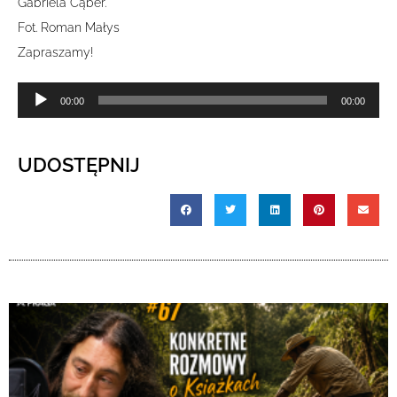
Gabriela Cąber.
Fot. Roman Małys
Zapraszamy!
Odtwarzacz
00:00
00:00
plików
dźwiękowych
UDOSTĘPNIJ