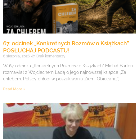
67. odcinek „Konkretnych Rozmów o Książkach”
POSŁUCHAJ PODCASTU!
6 sierpnia, 2026
Brak komentarzy
W 67. odcinku „Konkretnych Rozmów o Książkach” Michał Barton
rozmawiał z Wojciechem Ladą o jego najnowszej książce „Za
chlebem. Polscy chłopi w poszukiwaniu Ziemi Obiecanej”,
Read More »