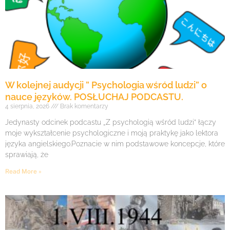
W kolejnej audycji ” Psychologia wśród ludzi” o
nauce języków. POSŁUCHAJ PODCASTU.
4 sierpnia, 2026
Brak komentarzy
Jedynasty odcinek podcastu „Z psychologią wśród ludzi” łączy
moje wykształcenie psychologiczne i moją praktykę jako lektora
języka angielskiego.Poznacie w nim podstawowe koncepcje, które
sprawiają, że
Read More »