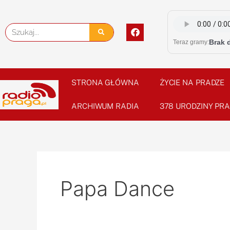
Skip
to
F
Szukaj
content
a
Brak 
Teraz gramy:
c
e
b
o
o
STRONA GŁÓWNA
ŻYCIE NA PRADZE
k
ARCHIWUM RADIA
378 URODZINY PRA
Papa Dance