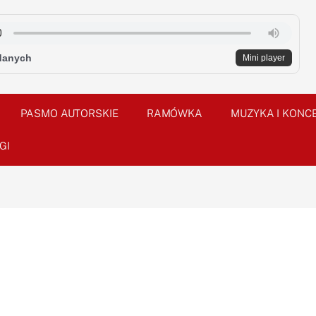
danych
Mini player
PASMO AUTORSKIE
RAMÓWKA
MUZYKA I KONC
GI