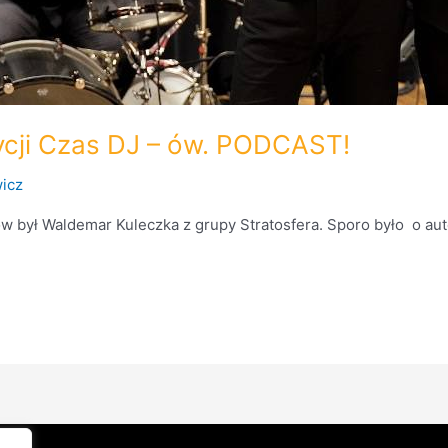
cji Czas DJ – ów. PODCAST!
icz
ów był Waldemar Kuleczka z grupy Stratosfera. Sporo było o aut