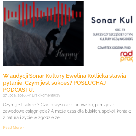
W audycji Sonar Kultury Ewelina Kotlicka stawia
pytanie: Czym jest sukces? POSŁUCHAJ
PODCASTU.
27 lipca, 2026
Brak komentarzy
Czym jest sukces? Czy to wysokie stanowisko, pieniądze i
zawodowe osiągnięcia? A może czas dla bliskich, spokój, kontakt
z naturą i życie w zgodzie ze
Read More »