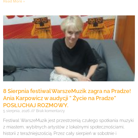
Read More »
8 Sierpnia festiwal WarszeMuzik zagra na Pradze!
Ania Karpowicz w audycji ” Życie na Pradze”
POSŁUCHAJ ROZMOWY.
5 sierpnia, 2026
Brak komentarzy
Festiwal WarszeMuzik jest przestrzenią czułego spotkania muzyki
z miastem, wybitnych artystów z lokalnymi społecznościami,
historii z teraźniejszością. Przez cały sierpień w sobotnie i