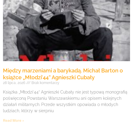
Między marzeniami a barykadą. Michał Barton o
książce „Młodzi’44” Agnieszki Cubały
28 lipca, 2026
Brak komentarzy
Książka „Młodzi’44” Agnieszki Cubały nie jest typową monografią
poświęconą Powstaniu Warszawskiemu ani opisem kolejnych
działań militarnych. Przede wszystkim opowiada o młodych
ludziach, którzy w sierpniu
Read More »