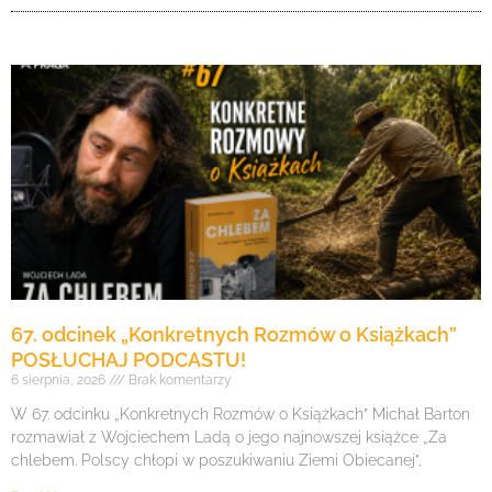
67. odcinek „Konkretnych Rozmów o Książkach”
POSŁUCHAJ PODCASTU!
6 sierpnia, 2026
Brak komentarzy
W 67. odcinku „Konkretnych Rozmów o Książkach” Michał Barton
rozmawiał z Wojciechem Ladą o jego najnowszej książce „Za
chlebem. Polscy chłopi w poszukiwaniu Ziemi Obiecanej”,