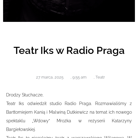
Teatr Iks w Radio Praga
27 marca, 2025
,
9:55 am
,
Teatr
Drodzy Słuchacze,
Teatr Iks odwiedził studio Radio Praga. Rozmawialiśmy z
Bartłomiejem Kanią i Malwiną Dutkiewicz na temat ich nowego
spektaklu „Wdowy” Mrożka w reżyserii Katarzyny
Bargiełowskiej.