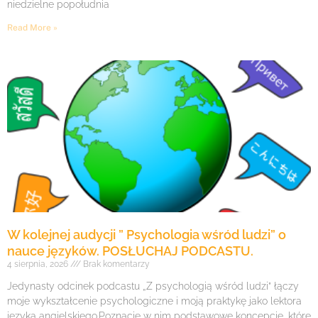
niedzielne popołudnia
Read More »
W kolejnej audycji ” Psychologia wśród ludzi” o
nauce języków. POSŁUCHAJ PODCASTU.
4 sierpnia, 2026
Brak komentarzy
Jedynasty odcinek podcastu „Z psychologią wśród ludzi” łączy
moje wykształcenie psychologiczne i moją praktykę jako lektora
języka angielskiego.Poznacie w nim podstawowe koncepcje, które