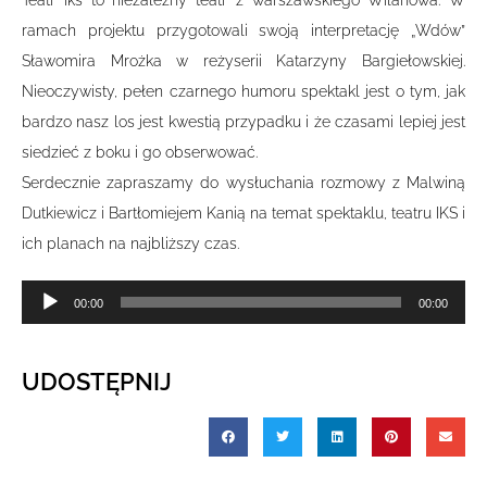
Teatr Iks to niezależny teatr z warszawskiego Wilanowa. W
ramach projektu przygotowali swoją interpretację „Wdów”
Sławomira Mrożka w reżyserii Katarzyny Bargiełowskiej.
Nieoczywisty, pełen czarnego humoru spektakl jest o tym, jak
bardzo nasz los jest kwestią przypadku i że czasami lepiej jest
siedzieć z boku i go obserwować.
Serdecznie zapraszamy do wysłuchania rozmowy z Malwiną
Dutkiewicz i Bartłomiejem Kanią na temat spektaklu, teatru IKS i
ich planach na najbliższy czas.
Odtwarzacz
00:00
00:00
plików
dźwiękowych
UDOSTĘPNIJ