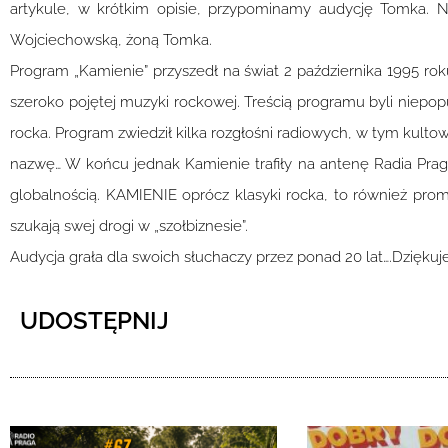
artykule, w krótkim opisie, przypominamy audycję Tomka. 
Wojciechowską, żoną Tomka.
Program „Kamienie” przyszedł na świat 2 października 1995 ro
szeroko pojętej muzyki rockowej. Treścią programu byli niepo
rocka. Program zwiedził kilka rozgłośni radiowych, w tym kul
nazwę… W końcu jednak Kamienie trafiły na antenę Radia Praga
globalnością. KAMIENIE oprócz klasyki rocka, to również pro
szukają swej drogi w „szołbiznesie”.
Audycja grała dla swoich słuchaczy przez ponad 20 lat….Dziękuj
UDOSTĘPNIJ