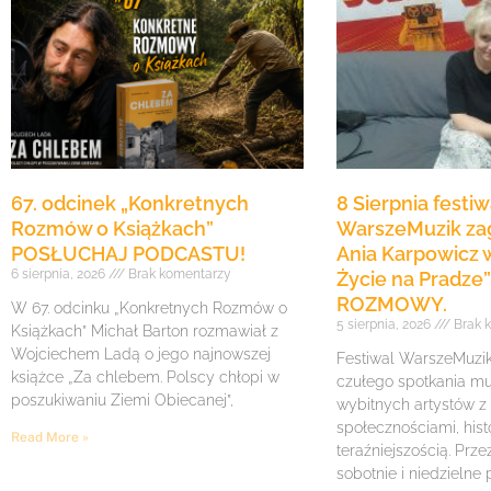
67. odcinek „Konkretnych
8 Sierpnia festiw
Rozmów o Książkach”
WarszeMuzik zag
POSŁUCHAJ PODCASTU!
Ania Karpowicz w
6 sierpnia, 2026
Brak komentarzy
Życie na Pradz
ROZMOWY.
W 67. odcinku „Konkretnych Rozmów o
5 sierpnia, 2026
Brak 
Książkach” Michał Barton rozmawiał z
Wojciechem Ladą o jego najnowszej
Festiwal WarszeMuzik 
książce „Za chlebem. Polscy chłopi w
czułego spotkania mu
poszukiwaniu Ziemi Obiecanej”,
wybitnych artystów z
społecznościami, histo
Read More »
teraźniejszością. Prze
sobotnie i niedzielne