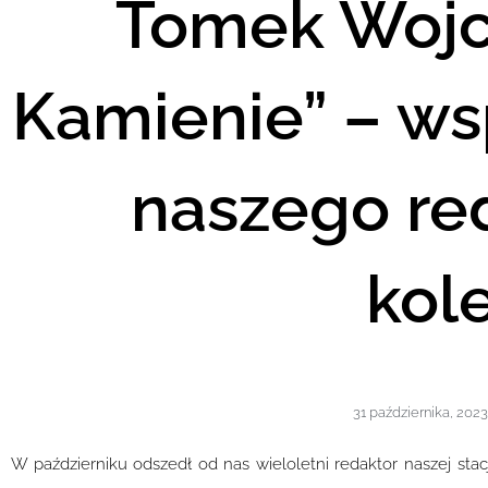
Tomek Wojc
Kamienie” – w
naszego re
kol
31 października, 2023
W październiku odszedł od nas wieloletni redaktor naszej stacj