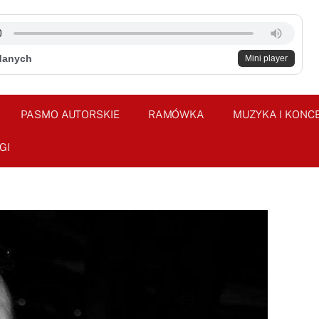
danych
Mini player
PASMO AUTORSKIE
RAMÓWKA
MUZYKA I KONC
GI