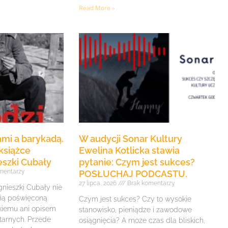
Read More »
mi a barykadą.
W audycji Sonar Kultury
książce
Ewelina Kotlicka stawia
eszki Cubały
pytanie: Czym jest sukces?
mentarzy
POSŁUCHAJ PODCASTU.
27 lipca, 2026
Brak komentarzy
gnieszki Cubały nie
fią poświęconą
Czym jest sukces? Czy to wysokie
iemu ani opisem
stanowisko, pieniądze i zawodowe
itarnych. Przede
osiągnięcia? A może czas dla bliskich,