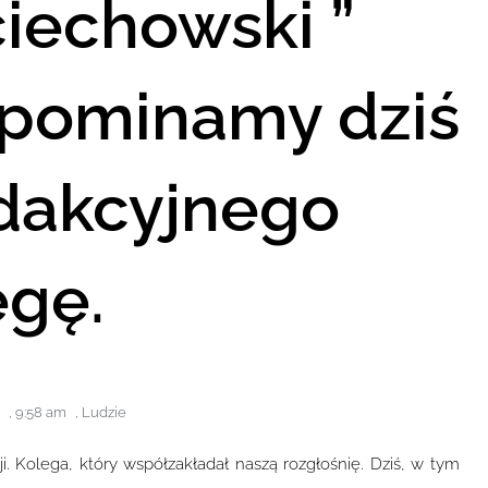
iechowski ”
spominamy dziś
dakcyjnego
egę.
,
9:58 am
,
Ludzie
i. Kolega, który współzakładał naszą rozgłośnię. Dziś, w tym