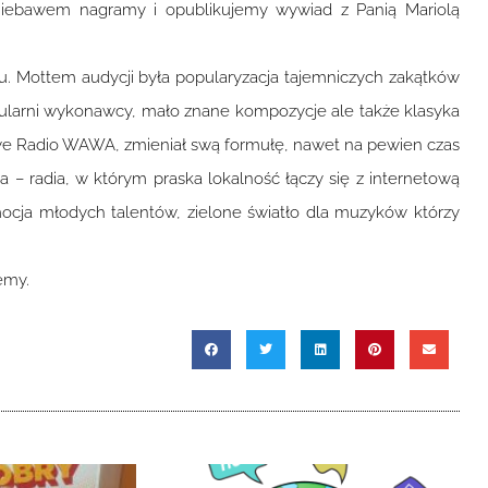
Niebawem nagramy i opublikujemy wywiad z Panią Mariolą
ku. Mottem audycji była popularyzacja tajemniczych zakątków
pularni wykonawcy, mało znane kompozycje ale także klasyka
towe Radio WAWA, zmieniał swą formułę, nawet na pewien czas
 – radia, w którym praska lokalność łączy się z internetową
mocja młodych talentów, zielone światło dla muzyków którzy
emy.