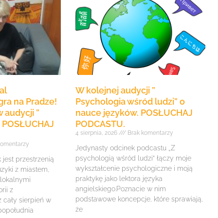
al
W kolejnej audycji ”
ra na Pradze!
Psychologia wśród ludzi” o
 audycji ”
nauce języków. POSŁUCHAJ
e” POSŁUCHAJ
PODCASTU.
4 sierpnia, 2026
Brak komentarzy
komentarzy
Jedynasty odcinek podcastu „Z
psychologią wśród ludzi” łączy moje
jest przestrzenią
wykształcenie psychologiczne i moją
zyki z miastem,
praktykę jako lektora języka
 lokalnymi
angielskiego.Poznacie w nim
rii z
podstawowe koncepcje, które sprawiają,
z cały sierpień w
że
 popołudnia