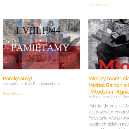
Read More »
Pamiętamy!
Między marzenia
1 sierpnia, 2026
Brak komentarzy
Michał Barton o 
„Młodzi’44” Agni
Read More »
28 lipca, 2026
Brak ko
Książka „Młodzi’44” A
jest typową monogra
Powstaniu Warszawsk
kolejnych działań mil