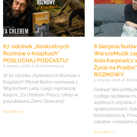
67. odcinek „Konkretnych
8 Sierpnia festiw
Rozmów o Książkach”
WarszeMuzik zag
POSŁUCHAJ PODCASTU!
Ania Karpowicz w
6 sierpnia, 2026
Brak komentarzy
Życie na Pradz
ROZMOWY.
W 67. odcinku „Konkretnych Rozmów o
5 sierpnia, 2026
Brak 
Książkach” Michał Barton rozmawiał z
Wojciechem Ladą o jego najnowszej
Festiwal WarszeMuzik 
książce „Za chlebem. Polscy chłopi w
czułego spotkania mu
poszukiwaniu Ziemi Obiecanej”,
wybitnych artystów z
społecznościami, histo
Read More »
teraźniejszością. Prze
sobotnie i niedzielne
Read More »