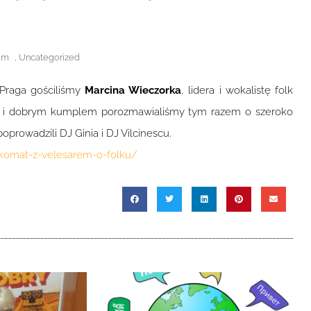
am
,
Uncategorized
Praga gościliśmy
Marcina Wieczorka
, lidera i wokalistę folk
m i dobrym kumplem porozmawialiśmy tym razem o szeroko
prowadzili DJ Ginia i DJ Vilcinescu.
komat-z-velesarem-o-folku/