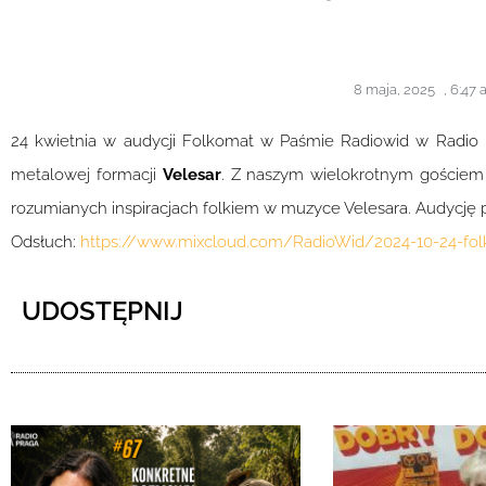
8 maja, 2025
,
6:47 
24 kwietnia w audycji Folkomat w Paśmie Radiowid w Radio 
metalowej formacji
Velesar
. Z naszym wielokrotnym goście
rozumianych inspiracjach folkiem w muzyce Velesara. Audycję po
Odsłuch:
https://www.mixcloud.com/RadioWid/2024-10-24-fol
UDOSTĘPNIJ