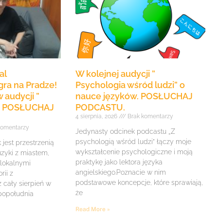
al
W kolejnej audycji ”
ra na Pradze!
Psychologia wśród ludzi” o
 audycji ”
nauce języków. POSŁUCHAJ
e” POSŁUCHAJ
PODCASTU.
4 sierpnia, 2026
Brak komentarzy
komentarzy
Jedynasty odcinek podcastu „Z
psychologią wśród ludzi” łączy moje
jest przestrzenią
wykształcenie psychologiczne i moją
zyki z miastem,
praktykę jako lektora języka
 lokalnymi
angielskiego.Poznacie w nim
rii z
podstawowe koncepcje, które sprawiają,
z cały sierpień w
że
 popołudnia
Read More »