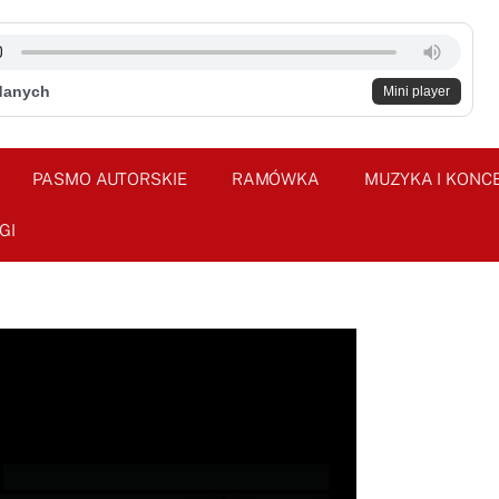
danych
Mini player
PASMO AUTORSKIE
RAMÓWKA
MUZYKA I KONC
GI