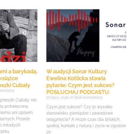
mi a barykadą.
W audycji Sonar Kultury
książce
Ewelina Kotlicka stawia
eszki Cubały
pytanie: Czym jest sukces?
mentarzy
POSŁUCHAJ PODCASTU.
27 lipca, 2026
Brak komentarzy
gnieszki Cubały nie
fią poświęconą
Czym jest sukces? Czy to wysokie
iemu ani opisem
stanowisko, pieniądze i zawodowe
itarnych. Przede
osiągnięcia? A może czas dla bliskich,
 o młodych
spokój, kontakt z naturą i życie w zgodzie
rpniu
ze