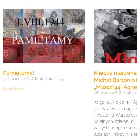
Pamiętamy!
Między marzenia
1 sierpnia, 2026
Brak komentarzy
Michał Barton o 
„Młodzi’44” Agni
Read More »
28 lipca, 2026
Brak ko
Książka „Młodzi’44” A
jest typową monogra
Powstaniu Warszawsk
kolejnych działań mil
wszystkim opowiada
ludziach, którzy w sie