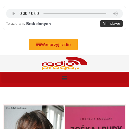
Skip
to
content
Brak danych
Teraz gramy:
Mini player
Wesprzyj radio