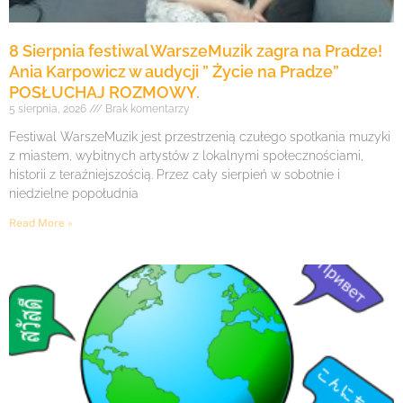
8 Sierpnia festiwal WarszeMuzik zagra na Pradze!
Ania Karpowicz w audycji ” Życie na Pradze”
POSŁUCHAJ ROZMOWY.
5 sierpnia, 2026
Brak komentarzy
Festiwal WarszeMuzik jest przestrzenią czułego spotkania muzyki
z miastem, wybitnych artystów z lokalnymi społecznościami,
historii z teraźniejszością. Przez cały sierpień w sobotnie i
niedzielne popołudnia
Read More »