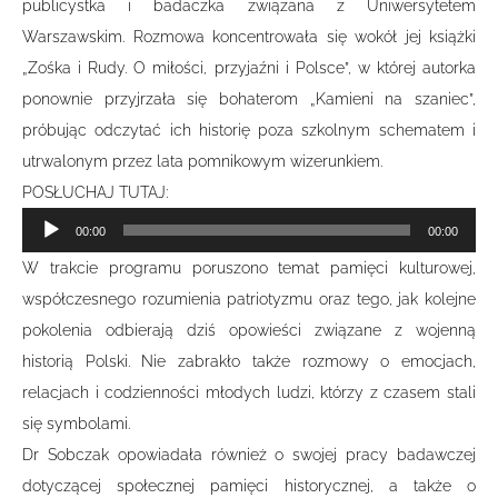
publicystka i badaczka związana z Uniwersytetem
Warszawskim. Rozmowa koncentrowała się wokół jej książki
„Zośka i Rudy. O miłości, przyjaźni i Polsce”, w której autorka
ponownie przyjrzała się bohaterom „Kamieni na szaniec”,
próbując odczytać ich historię poza szkolnym schematem i
utrwalonym przez lata pomnikowym wizerunkiem.
POSŁUCHAJ TUTAJ:
Odtwarzacz
00:00
00:00
plików
W trakcie programu poruszono temat pamięci kulturowej,
dźwiękowych
współczesnego rozumienia patriotyzmu oraz tego, jak kolejne
pokolenia odbierają dziś opowieści związane z wojenną
historią Polski. Nie zabrakło także rozmowy o emocjach,
relacjach i codzienności młodych ludzi, którzy z czasem stali
się symbolami.
Dr Sobczak opowiadała również o swojej pracy badawczej
dotyczącej społecznej pamięci historycznej, a także o