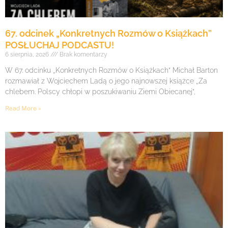
67. odcinek „Konkretnych Rozmów o Książkach”
POSŁUCHAJ PODCASTU!
6 sierpnia, 2026
Brak komentarzy
W 67. odcinku „Konkretnych Rozmów o Książkach” Michał Barton
rozmawiał z Wojciechem Ladą o jego najnowszej książce „Za
chlebem. Polscy chłopi w poszukiwaniu Ziemi Obiecanej”,
Read More »