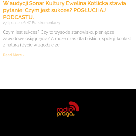
W audycji Sonar Kultury Ewelina Kotlicka stawia
pytanie: Czym jest sukces? POSŁUCHAJ
PODCASTU.
27 lipca, 2026
Brak komentarzy
Czym jest sukces? Czy to wysokie stanowisko, pieniądze i
zawodowe osiągnięcia? A może czas dla bliskich, spokój, kontakt
z naturą i życie w zgodzie ze
Read More »