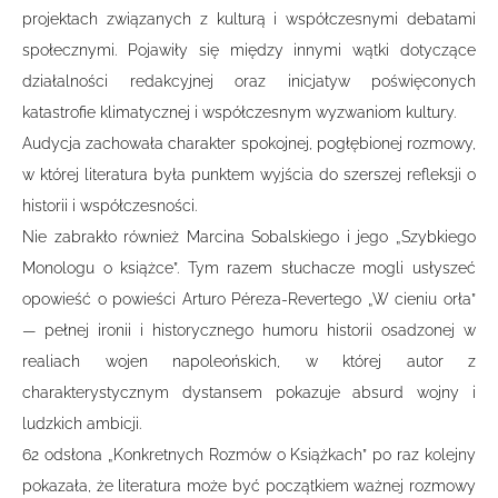
projektach związanych z kulturą i współczesnymi debatami
społecznymi. Pojawiły się między innymi wątki dotyczące
działalności redakcyjnej oraz inicjatyw poświęconych
katastrofie klimatycznej i współczesnym wyzwaniom kultury.
Audycja zachowała charakter spokojnej, pogłębionej rozmowy,
w której literatura była punktem wyjścia do szerszej refleksji o
historii i współczesności.
Nie zabrakło również Marcina Sobalskiego i jego „Szybkiego
Monologu o książce”. Tym razem słuchacze mogli usłyszeć
opowieść o powieści Arturo Péreza-Revertego „W cieniu orła”
— pełnej ironii i historycznego humoru historii osadzonej w
realiach wojen napoleońskich, w której autor z
charakterystycznym dystansem pokazuje absurd wojny i
ludzkich ambicji.
62 odsłona „Konkretnych Rozmów o Książkach” po raz kolejny
pokazała, że literatura może być początkiem ważnej rozmowy