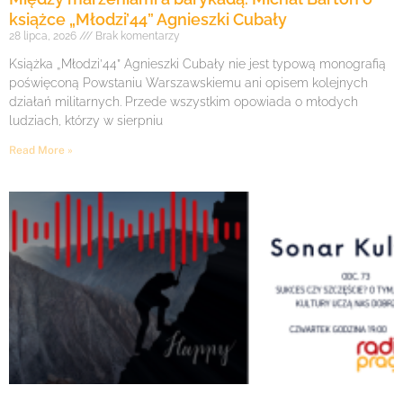
książce „Młodzi’44” Agnieszki Cubały
28 lipca, 2026
Brak komentarzy
Książka „Młodzi’44” Agnieszki Cubały nie jest typową monografią
poświęconą Powstaniu Warszawskiemu ani opisem kolejnych
działań militarnych. Przede wszystkim opowiada o młodych
ludziach, którzy w sierpniu
Read More »