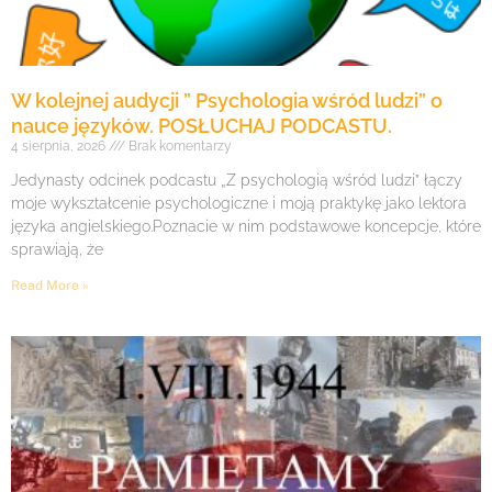
W kolejnej audycji ” Psychologia wśród ludzi” o
nauce języków. POSŁUCHAJ PODCASTU.
4 sierpnia, 2026
Brak komentarzy
Jedynasty odcinek podcastu „Z psychologią wśród ludzi” łączy
moje wykształcenie psychologiczne i moją praktykę jako lektora
języka angielskiego.Poznacie w nim podstawowe koncepcje, które
sprawiają, że
Read More »