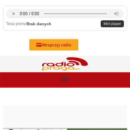
Skip
to
content
Brak danych
Teraz gramy:
Mini player
Wesprzyj radio