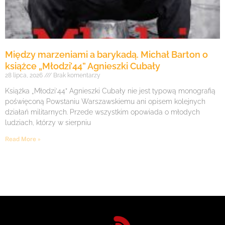
Między marzeniami a barykadą. Michał Barton o
książce „Młodzi’44” Agnieszki Cubały
28 lipca, 2026
Brak komentarzy
Książka „Młodzi’44” Agnieszki Cubały nie jest typową monografią
poświęconą Powstaniu Warszawskiemu ani opisem kolejnych
działań militarnych. Przede wszystkim opowiada o młodych
ludziach, którzy w sierpniu
Read More »