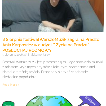
8 Sierpnia festiwal WarszeMuzik zagra na Pradze!
Ania Karpowicz w audycji ” Życie na Pradze”
POSŁUCHAJ ROZMOWY.
5 sierpnia, 2026
Brak komentarzy
Festiwal WarszeMuzik jest przestrzenią czułego spotkania muzyki
z miastem, wybitnych artystów z lokalnymi społecznościami,
historii z teraźniejszością. Przez cały sierpień w sobotnie i
niedzielne popołudnia
Read More »