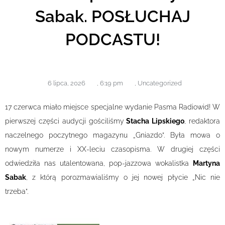
Sabak. POSŁUCHAJ
PODCASTU!
6 lipca, 2026
,
6:19 pm
,
Uncategorized
17 czerwca miało miejsce specjalne wydanie Pasma Radiowid! W
pierwszej części audycji gościliśmy
Stacha Lipskiego
, redaktora
naczelnego poczytnego magazynu „Gniazdo”. Była mowa o
nowym numerze i XX-leciu czasopisma. W drugiej części
odwiedziła nas utalentowana, pop-jazzowa wokalistka
Martyna
Sabak
, z którą porozmawialiśmy o jej nowej płycie „Nic nie
trzeba”.