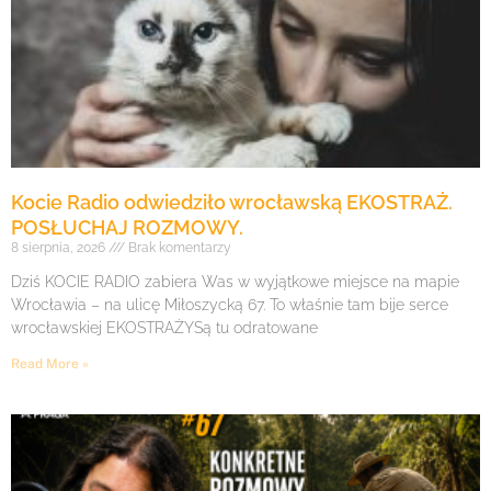
Kocie Radio odwiedziło wrocławską EKOSTRAŻ.
POSŁUCHAJ ROZMOWY.
8 sierpnia, 2026
Brak komentarzy
Dziś KOCIE RADIO zabiera Was w wyjątkowe miejsce na mapie
Wrocławia – na ulicę Miłoszycką 67. To właśnie tam bije serce
wrocławskiej EKOSTRAŻYSą tu odratowane
Read More »