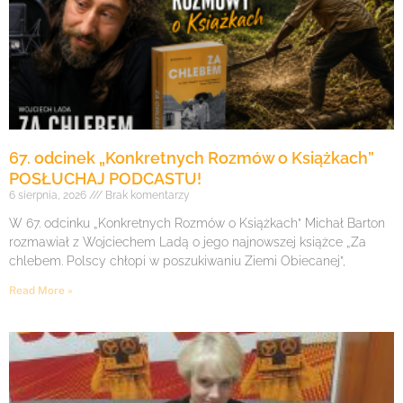
67. odcinek „Konkretnych Rozmów o Książkach”
POSŁUCHAJ PODCASTU!
6 sierpnia, 2026
Brak komentarzy
W 67. odcinku „Konkretnych Rozmów o Książkach” Michał Barton
rozmawiał z Wojciechem Ladą o jego najnowszej książce „Za
chlebem. Polscy chłopi w poszukiwaniu Ziemi Obiecanej”,
Read More »