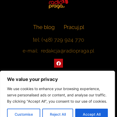
The blog
Pracuj.pl
tel: (+48) 729 924 770
e-mail: redakcja@radiopraga.pl
F
a
c
e
b
We value your privacy
o
o
Współpracujemy z Muzeum Warszawskiej Pragi
We use cookies to enhance your browsing experience,
k
serve personalised ads or content, and analyse our traffic.
© 2022 All rights Reserved. Radiopraga.pl
By clicking "Accept All", you consent to our use of cookies.
Projekt strony internetowej: tomasz-kaminski.pl
Customise
Reject All
Accept All