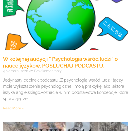
W kolejnej audycji ” Psychologia wśród ludzi” o
nauce języków. POSŁUCHAJ PODCASTU.
4 sierpnia, 2026
Brak komentarzy
Jedynasty odcinek podcastu „Z psychologią wśród ludzi” łączy
moje wykształcenie psychologiczne i moją praktykę jako lektora
języka angielskiego.Poznacie w nim podstawowe koncepcje, które
sprawiają, że
Read More »