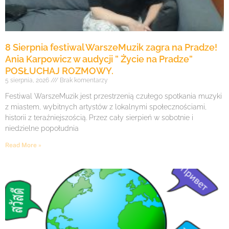
8 Sierpnia festiwal WarszeMuzik zagra na Pradze!
Ania Karpowicz w audycji ” Życie na Pradze”
POSŁUCHAJ ROZMOWY.
5 sierpnia, 2026
Brak komentarzy
Festiwal WarszeMuzik jest przestrzenią czułego spotkania muzyki
z miastem, wybitnych artystów z lokalnymi społecznościami,
historii z teraźniejszością. Przez cały sierpień w sobotnie i
niedzielne popołudnia
Read More »