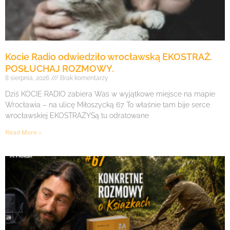
Kocie Radio odwiedziło wrocławską EKOSTRAŻ.
POSŁUCHAJ ROZMOWY.
8 sierpnia, 2026
Brak komentarzy
Dziś KOCIE RADIO zabiera Was w wyjątkowe miejsce na mapie
Wrocławia – na ulicę Miłoszycką 67. To właśnie tam bije serce
wrocławskiej EKOSTRAŻYSą tu odratowane
Read More »