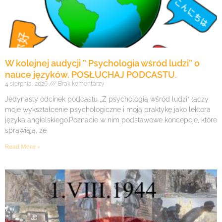
W kolejnej audycji ” Psychologia wśród ludzi” o
nauce języków. POSŁUCHAJ PODCASTU.
4 sierpnia, 2026
Brak komentarzy
Jedynasty odcinek podcastu „Z psychologią wśród ludzi” łączy
moje wykształcenie psychologiczne i moją praktykę jako lektora
języka angielskiego.Poznacie w nim podstawowe koncepcje, które
sprawiają, że
Read More »