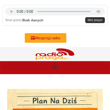
Skip
to
content
Brak danych
Teraz gramy:
Mini player
Wesprzyj radio