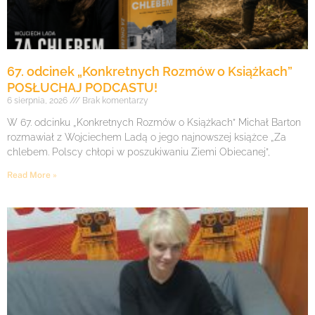
67. odcinek „Konkretnych Rozmów o Książkach”
POSŁUCHAJ PODCASTU!
6 sierpnia, 2026
Brak komentarzy
W 67. odcinku „Konkretnych Rozmów o Książkach” Michał Barton
rozmawiał z Wojciechem Ladą o jego najnowszej książce „Za
chlebem. Polscy chłopi w poszukiwaniu Ziemi Obiecanej”,
Read More »