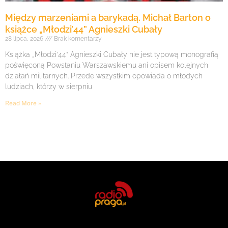
Między marzeniami a barykadą. Michał Barton o
książce „Młodzi’44” Agnieszki Cubały
28 lipca, 2026
Brak komentarzy
Książka „Młodzi’44” Agnieszki Cubały nie jest typową monografią
poświęconą Powstaniu Warszawskiemu ani opisem kolejnych
działań militarnych. Przede wszystkim opowiada o młodych
ludziach, którzy w sierpniu
Read More »