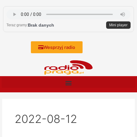
Skip
to
content
Brak danych
Teraz gramy:
Mini player
Wesprzyj radio
2022-08-12