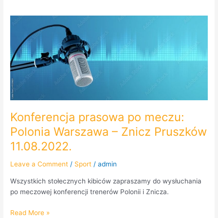
Konferencja
prasowa
po
meczu:
Polonia
Warszawa
–
Znicz
Pruszków
Konferencja prasowa po meczu:
11.08.2022.
Polonia Warszawa – Znicz Pruszków
11.08.2022.
Leave a Comment
/
Sport
/
admin
Wszystkich stołecznych kibiców zapraszamy do wysłuchania
po meczowej konferencji trenerów Polonii i Znicza.
Read More »