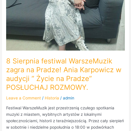
8 Sierpnia festiwal WarszeMuzik
zagra na Pradze! Ania Karpowicz w
audycji ” Życie na Pradze”
POSŁUCHAJ ROZMOWY.
Leave a Comment
/
Historia
/
admin
Festiwal WarszeMuzik jest przestrzenią czułego spotkania
muzyki z miastem, wybitnych artystów z lokalnymi
społecznościami, historii z teraźniejszością. Przez cały sierpień
w sobotnie i niedzielne popołudnia o 18:00 w podwórkach