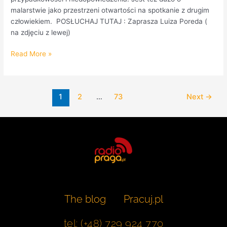
malarstwie jako przestrzeni otwartości na spotkanie z drugim
człowiekiem. POSŁUCHAJ TUTAJ : Zaprasza Luiza Poreda (
na zdjęciu z lewej)
Read More »
1
2
…
73
Next
→
The blog
Pracuj.pl
tel: (+48) 729 924 770