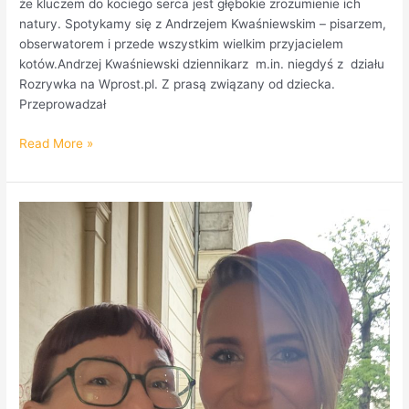
że kluczem do kociego serca jest głębokie zrozumienie ich
natury. Spotykamy się z Andrzejem Kwaśniewskim – pisarzem,
obserwatorem i przede wszystkim wielkim przyjacielem
kotów.Andrzej Kwaśniewski dziennikarz m.in. niegdyś z działu
Rozrywka na Wprost.pl. Z prasą związany od dziecka.
Przeprowadzał
Read More »
W
audycji
Targowisko
Sztuki
malarka
Luiza
Poreda
rozmawia
z
malarką