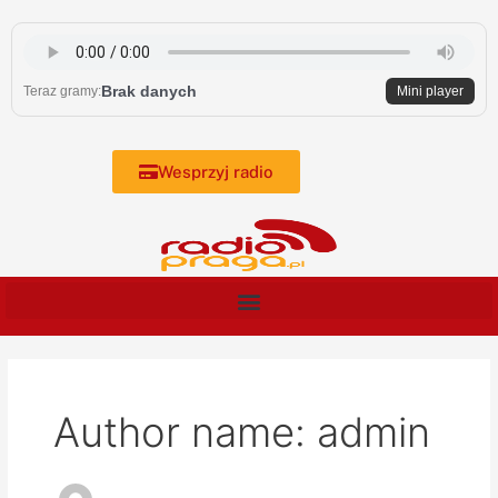
Skip
Post
to
pagination
content
Brak danych
Teraz gramy:
Mini player
Wesprzyj radio
Author name: admin