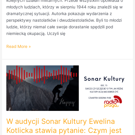
kolejnych działań militarnych. Przede wszystkim opowiada o
młodych ludziach, którzy w sierpniu 1944 roku znaleźli się w
dramatycznej sytuacji. Autorka pokazuje wydarzenia z
perspektywy nastolatków i dwudziestolatków. Byli to młodzi
ludzie, którzy niemal całe swoje dorastanie spędzili pod
niemiecką okupacją. Uczyli się
Read More »
W
audycji
Sonar
Kultury
Ewelina
Kotlicka
stawia
pytanie:
W audycji Sonar Kultury Ewelina
Czym
jest
Kotlicka stawia pytanie: Czym jest
sukces?