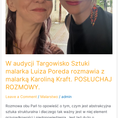
Karoliną
Kraft.
POSŁUCHAJ
ROZMOWY.
W audycji Targowisko Sztuki
malarka Luiza Poreda rozmawia z
malarką Karoliną Kraft. POSŁUCHAJ
ROZMOWY.
Leave a Comment
/
Malarstwo
/
admin
Rozmowa obu Pań to opowieść o tym, czym jest abstrakcyjna
sztuka strukturalna i dlaczego tak ważny jest w niej element
przypadkowości i niedopowiedzenia. Jest też dużo o