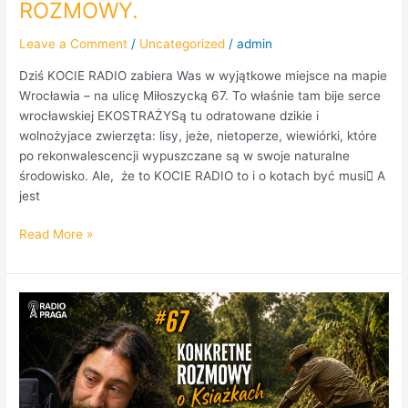
ROZMOWY.
Leave a Comment
/
Uncategorized
/
admin
Dziś KOCIE RADIO zabiera Was w wyjątkowe miejsce na mapie
Wrocławia – na ulicę Miłoszycką 67. To właśnie tam bije serce
wrocławskiej EKOSTRAŻYSą tu odratowane dzikie i
wolnożyjace zwierzęta: lisy, jeże, nietoperze, wiewiórki, które
po rekonwalescencji wypuszczane są w swoje naturalne
środowisko. Ale, że to KOCIE RADIO to i o kotach być musi A
jest
Read More »
67.
odcinek
„Konkretnych
Rozmów
o
Książkach”