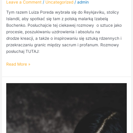
Leave a Comment
/
Uncategorized
/
admin
Tym razem Luiza Poreda wybrała się do Reykjaviku, stolicy
Islandii, aby spotkać się tam z polską malarką Izabelą
Bochenko. Posłuchajcie tej ciekawej rozmowy o sztuce jako
procesie, poszukiwaniu uzdrowienia i absolutu na
drodze kreacji, a także o inspirowaniu się sztuką rdzennych i
przekraczaniu granic między sacrum i profanum. Rozmowy
posłuchaj TUTAJ:
Read More »
Kocie
Radio
odwiedziło
wrocławską
EKOSTRAŻ.
POSŁUCHAJ
ROZMOWY.