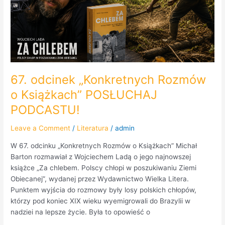
POSŁUCHAJ
PODCASTU!
67. odcinek „Konkretnych Rozmów
o Książkach” POSŁUCHAJ
PODCASTU!
Leave a Comment
/
Literatura
/
admin
W 67. odcinku „Konkretnych Rozmów o Książkach” Michał
Barton rozmawiał z Wojciechem Ladą o jego najnowszej
książce „Za chlebem. Polscy chłopi w poszukiwaniu Ziemi
Obiecanej”, wydanej przez Wydawnictwo Wielka Litera.
Punktem wyjścia do rozmowy były losy polskich chłopów,
którzy pod koniec XIX wieku wyemigrowali do Brazylii w
nadziei na lepsze życie. Była to opowieść o