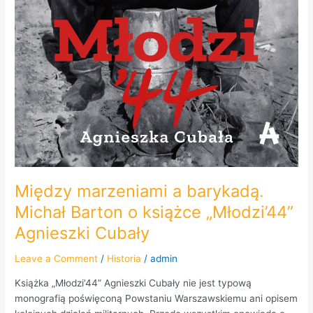
Między marzeniami a barykadą.
Michał Barton o książce „Młodzi’44”
Agnieszki Cubały
Leave a Comment
/
Historia
/
admin
Książka „Młodzi’44” Agnieszki Cubały nie jest typową
monografią poświęconą Powstaniu Warszawskiemu ani opisem