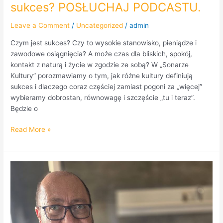
sukces? POSŁUCHAJ PODCASTU.
POSŁUCHAJ
PODCASTU.
Leave a Comment
/
Uncategorized
/
admin
Czym jest sukces? Czy to wysokie stanowisko, pieniądze i
zawodowe osiągnięcia? A może czas dla bliskich, spokój,
kontakt z naturą i życie w zgodzie ze sobą? W „Sonarze
Kultury” porozmawiamy o tym, jak różne kultury definiują
sukces i dlaczego coraz częściej zamiast pogoni za „więcej”
wybieramy dobrostan, równowagę i szczęście „tu i teraz”.
Będzie o
Read More »
Andrzej
Kwaśniewski
w
audycji
Kocie
Radio.