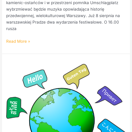
kamienic-ostańców i w przestrzeni pomnika Umschlagplatz
wybrzmiewać będzie muzyka opowiadająca historię
przedwojennej, wielokulturowej Warszawy. Już 8 sierpnia na
warszawskiej Pradze dwa wydarzenia festiwalowe. O 16.00
rusza
Read More »
W
kolejnej
audycji
”
Psychologia
wśród
ludzi”
o
nauce
języków.
POSŁUCHAJ