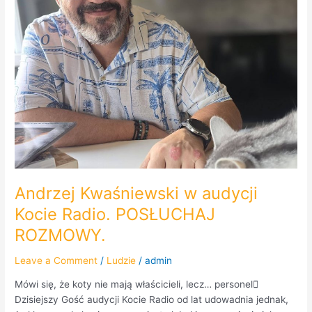
POSŁUCHAJ
ROZMOWY.
Andrzej Kwaśniewski w audycji
Kocie Radio. POSŁUCHAJ
ROZMOWY.
Leave a Comment
/
Ludzie
/
admin
Mówi się, że koty nie mają właścicieli, lecz… personel
Dzisiejszy Gość audycji Kocie Radio od lat udowadnia jednak,