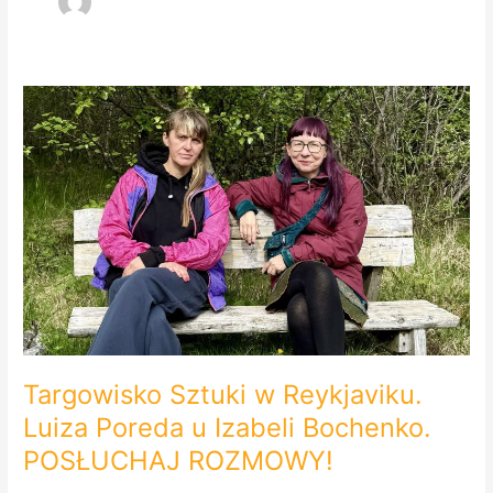
Targowisko
Sztuki
w
Reykjaviku.
Luiza
Poreda
u
Izabeli
Bochenko.
POSŁUCHAJ
ROZMOWY!
Targowisko Sztuki w Reykjaviku.
Luiza Poreda u Izabeli Bochenko.
POSŁUCHAJ ROZMOWY!