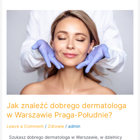
Jak
znaleźć
dobrego
dermatologa
w
Warszawie
Praga-
Południe?
Jak znaleźć dobrego dermatologa
w Warszawie Praga-Południe?
Leave a Comment
/
Zdrowie
/
admin
Szukasz dobrego dermatologa w Warszawie, w dzielnicy