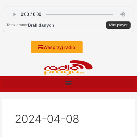
Skip
to
content
Brak danych
Teraz gramy:
Mini player
Wesprzyj radio
2024-04-08