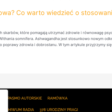
owa? Co warto wiedzieć o stosowa
h skarbów, które pomagają utrzymać zdrowie i równowagę psyc
 Withania somnifera. Ashwagandha jest stosunkowo nowym odkr
o poprawy zdrowia i dobrostanu. W tym artykule przyjrzymy si
E
PASMO AUTORSKIE
RAMÓWKA
ARCHIWUM RADIA
378 URODZINY PRAGI