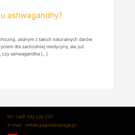
niu ashwagandhy?
hiczną. Jednym z takich naturalnych darów
yciem dla zachodniej medycyny, ale już
ę, czy ashwagandha […]
tel: (+48) 729 924 770
e-mail: redakcja@radiopraga.pl