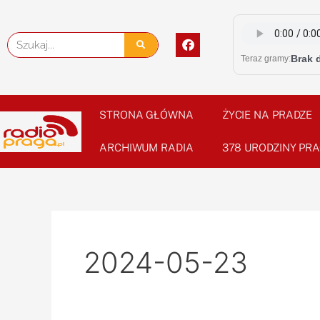
Skip
to
F
Szukaj
content
a
Brak 
Teraz gramy:
c
e
b
o
o
STRONA GŁÓWNA
ŻYCIE NA PRADZE
k
ARCHIWUM RADIA
378 URODZINY PRA
2024-05-23