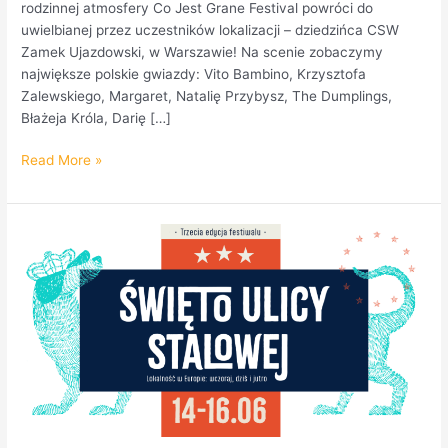
rodzinnej atmosfery Co Jest Grane Festival powróci do
uwielbianej przez uczestników lokalizacji – dziedzińca CSW
Zamek Ujazdowski, w Warszawie! Na scenie zobaczymy
największe polskie gwiazdy: Vito Bambino, Krzysztofa
Zalewskiego, Margaret, Natalię Przybysz, The Dumplings,
Błażeja Króla, Darię […]
Read More »
Pani
Klaudyna
Desperat
z
DK
Praga
opowiada
o
programie
Święta