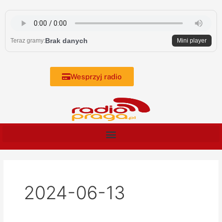
Skip
to
content
Brak danych
Teraz gramy:
Mini player
Wesprzyj radio
2024-06-13