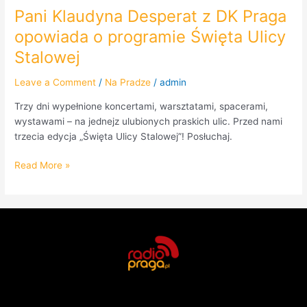
Ulicy
Pani Klaudyna Desperat z DK Praga
Stalowej
opowiada o programie Święta Ulicy
Stalowej
Leave a Comment
/
Na Pradze
/
admin
Trzy dni wypełnione koncertami, warsztatami, spacerami,
wystawami – na jednejz ulubionych praskich ulic. Przed nami
trzecia edycja „Święta Ulicy Stalowej”! Posłuchaj.
Read More »