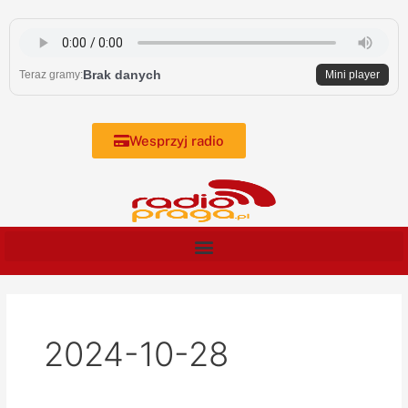
Skip
to
content
Brak danych
Teraz gramy:
Mini player
Wesprzyj radio
2024-10-28