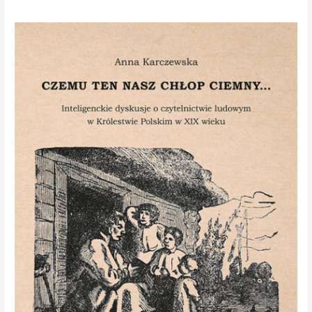
Anna
Karczewska
gościła
w
magazynie
KROK.
Posłuchaj.