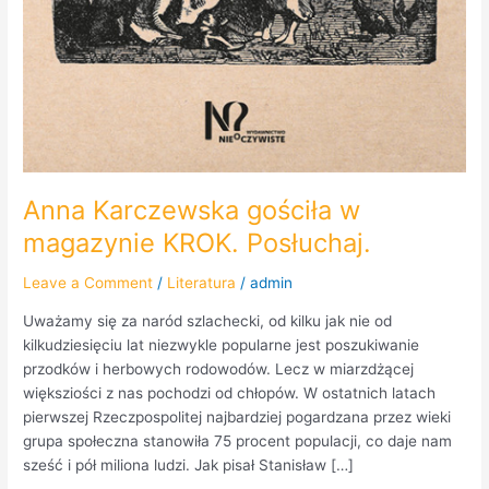
Anna Karczewska gościła w
magazynie KROK. Posłuchaj.
Leave a Comment
/
Literatura
/
admin
Uważamy się za naród szlachecki, od kilku jak nie od
kilkudziesięciu lat niezwykle popularne jest poszukiwanie
przodków i herbowych rodowodów. Lecz w miarzdżącej
większiości z nas pochodzi od chłopów. W ostatnich latach
pierwszej Rzeczpospolitej najbardziej pogardzana przez wieki
grupa społeczna stanowiła 75 procent populacji, co daje nam
sześć i pół miliona ludzi. Jak pisał Stanisław […]