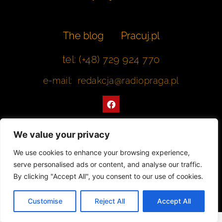
The blog
Pracuj.pl
tel: (+48) 729 924 770
e-mail: redakcja@radiopraga.pl
F
a
c
e
b
We value your privacy
o
o
Współpracujemy z Muzeum Warszawskiej Pragi
We use cookies to enhance your browsing experience,
k
serve personalised ads or content, and analyse our traffic.
© 2022 All rights Reserved. Radiopraga.pl
By clicking "Accept All", you consent to our use of cookies.
Projekt strony internetowej: tomasz-kaminski.pl
Customise
Reject All
Accept All