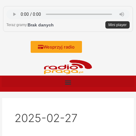
Skip
to
content
Brak danych
Teraz gramy:
Mini player
Wesprzyj radio
2025-02-27