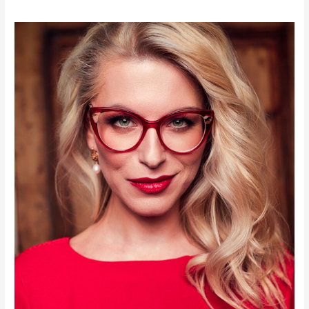
Katarzyna
Bonda
w
Radio
Praga.
Justyna
Tawicka
zaprasza!