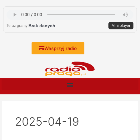
Skip
to
content
Brak danych
Teraz gramy:
Mini player
Wesprzyj radio
2025-04-19