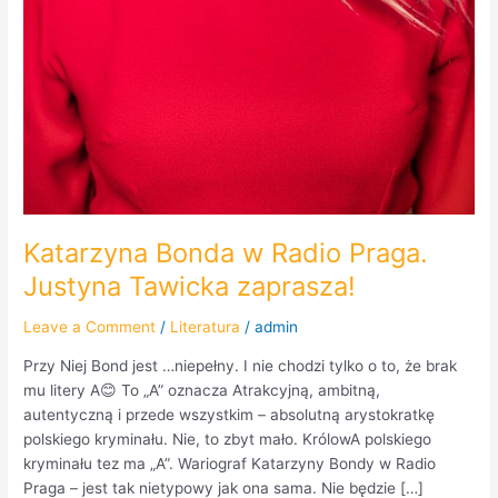
Katarzyna Bonda w Radio Praga.
Justyna Tawicka zaprasza!
Leave a Comment
/
Literatura
/
admin
Przy Niej Bond jest …niepełny. I nie chodzi tylko o to, że brak
mu litery A😊 To „A” oznacza Atrakcyjną, ambitną,
autentyczną i przede wszystkim – absolutną arystokratkę
polskiego kryminału. Nie, to zbyt mało. KrólowA polskiego
kryminału tez ma „A”. Wariograf Katarzyny Bondy w Radio
Praga – jest tak nietypowy jak ona sama. Nie będzie […]