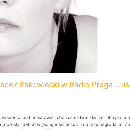
Jacek Rakowiecki w Radio Praga. Ju
adomo: jest unikatowa! I choć sama twierdzi, że „film ją nie prz
e „dorosły” debiut w „Kolejności uczuć” i od razu nagroda im. Zb