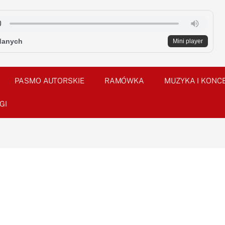
danych
Mini player
PASMO AUTORSKIE
RAMÓWKA
MUZYKA I KONC
GI