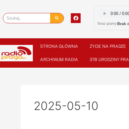
Skip
to
F
Szukaj
content
a
Brak 
Teraz gramy:
c
e
b
o
o
STRONA GŁÓWNA
ŻYCIE NA PRADZE
k
ARCHIWUM RADIA
378 URODZINY PRA
2025-05-10