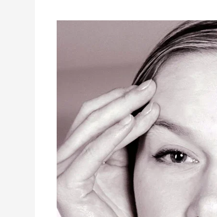
Pani
Maria
Seweryn
i
Pan
Jacek
Rakowiecki
w
Radio
Praga.
Justyna
Tawicka
zaprasza.
UWAGA
PODCAST!