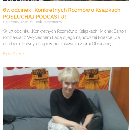
67. odcinek „Konkretnych Rozmów o Książkach”
POSŁUCHAJ PODCASTU!
6 sierpnia, 2026
Brak komentarzy
W 67. odcinku „Konkretnych Rozmów o Książkach” Michał Barton
rozmawiał z Wojciechem Ladą o jego najnowszej książce „Za
chlebem. Polscy chłopi w poszukiwaniu Ziemi Obiecanej”,
Read More »