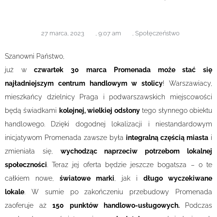
27 marca, 2023
,
9:07 am
,
Społęczeństwo
Szanowni Państwo,
już w
czwartek 30 marca
Promenada może stać się
najładniejszym centrum handlowym w stolicy
! Warszawiacy,
mieszkańcy dzielnicy Praga i podwarszawskich miejscowości
będą świadkami
kolejnej, wielkiej odsłony
tego słynnego obiektu
handlowego. Dzięki dogodnej lokalizacji i niestandardowym
inicjatywom Promenada zawsze była
integralną częścią miasta
i
zmieniała się,
wychodząc naprzeciw potrzebom lokalnej
społeczności
. Teraz jej oferta będzie jeszcze bogatsza – o te
całkiem nowe,
światowe marki
, jak i
długo wyczekiwane
lokale
. W sumie po zakończeniu przebudowy Promenada
zaoferuje aż
150 punktów handlowo-usługowych.
Podczas