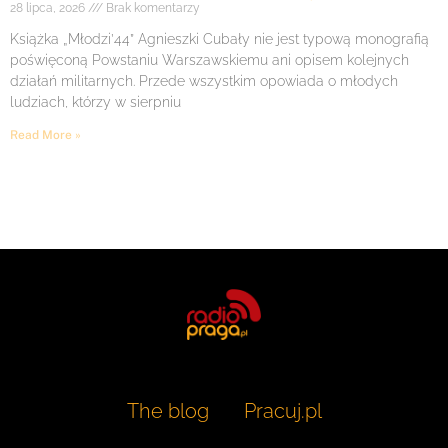
28 lipca, 2026
Brak komentarzy
Książka „Młodzi’44” Agnieszki Cubały nie jest typową monografią
poświęconą Powstaniu Warszawskiemu ani opisem kolejnych
działań militarnych. Przede wszystkim opowiada o młodych
ludziach, którzy w sierpniu
Read More »
The blog
Pracuj.pl