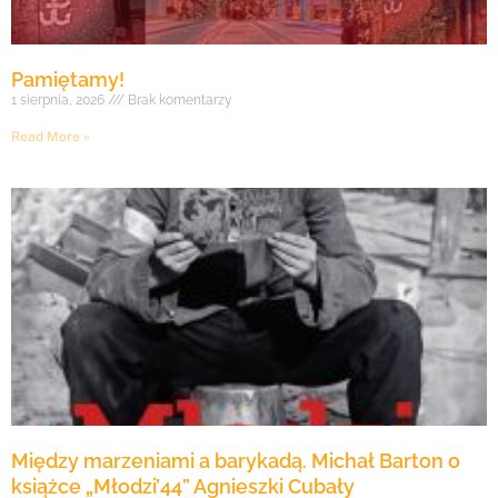
Pamiętamy!
1 sierpnia, 2026
Brak komentarzy
Read More »
Między marzeniami a barykadą. Michał Barton o
książce „Młodzi’44” Agnieszki Cubały