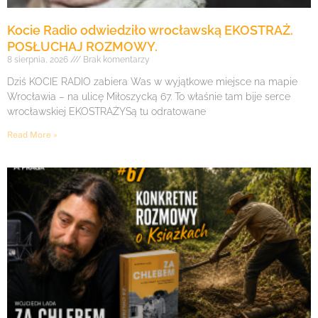
Kocie Radio odwiedziło wrocławską EKOSTRAŻ.
POSŁUCHAJ ROZMOWY.
8 sierpnia, 2026
Brak komentarzy
Dziś KOCIE RADIO zabiera Was w wyjątkowe miejsce na mapie
Wrocławia – na ulicę Miłoszycką 67. To właśnie tam bije serce
wrocławskiej EKOSTRAŻYSą tu odratowane
Read More »