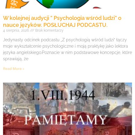
W kolejnej audycji ” Psychologia wśród ludzi” o
nauce języków. POSŁUCHAJ PODCASTU.
4 sierpnia, 2026
Brak komentarzy
Jedynasty odcinek podcastu „Z psychologią wśród ludzi” łączy
moje wykształcenie psychologiczne i moją praktykę jako lektora
języka angielskiego.Poznacie w nim podstawowe koncepcje, które
sprawiają, że
Read More »