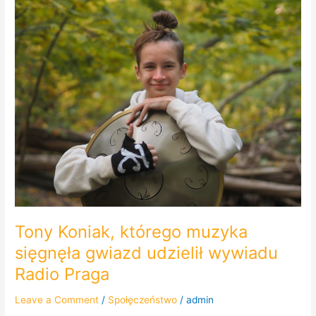
Koniak,
którego
muzyka
sięgnęła
gwiazd
udzielił
wywiadu
Radio
Praga
Tony Koniak, którego muzyka
sięgnęła gwiazd udzielił wywiadu
Radio Praga
Leave a Comment
/
Społęczeństwo
/
admin