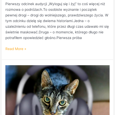
Pierwszy odcinek audycji „Wyloguj się i żyj” to coś więcej niż
rozmowa o podróżach.To osobiste wyznanie i początek
pewnej drogi – drogi do wolniejszego, prawdziwszego życia. W
tym odcinku dzielę się dwiema historiami.Jedna – o
uzależnieniu od telefonu, które przez długi czas udawało mi się
świetnie maskować.Druga – o momencie, którego długo nie
potrafiłem opowiedzieć głośno.Pierwsza próba
Read More »
Ten
tekst
miał
zaczynać
się
inaczej……