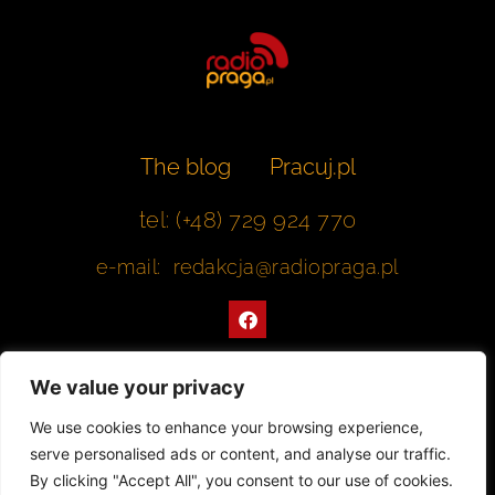
The blog
Pracuj.pl
tel: (+48) 729 924 770
e-mail: redakcja@radiopraga.pl
F
a
c
e
b
We value your privacy
o
o
Współpracujemy z Muzeum Warszawskiej Pragi
We use cookies to enhance your browsing experience,
k
serve personalised ads or content, and analyse our traffic.
© 2022 All rights Reserved. Radiopraga.pl
By clicking "Accept All", you consent to our use of cookies.