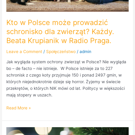
w
Radio
Praga.
Kto w Polsce może prowadzić
schronisko dla zwierząt? Każdy.
Beata Krupianik w Radio Praga.
Leave a Comment
/
Społęczeństwo
/
admin
Jak wygląda system ochrony zwierząt w Polsce? Nie wygląda
bo – de facto – nie istnieje. W Polsce istnieje za to 227
schronisk z czego koty przyjmuje 150 i ponad 2497 gmin, w
których niejednokrotnie dzieje się horror. Żyjemy w świecie
przekrętów, o których NIK mówi od lat. Politycy w większości
mają stopery w uszach.
Read More »
Wesołych