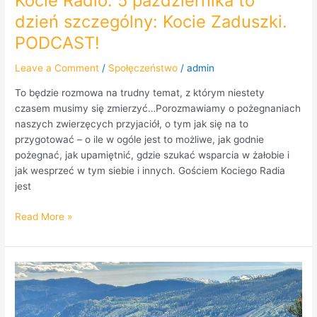
Kocie Radio: 5 października to
dzień szczególny: Kocie Zaduszki.
PODCAST!
Leave a Comment
/
Społęczeństwo
/
admin
To będzie rozmowa na trudny temat, z którym niestety
czasem musimy się zmierzyć…Porozmawiamy o pożegnaniach
naszych zwierzęcych przyjaciół, o tym jak się na to
przygotować – o ile w ogóle jest to możliwe, jak godnie
pożegnać, jak upamiętnić, gdzie szukać wsparcia w żałobie i
jak wesprzeć w tym siebie i innych. Gościem Kociego Radia
jest
Read More »
Wyloguj
się
i
żyj