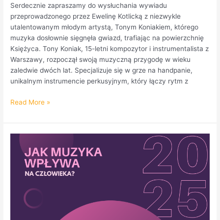
Serdecznie zapraszamy do wysłuchania wywiadu
przeprowadzonego przez Ewelinę Kotlicką z niezwykle
utalentowanym młodym artystą, Tonym Koniakiem, którego
muzyka dosłownie sięgnęła gwiazd, trafiając na powierzchnię
Księżyca. Tony Koniak, 15-letni kompozytor i instrumentalista z
Warszawy, rozpoczął swoją muzyczną przygodę w wieku
zaledwie dwóch lat. Specjalizuje się w grze na handpanie,
unikalnym instrumencie perkusyjnym, który łączy rytm z
Read More »
Odkryj
moc
dźwięków
–
Gala
TuneYourMind
„Jak
muzyka