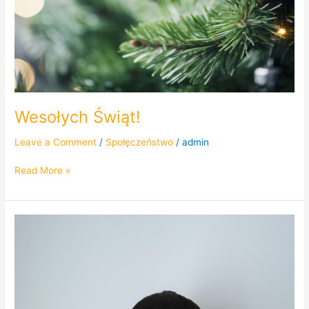
Wesołych Świąt!
Leave a Comment
/
Społęczeństwo
/
admin
Read More »
Kocie
Radio:
5
października
to
dzień