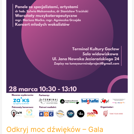
wpływa
na
życie
człowieka?
Odkryj moc dźwięków – Gala