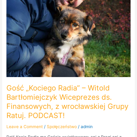
Wiceprezes
ds.
Finansowych,
z
wrocławskiej
Grupy
Ratuj.
PODCAST!
Gość „Kociego Radia” – Witold
Bartłomiejczyk Wiceprezes ds.
Finansowych, z wrocławskiej Grupy
Ratuj. PODCAST!
Leave a Comment
/
Społęczeństwo
/
admin