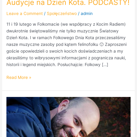
Audycje na Dzień Kota. PODCASTY!
Leave a Comment
/
Społęczeństwo
/
admin
11 i 19 lutego w Folkomacie (we współpracy z Kocim Radiem)
dwukrotnie świętowaliśmy nie tylko muzycznie Światowy
Dzień Kota. I w ramach Folkowego Dnia Kota przeczesaliśmy
nasze muzyczne zasoby pod kątem felinofolku 🙂 Zaproszeni
goście opowiedzieli o swoich kocich doświadczeniach a my
okrasiliśmy to wibrysowymi informacjami z pogranicza nauki,
historii i legend miejskich. Posłuchajcie: Folkowy […]
Read More »
Gość
„Kociego
Radia”
–
Witold
Bartłomiejczyk