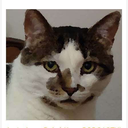
Audycje
na
Dzień
Kota.
PODCASTY!