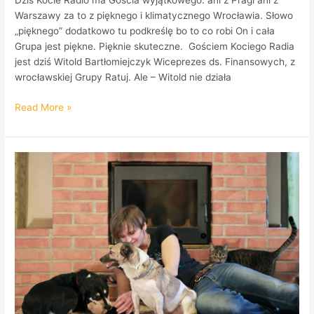
Dziś Kocie Radio ma Gościa wyjątkowego: ani z Pragi ani z
Warszawy za to z pięknego i klimatycznego Wrocławia. Słowo
„pięknego” dodatkowo tu podkreślę bo to co robi On i cała
Grupa jest piękne. Pięknie skuteczne. Gościem Kociego Radia
jest dziś Witold Bartłomiejczyk Wiceprezes ds. Finansowych, z
wrocławskiej Grupy Ratuj. Ale – Witold nie działa
Read More »
Kto
w
Polsce
może
prowadzić
schronisko
dla
zwierząt?
Każdy.
Beata
Krupianik