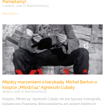
Pamiętamy!
1 sierpnia, 2026
Brak komentarzy
Read More »
Między marzeniami a barykadą. Michał Barton o
książce „Młodzi’44” Agnieszki Cubały
28 lipca, 2026
Brak komentarzy
Książka „Młodzi’44” Agnieszki Cubały nie jest typową monografią
poświęconą Powstaniu Warszawskiemu ani opisem kolejnych