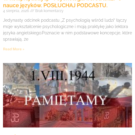
nauce języków. POSŁUCHAJ PODCASTU.
4 sierpnia, 2026
Brak komentarzy
Jedynasty odcinek podcastu „Z psychologią wśród ludzi” łączy
moje wykształcenie psychologiczne i moją praktykę jako lektora
języka angielskiego.Poznacie w nim podstawowe koncepcje, które
sprawiają, że
Read More »