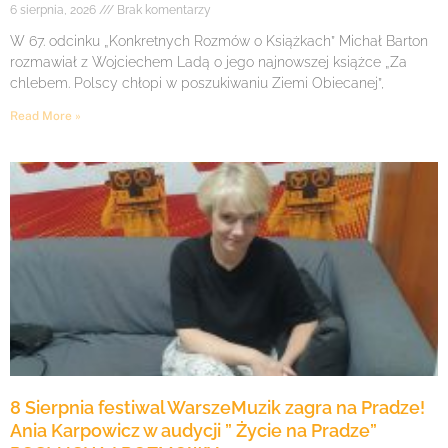
6 sierpnia, 2026
Brak komentarzy
W 67. odcinku „Konkretnych Rozmów o Książkach” Michał Barton
rozmawiał z Wojciechem Ladą o jego najnowszej książce „Za
chlebem. Polscy chłopi w poszukiwaniu Ziemi Obiecanej”,
Read More »
8 Sierpnia festiwal WarszeMuzik zagra na Pradze!
Ania Karpowicz w audycji ” Życie na Pradze”