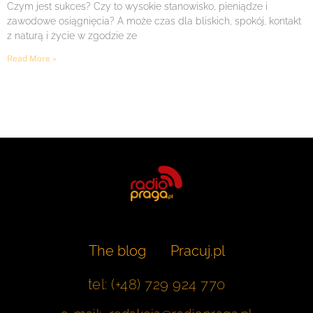
Czym jest sukces? Czy to wysokie stanowisko, pieniądze i
zawodowe osiągnięcia? A może czas dla bliskich, spokój, kontakt
z naturą i życie w zgodzie ze
Read More »
The blog
Pracuj.pl
tel: (+48) 729 924 770