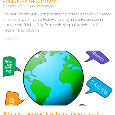
POSŁUCHAJ ROZMOWY.
5 sierpnia, 2026
Brak komentarzy
Festiwal WarszeMuzik jest przestrzenią czułego spotkania muzyki
z miastem, wybitnych artystów z lokalnymi społecznościami,
historii z teraźniejszością. Przez cały sierpień w sobotnie i
niedzielne popołudnia
Read More »
W kolejnej audycji ” Psychologia wśród ludzi” o