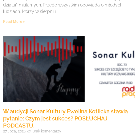
działań militarnych. Przede wszystkim opowiada o młodych
ludziach, którzy w sierpniu
Read More »
W audycji Sonar Kultury Ewelina Kotlicka stawia
pytanie: Czym jest sukces? POSŁUCHAJ
PODCASTU.
27 lipca, 2026
Brak komentarzy