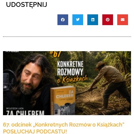
UDOSTĘPNIJ
67. odcinek „Konkretnych Rozmów o Książkach”
POSŁUCHAJ PODCASTU!