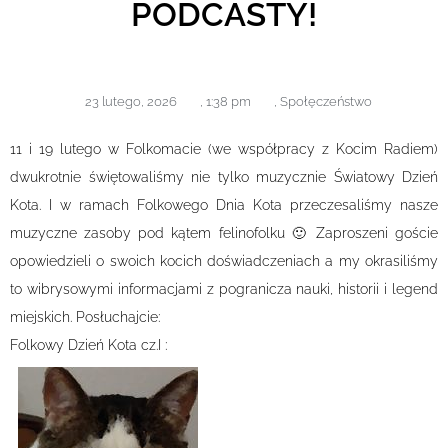
PODCASTY!
23 lutego, 2026
,
1:38 pm
,
Społęczeństwo
11 i 19 lutego w Folkomacie (we współpracy z Kocim Radiem)
dwukrotnie świętowaliśmy nie tylko muzycznie Światowy Dzień
Kota. I w ramach Folkowego Dnia Kota przeczesaliśmy nasze
muzyczne zasoby pod kątem felinofolku 🙂 Zaproszeni goście
opowiedzieli o swoich kocich doświadczeniach a my okrasiliśmy
to wibrysowymi informacjami z pogranicza nauki, historii i legend
miejskich. Posłuchajcie:
Folkowy Dzień Kota cz.I :