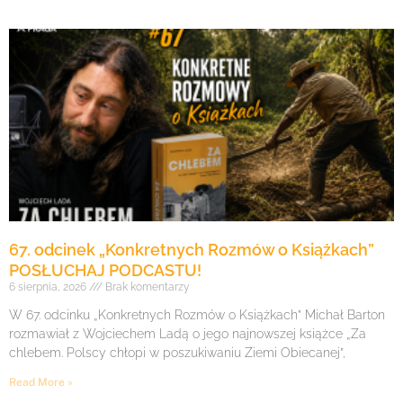
67. odcinek „Konkretnych Rozmów o Książkach”
POSŁUCHAJ PODCASTU!
6 sierpnia, 2026
Brak komentarzy
W 67. odcinku „Konkretnych Rozmów o Książkach” Michał Barton
rozmawiał z Wojciechem Ladą o jego najnowszej książce „Za
chlebem. Polscy chłopi w poszukiwaniu Ziemi Obiecanej”,
Read More »