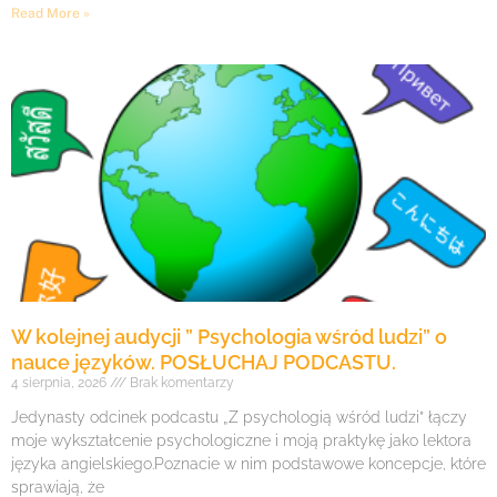
Read More »
W kolejnej audycji ” Psychologia wśród ludzi” o
nauce języków. POSŁUCHAJ PODCASTU.
4 sierpnia, 2026
Brak komentarzy
Jedynasty odcinek podcastu „Z psychologią wśród ludzi” łączy
moje wykształcenie psychologiczne i moją praktykę jako lektora
języka angielskiego.Poznacie w nim podstawowe koncepcje, które
sprawiają, że