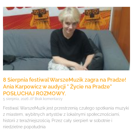
8 Sierpnia festiwal WarszeMuzik zagra na Pradze!
Ania Karpowicz w audycji ” Życie na Pradze”
POSŁUCHAJ ROZMOWY.
5 sierpnia, 2026
Brak komentarzy
Festiwal WarszeMuzik jest przestrzenią czułego spotkania muzyki
z miastem, wybitnych artystów z lokalnymi społecznościami,
historii z teraźniejszością. Przez cały sierpień w sobotnie i
niedzielne popołudnia