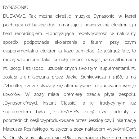
DYNASONIC
DUBWAVE. Tak można określić muzykę Dynasonic, w której
puchnący od basów dub romansuje z nowoczesną elektroniką i
field recordingiem. Hipnotyzująca repetytywność w naturalny
sposób podpowiada skojarzenia z falami, przy czym
eksperymentalna elektronika każe pamiętać, że jeśli już fale, to
raczej wzburzone. Taką formułę zespół rozwijał już na albumach
#1 (2019) i #2 (2020), uzupełnionych swoistymi suplementami. #1
została zremiksowana przez Jacka Sienkiewicza i 1988, a na
#2bootleg (2020) ukazały się alternatywne, rozbudowane wersje
utworów. W 2023 miała premierę trzecia płyta zespołu,
„Dynasonic”(wyd. Instant Classic), a jej tradycyjnym już
suplementem była „D-sides”(HISS 2024) czyli odrzuty z
poprzednich sesji wyprodukowane przez Jessicę czyli inkarnację
Mateusza Rosińskiego. 31 stycznia 2025 nakładem wytwórni Don’t
Sit On My Vinyl ukazała się EPka zawierająca dwie premierowe