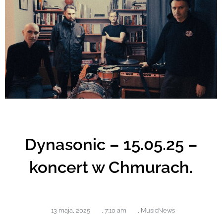
Dynasonic – 15.05.25 –
koncert w Chmurach.
13 maja, 2025
,
7:10 am
,
MusicNews