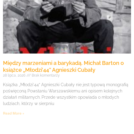
Między marzeniami a barykadą. Michał Barton o
książce „Młodzi’44” Agnieszki Cubały
28 lipca, 2026
Brak komentarzy
Książka „Młodzi’44” Agnieszki Cubały nie jest typową monografią
poświęconą Powstaniu Warszawskiemu ani opisem kolejnych
działań militarnych. Przede wszystkim opowiada o młodych
ludziach, którzy w sierpniu
Read More »