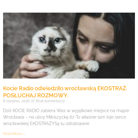
Kocie Radio odwiedziło wrocławską EKOSTRAŻ.
POSŁUCHAJ ROZMOWY.
8 sierpnia, 2026
Brak komentarzy
Dziś KOCIE RADIO zabiera Was w wyjątkowe miejsce na mapie
Wrocławia – na ulicę Miłoszycką 67. To właśnie tam bije serce
wrocławskiej EKOSTRAŻYSą tu odratowane
Read More »