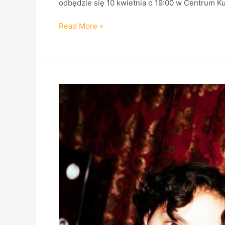
odbędzie się 10 kwietnia o 19:00 w Centrum Kul
Read More »
Faetooth
w
Hydrozagadce.
27
luty
to
świeto
doom
metalu.