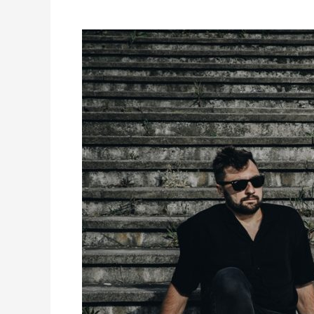
MJUT
dodaje
otuchy
singlem
Spokojnie