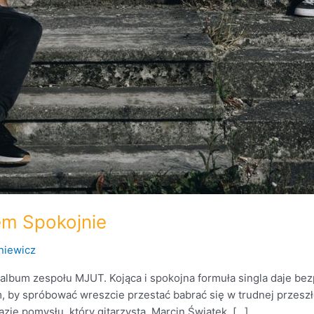
em Spokojnie
niewicz
album zespołu MJUT. Kojąca i spokojna formuła singla daje bezp
by spróbować wreszcie przestać babrać się w trudnej przeszłoś
zie pomysłu, który gitarzysta, Marcin Świątek, […]