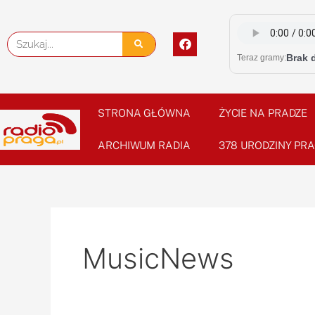
Skip
Post
to
pagination
F
Szukaj
content
a
Brak 
Teraz gramy:
c
e
b
o
o
STRONA GŁÓWNA
ŻYCIE NA PRADZE
k
ARCHIWUM RADIA
378 URODZINY PRA
MusicNews