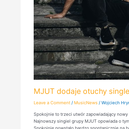
MJUT dodaje otuchy singl
Leave a Comment
/
MusicNews
/
Wojciech Hry
Spokojnie to trzeci utwór zapowiadający nowy 
Najnowszy singiel grupy MJUT opowiada o tym, 
Spokojnie powstało bardzo spontanicznie na ba