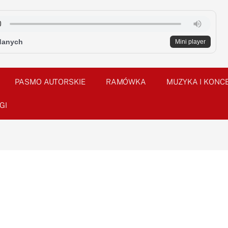
danych
Mini player
PASMO AUTORSKIE
RAMÓWKA
MUZYKA I KONC
GI